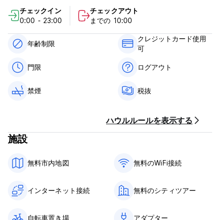
ロフトホステルのドミトリーはとてもフレンドリーな雰囲気で
チェックイン
チェックアウト
す。世界中からの旅行者がここに滞在します。当ホステルは16歳
0:00 - 23:00
までの 10:00
から40歳までの方にお勧めです。無料の個人ロッカーがあり、フ
ロントにはセーフティボックスがありますが、寮の雰囲気は全体
クレジットカード使用
的に信頼でき、リラックスしています。
年齢制限
可
ロフト ホステルのポリシーと条件:
門限
ログアウト
キャンセルポリシー: 到着の48時間前まで。
禁煙
税抜
キャンセルが遅れた場合、またはノーショーの場合は、滞在の最
初の1泊分の料金が課金されます。
ハウルルールを表示する
チェックイン時間は13:00～04:00です。
チェックアウト時間は04:00～10:00です。
施設
到着時に現金、クレジットカード、デビットカードでお支払いく
ださい（カードで支払う場合はサービス料5％）。
無料市内地図
無料のWiFi接続
この施設では、到着前にカードの事前承認を行う場合がありま
す。
インターネット接続
無料のシティツアー
一般的な：
自転車置き場
アダプター
受付時間は06:00～04:00です。