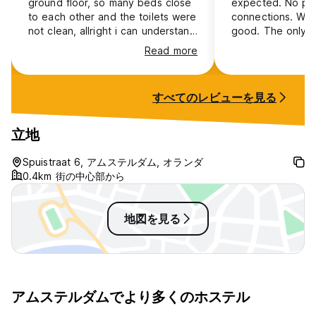
ground floor, so many beds close
expected. No pr
to each other and the toilets were
connections. Wa
not clean, allright i can understand
good. The only 
during pride week it can be the
the location of th
Read more
cheapest option but still it needs
more maintenance and cleanliness
with this money. Sorry but its not
すべてのレビューを見る
worth it.
立地
Spuistraat 6, アムステルダム, オランダ
0.4km 街の中心部から
地図を見る
アムステルダムでより多くのホステル