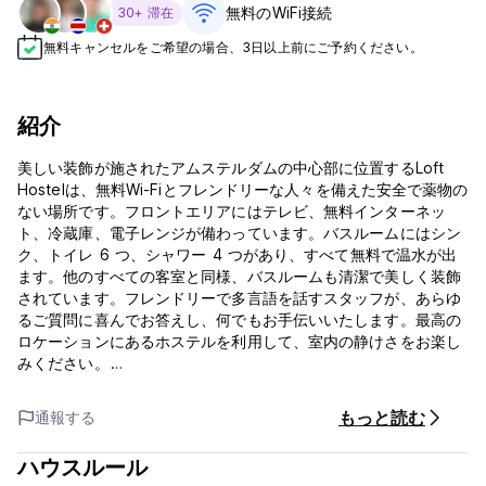
無料のWiFi接続
30+ 滞在
無料キャンセルをご希望の場合、3日以上前にご予約ください。
紹介
美しい装飾が施されたアムステルダムの中心部に位置するLoft
Hostelは、無料Wi-Fiとフレンドリーな人々を備えた安全で薬物の
ない場所です。フロントエリアにはテレビ、無料インターネッ
ト、冷蔵庫、電子レンジが備わっています。バスルームにはシン
ク、トイレ 6 つ、シャワー 4 つがあり、すべて無料で温水が出
ます。他のすべての客室と同様、バスルームも清潔で美しく装飾
されています。フレンドリーで多言語を話すスタッフが、あらゆ
るご質問に喜んでお答えし、何でもお手伝いいたします。最高の
ロケーションにあるホステルを利用して、室内の静けさをお楽し
みください。
Loft Hostelからゴッホ美術館、アンネ・フランクの家、フラワー
もっと読む
通報する
マーケット、レッドライト地区などの主要な観光スポットはすべ
て徒歩圏内にあります。
ハウスルール