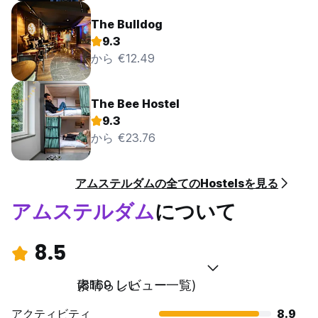
The Bulldog
9.3
から €12.49
The Bee Hostel
9.3
から €23.76
アムステルダムの全てのHostelsを見る
アムステルダム
について
8.5
素晴らしい
(8169 レビュー一覧)
アクティビティ
8.9