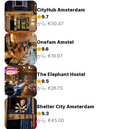
CityHub Amsterdam
9.7
から €30.47
Onefam Amstel
9.6
から €19.97
The Elephant Hostel
9.5
から €26.73
Shelter City Amsterdam
9.3
から €45.00