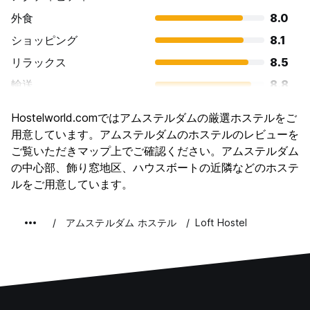
外食
8.0
ショッピング
8.1
リラックス
8.5
輸送
8.8
観光
8.8
Hostelworld.comではアムステルダムの厳選ホステルをご
文化
9.0
用意しています。アムステルダムのホステルのレビューを
ナイトライフ
ご覧いただきマップ上でご確認ください。アムステルダム
8.9
の中心部、飾り窓地区、ハウスボートの近隣などのホステ
コストパフォーマンス
7.2
ルをご用意しています。
アムステルダム ホステル
Loft Hostel