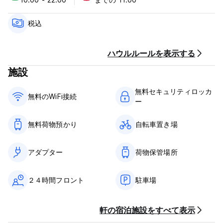
い環境を探索していただけます。タクシー、バイク、サーフボー
ドのレンタルに関する地元のお得な情報を提供します。
税込
リラックスできる十分なスペースと、他の旅行者とつながるため
の共用エリアを備えたホステル/キャンプ場は、サル、リス、たく
さんの鳥などの野生動物を敷地内で観察する絶好の機会にもなり
ハウルルールを表示する
ます。ここに行くには、ラス サリナス行きのバスに乗り、ラス
施設
メルセデスで下車します。そこからホステルまでは少し歩きま
す。
無料セキュリティロッカ
必ず事前にご予約ください（ウォークイン不可） (Auto-
無料のWiFi接続
ー
translated from original language)
無料荷物預かり
自転車置き場
アダプター
荷物保管場所
２４時間フロント
駐車場
軒の宿泊施設をすべて表示