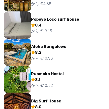
から €4.38
Popoyo Loco surf house
8.4
から €13.15
Aloha Bungalows
8.2
から €10.96
Ruamoko Hostel
8.1
から €10.52
Big Surf House
8.0