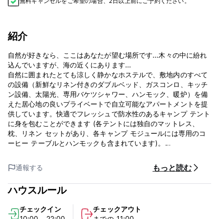
無料キャンセルをご希望の場合、2日以上前にご予約ください。
紹介
自然が好きなら、ここはあなたが望む場所です...木々の中に紛れ
込んでいますが、海の近くにあります...
自然に囲まれたとても涼しく静かなホステルで、敷地内のすべて
の設備（新鮮なリネン付きのダブルベッド、ガスコンロ、キッチ
ン設備、太陽光、専用バケツシャワー、ハンモック、暖炉）を備
えた居心地の良いプライベートで自立可能なアパートメントを提
供しています。快適でフレッシュで防水性のあるキャンプ テント
に身を包むことができます (各テントには独自のマットレス、
枕、リネン セットがあり、各キャンプ モジュールには専用のコ
ーヒー テーブルとハンモックも含まれています)。
ホステルには、設備の整ったキッチン (冷蔵庫なし)、ガスコン
ロ、オーブンとバーベキュー付きの焚き火台、ドライトイレ、バ
もっと読む
通報する
ケツシャワー、瞑想エリア、ヨガマットレスとダンベル、楽しめ
るボードゲーム、リラックスできるハンモックがいくつかありま
ハウスルール
す。さらに、すべてのゲストに無料の自転車を提供し、素晴らし
い風景、川、温泉、地元のコミュニティ、そしてもちろん近くの
チェックイン
チェックアウト
素晴らしいビーチ（海まで自転車で約 30 ～ 35 分）など、美し
10:00 - 22:00
までの 11:00