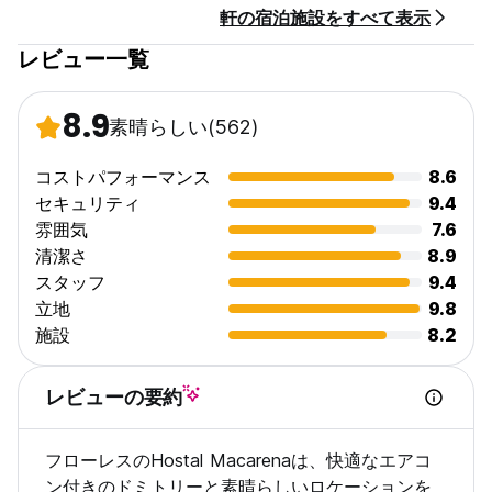
軒の宿泊施設をすべて表示
朝食の返金はできません！！！！！
レビュー一覧
エアコンは1日中ご利用いただけます。（推奨利用時間は19:00～
7:00ですが、必要に応じていつでもフロントにお申し付けくださ
い。）
8.9
素晴らしい
(562)
一般情報：
フロントの営業時間は6:00～22:00です。この時間以降に到着予
コストパフォーマンス
8.6
定の場合は、スムーズにご案内できるよう事前にお知らせくださ
セキュリティ
9.4
い。
雰囲気
7.6
障がいに関連する特別なご要望があるお客様は、到着日前にホス
清潔さ
8.9
テル管理者までご連絡ください。
スタッフ
9.4
ペットは共用エリアでは許可されていますが、客室内への同伴は
できません。
立地
9.8
施設
8.2
レビューの要約
フローレスのHostal Macarenaは、快適なエアコ
ン付きのドミトリーと素晴らしいロケーションを