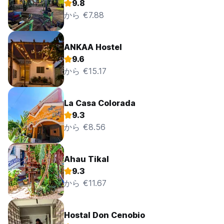
9.8
から €7.88
ANKAA Hostel
9.6
から €15.17
La Casa Colorada
9.3
から €8.56
Ahau Tikal
9.3
から €11.67
Hostal Don Cenobio