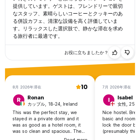
提供しています。ゲストは、フレンドリーで親切
なスタッフ、素晴らしいコーヒーとクッキーのあ
る併設カフェ、清潔な設備を高く評価していま
す。リラックスした選択肢で、静かな滞在を求め
る旅行者に最適です。
お役に立ちましたか？
10
8月 2026年滞在
7月 2026年滞在
Ronan
Isabel
R
I
カップル, 18-24, Ireland
女性, 25-30
This was the perfect stay, we
Nice hostel. Break
stayed in a private dorm and it
basic and roomma
was as good as a hotel room, it
lock the door be
was so clean and spacious. The
(presumably think
cafe in reception was lovely and
locked)
Read more