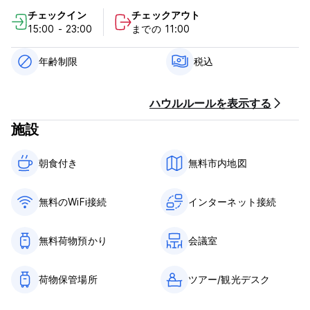
内、セントラルパークまで2ブロックの場所に位置しています。
チェックイン
チェックアウト
周辺にはレストランやコンビニエンスストアも徒歩圏内にありま
15:00 - 23:00
までの 11:00
す。
Hostal Macarena – 利用規約：
年齢制限
税込
キャンセルポリシー： キャンセルは48時間前まで可能です。こ
の期間内にキャンセルされない場合、予約総額が請求されます。
ハウルルールを表示する
無断不泊（No-Show）の場合、予約された最初の1泊分の全額が
施設
請求されます。
チェックイン： 15:00～23:00
朝食付き‎
無料市内地図
チェックアウト： 11:00まで
お支払いは到着時に現金、クレジットカード、デビットカード、
無料のWiFi接続
インターネット接続
振込または銀行送金で可能です。
当施設はご到着前にカードの事前承認を行う場合があります。
無料荷物預かり
会議室
税金込み
荷物保管場所
ツアー/観光デスク
朝食付き（スクランブルエッグ、フルーツ、ジャム、トースト、
天然ジュース飲み放題）※コーヒーは含まれていません
提供時間：7:00～11:00