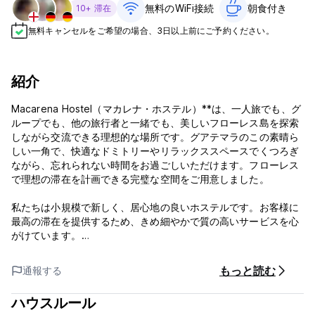
無料のWiFi接続
朝食付き‎
10+ 滞在
無料キャンセルをご希望の場合、3日以上前にご予約ください。
紹介
Macarena Hostel（マカレナ・ホステル）**は、一人旅でも、グ
ループでも、他の旅行者と一緒でも、美しいフローレス島を探索
しながら交流できる理想的な場所です。グアテマラのこの素晴ら
しい一角で、快適なドミトリーやリラックススペースでくつろぎ
ながら、忘れられない時間をお過ごしいただけます。フローレス
で理想の滞在を計画できる完璧な空間をご用意しました。
私たちは小規模で新しく、居心地の良いホステルです。お客様に
最高の滞在を提供するため、きめ細やかで質の高いサービスを心
がけています。
各スペースは、休息だけでなく、心地よい雰囲気の中でさまざま
な文化的アクティビティも楽しめるよう、丁寧に設計されていま
もっと読む
通報する
す。
ハウスルール
当ホステルは絶好のロケーションにあり、湖まで徒歩1ブロック以