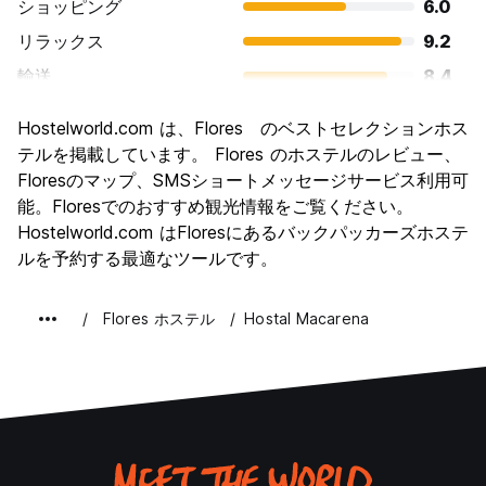
ショッピング
6.0
リラックス
9.2
輸送
8.4
観光
9.2
Hostelworld.com は、Flores のベストセレクションホス
文化
9.6
テルを掲載しています。 Flores のホステルのレビュー、
ナイトライフ
Floresのマップ、SMSショートメッセージサービス利用可
5.6
能。Floresでのおすすめ観光情報をご覧ください。
コストパフォーマンス
7.2
Hostelworld.com はFloresにあるバックパッカーズホステ
ルを予約する最適なツールです。
Flores ホステル
Hostal Macarena