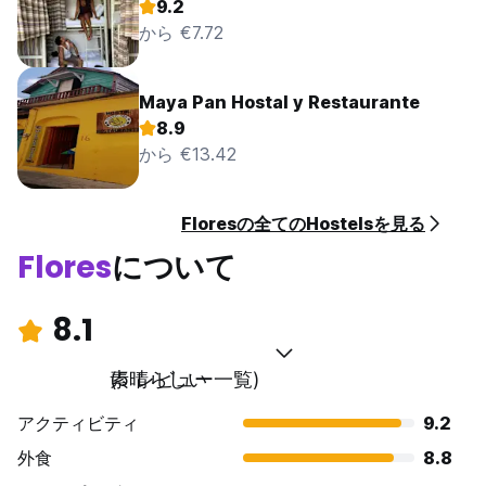
9.2
から €7.72
Maya Pan Hostal y Restaurante
8.9
から €13.42
Floresの全てのHostelsを見る
Flores
について
8.1
素晴らしい
(5 レビュー一覧)
アクティビティ
9.2
外食
8.8