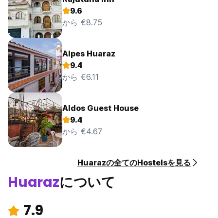
9.6
から €8.75
Alpes Huaraz
9.4
から €6.11
Aldos Guest House
9.4
から €4.67
Huarazの全てのHostelsを見る
Huaraz
について
7.9