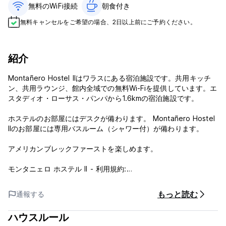
無料のWiFi接続
朝食付き‎
無料キャンセルをご希望の場合、2日以上前にご予約ください。
紹介
Montañero Hostel IIはワラスにある宿泊施設です。共用キッチ
ン、共用ラウンジ、館内全域での無料Wi-Fiを提供しています。エ
スタディオ・ローサス・パンパから1.6kmの宿泊施設です。
ホステルのお部屋にはデスクが備わります。 Montañero Hostel
IIのお部屋には専用バスルーム（シャワー付）が備わります。
アメリカンブレックファーストを楽しめます。
モンタニェロ ホステル II - 利用規約:
キャンセルポリシー：ご到着の1日前まで。キャンセルが遅れた場
もっと読む
通報する
合、またはノーショーの場合は、滞在の最初の1泊分の料金が課金
されます。
ハウスルール