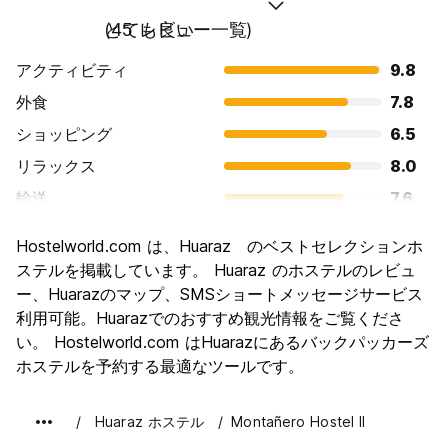
とても良い
(45 レビュー一覧)
アクティビティ
9.8
外食
7.8
ショッピング
6.5
リラックス
8.0
輸送
7.6
観光
8.8
Hostelworld.com は、Huaraz のベストセレクションホ
文化
7.5
ステルを掲載しています。 Huaraz のホステルのレビュ
ナイトライフ
ー、Huarazのマップ、SMSショートメッセージサービス
6.2
利用可能。Huarazでのおすすめ観光情報をご覧くださ
コストパフォーマンス
8.6
い。 Hostelworld.com はHuarazにあるバックパッカーズ
ホステルを予約する最適なツールです。
Huaraz ホステル
Montañero Hostel II