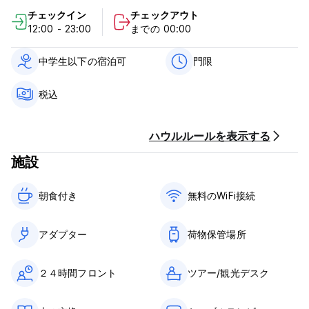
チェックインは12:00～23:00までとなります。
チェックイン
チェックアウト
11:00前にチェックアウトしてください。
12:00 - 23:00
までの 00:00
到着時の支払いは現金のみとなります。
中学生以下の宿泊可
門限
税金が含まれています。
朝食は含まれておりません。
税込
一般的な：
24時間受付。
ハウルルールを表示する
門限はありません。
(Auto-translated from original language)
施設
朝食付き‎
無料のWiFi接続
アダプター
荷物保管場所
２４時間フロント
ツアー/観光デスク