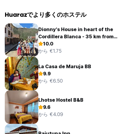
Huarazでより多くのホステル
Dionny's House in heart of the
Cordillera Blanca - 35 km from
Huaraz
10.0
から €1.75
La Casa de Maruja BB
9.9
から €6.50
Lhotse Hostel B&B
9.6
から €4.09
Rajutuna Inn