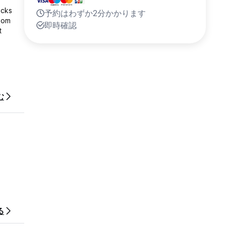
ocks
予約はわずか2分かかります
oom
即時確認
t
ture.
 now
む
s a
den
e pure
る