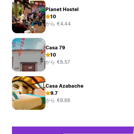
Planet Hostel
10
から €4.44
Casa 79
10
から €8.57
Casa Azabache
9.7
から €8.88