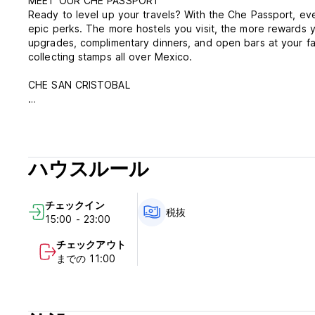
MEET OUR CHE PASSPORT
Ready to level up your travels? With the Che Passport, ev
epic perks. The more hostels you visit, the more rewards
upgrades, complimentary dinners, and open bars at your fav
collecting stamps all over Mexico.
CHE SAN CRISTOBAL
The authentic Che Experience arrives in Chiapas to connec
Che San Cristobal brings you everything you already love a
with the mystical twist of this incredible destination.
ハウスルール
We are way more than just a bed to sleep in; we are a hub 
new adventure. Hook up to our free high-speed Wi-Fi (perfec
private rooms, and get ready to vibe with travelers from al
チェックイン
税抜
15:00 - 23:00
Our CHE MAKERS crew—your new friends, guides, and partne
spots to eat, what to see, and how to experience the destina
チェックアウト
essence of Chiapas!
までの 11:00
Che San Cristobal de las Casas Policy and Conditions:
Cancellation Policy: