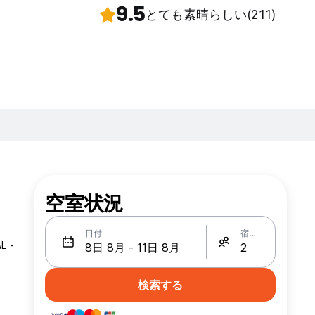
9.5
とても素晴らしい
(211)
空室状況
日付
宿泊人数
L -
検索する