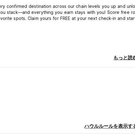
ery confirmed destination across our chain levels you up and unl
 you stack—and everything you earn stays with you! Score free r
orite spots. Claim yours for FREE at your next check-in and star
t you with the magic of the mountains and the vibrant Mayan cul
bout our hostels in the Yucatan Peninsula and the Pacific coast,
もっと読
for interaction, entertainment, and exploration. Every day here i
t for working or sharing your trip), chill in our comfy shared or
l over the world.
rs in crime—will show you the real San Cristobal: the best hid
tion like a true local. Step off the tourist trail and dive into th
ハウルルールを表示す