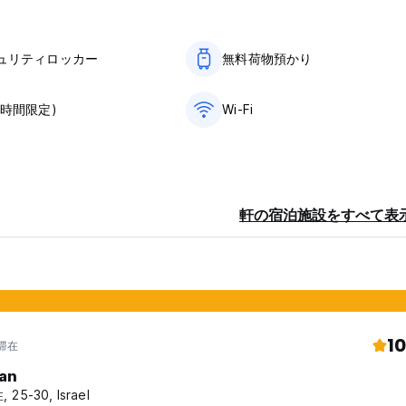
rs before the arrival date. Otherwise, the first night will be cha
ュリティロッカー
無料荷物預かり
rm the reservation, full advance payment is required.
card used to confirm your booking.
(時間限定)
Wi-Fi
0 ALL reservations will be Non-Refundable (No changes or refu
ll arrive later than 11 pm. If you arrive earlier, you are welcome 
軒の宿泊施設をすべて表
ed.
10
年滞在
tan
 25-30, Israel