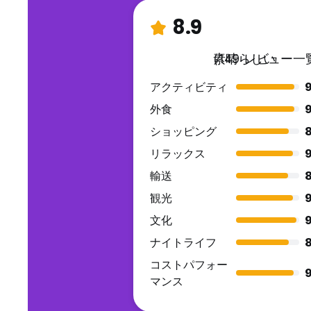
8.9
素晴らしい
(149 レビュー一
アクティビティ
9
外食
9
ショッピング
リラックス
9
輸送
観光
9
文化
9
ナイトライフ
コストパフォー
9
マンス