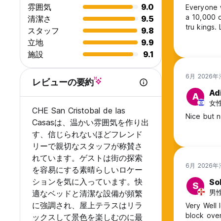
雰囲気
9.0
Everyone w
Reception from 07:00 to 23:00.
a 10,000 q
清潔さ
9.5
tru kings
スタッフ
9.8
Minors and pets are not allowed.
立地
9.9
施設
9.1
6月 2026
レビューの要約
Ad
A
女性,
CHE San Cristobal de las
Nice but n
Casasは、温かい雰囲気を作り出
す、信じられないほどフレンド
リーで親切なスタッフが称賛さ
れています。ゲストは街の探索
6月 2026
を容易にする素晴らしいロケー
ションを気に入っています。快
So
S
男性,
適なベッドと清潔な設備が頻繁
に強調され、屋上テラスはリラ
Very Well 
block over
ックスして景色を楽しむのに最