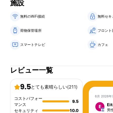
施設
Standard - Flexible 24 hours: Free cancellation up to 24 hou
Does not require advance payment.
無料のWiFi接続
無料セキ
Non-Refundable: Changes or refunds do not apply. To confi
*** Any applicable charges will be made to the guarantee 
荷物保管場所
フロント
IMPORTANT - High Season: From December 20 to January 2
apply).
スマートテレビ
カフェ
Check-in: from 15:00 to 23:00. (Please let us know if you wi
the common facilities, bathrooms, and our luggage room).
レビュー一覧
Check-out: before 11:00.
Payment upon arrival: cash, credit, and debit cards accept
9.5
とても素晴らしい
(211)
Taxes: Not included (18%).
6月 2026
コストパフォー
Breakfast: Not included.
9.5
マンス
Ei
E
General:
男性,
セキュリティ
10.0