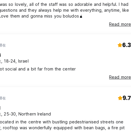
as so lovely, all of the staff was so adorable and helpful. I had
uestions and they always help me with everything, anytime, like
. Love them and gonna miss you boludos🧉
Read more
6.3
年滞在
i
 18-24, Israel
ot social and a bit far from the center
Read more
9.7
年滞在
l
 25-30, Northern Ireland
located in the centre with bustling pedestrianised streets one
, rooftop was wonderfully equipped with bean bags, a fire pit