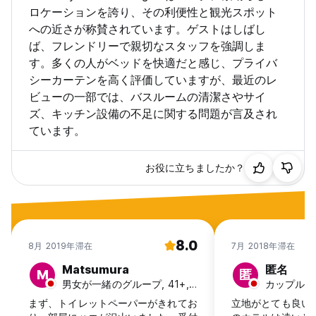
ロケーションを誇り、その利便性と観光スポット
への近さが称賛されています。ゲストはしばし
ば、フレンドリーで親切なスタッフを強調しま
す。多くの人がベッドを快適だと感じ、プライバ
シーカーテンを高く評価していますが、最近のレ
ビューの一部では、バスルームの清潔さやサイ
ズ、キッチン設備の不足に関する問題が言及され
ています。
お役に立ちましたか？
8.0
8月 2019年滞在
7月 2018年滞在
Matsumura
匿名
M
匿
男女が一緒のグループ, 41+, 日本
カップル, 3
まず、トイレットペーパーがきれてお
立地がとても良い