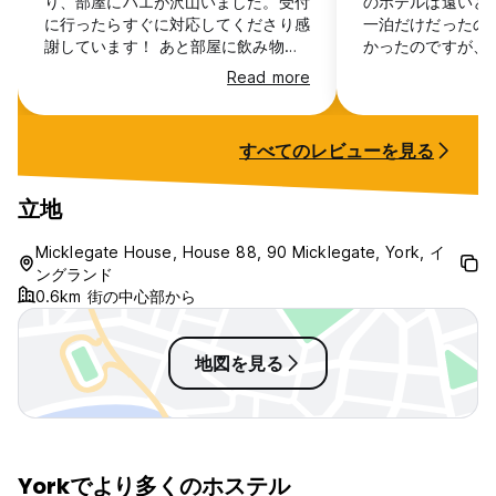
り、部屋にハエが沢山いました。受付
のホテルは遠いと
に行ったらすぐに対応してくださり感
一泊だけだったの
謝しています！ あと部屋に飲み物が
かったのですが、
用意できるようになっていましたが一
には見えなかった
Read more
つのコップは洗ってなかったです。清
ユースで料理して
潔さを求める方にはあまりオススメで
す。お湯はちゃん
きません…スタッフは気さくで良い方
は全体的に高いの
すべてのレビューを見る
ばかりでした。
非常に良いホステ
使います。
立地
Micklegate House, House 88, 90 Micklegate, York, イ
ングランド
0.6km 街の中心部から
地図を見る
Yorkでより多くのホステル