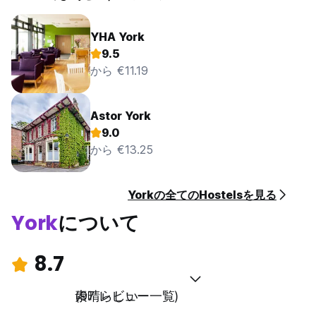
YHA York
9.5
から €11.19
Astor York
9.0
から €13.25
Yorkの全てのHostelsを見る
York
について
8.7
素晴らしい
(97 レビュー一覧)