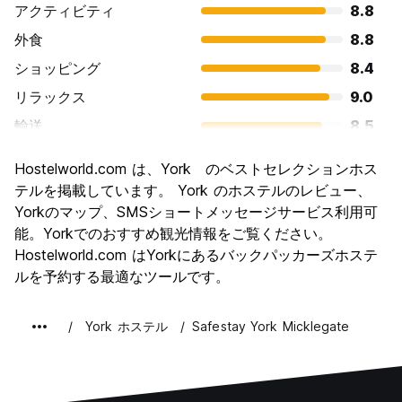
アクティビティ
8.8
外食
8.8
ショッピング
8.4
リラックス
9.0
輸送
8.5
観光
9.5
Hostelworld.com は、York のベストセレクションホス
文化
9.5
テルを掲載しています。 York のホステルのレビュー、
ナイトライフ
Yorkのマップ、SMSショートメッセージサービス利用可
7.9
能。Yorkでのおすすめ観光情報をご覧ください。
コストパフォーマンス
8.0
Hostelworld.com はYorkにあるバックパッカーズホステ
ルを予約する最適なツールです。
York ホステル
Safestay York Micklegate