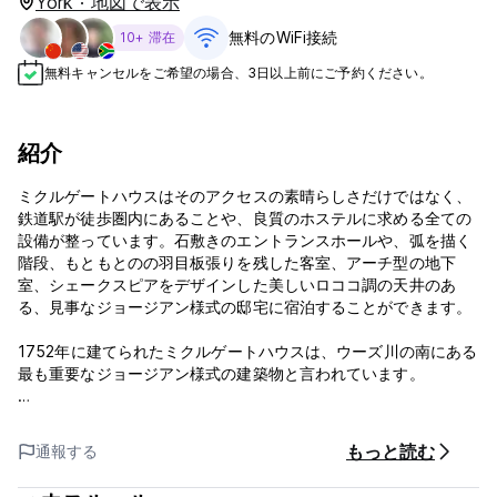
York · 地図で表示
無料のWiFi接続
10+ 滞在
無料キャンセルをご希望の場合、3日以上前にご予約ください。
紹介
ミクルゲートハウスはそのアクセスの素晴らしさだけではなく、
鉄道駅が徒歩圏内にあることや、良質のホステルに求める全ての
設備が整っています。石敷きのエントランスホールや、弧を描く
階段、もともとのの羽目板張りを残した客室、アーチ型の地下
室、シェークスピアをデザインした美しいロココ調の天井のあ
る、見事なジョージアン様式の邸宅に宿泊することができます。
1752年に建てられたミクルゲートハウスは、ウーズ川の南にある
最も重要なジョージアン様式の建築物と言われています。
客室はダブルルームから10ベッドのドミトリーまで様々な種類が
あります。
もっと読む
通報する
2015年6月1日より、コンチネンタルブレックファストをより豊