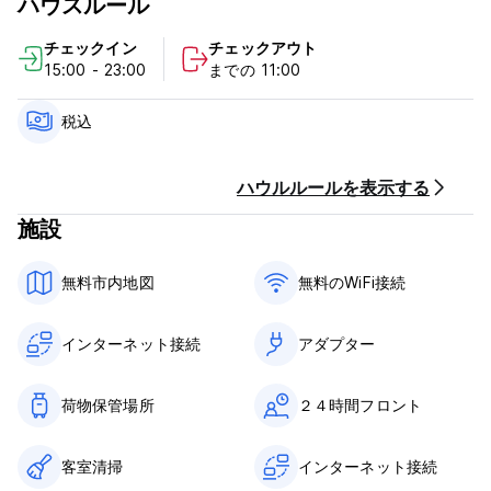
ハウスルール
富な種類のものへと改善いたします。よって今後は無料ではな
く、4ポンドの追加料金が発生します。
チェックイン
チェックアウト
15:00 - 23:00
までの 11:00
ぜひお越しいただき、ヨーク内で最も歴史的なジョージアン建造
物の一つで素晴らしい時間をお過ごしください。
税込
ハウルルールを表示する
施設
無料市内地図
無料のWiFi接続
インターネット接続
アダプター
荷物保管場所
２４時間フロント
客室清掃
インターネット接続