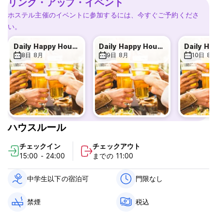
リンク・アップ・イベント
当施設の客室にはユニークな備品があります。たとえば、照明。
お客様が夜遅くに戻ってこられた場合でも(パーティーを楽しむの
ホステル主催のイベントに参加するには、今すぐご予約くださ
がミュンヘンに泊まる主な理由でもありますから)、主照明をオン
い。
にして他のお客様を起こしてしまう心配がありません。また、各
室には個別のロッカーがあり、もちろん温かくて心地の良いベッ
Daily Happy Hour at THE4YOU Hostel bar
Daily Happy Hour at THE4YOU Hostel bar
ドもございます。シーツ類は料金に含まれており、ベッドメイキ
8日 8月
9日 8月
10日 8月
ングも行われます。無料ロッカーをご利用になるには南京錠をご
持参いただくか、€1.50でレンタルしていただく必要がございま
す。
当ホステルは4ベッドのドミトリーからコスト重視のお客様のた
めの12ベッド ドミトリーまで幅広いお部屋を用意しております。
広々とした客室に上質のベッドと安全なロッカーを設置するにあ
ハウスルール
たって細心の注意が払われています。
チェックイン
チェックアウト
当ホステルは、ドイツ朝食をバイキング式で常時無料提供してい
15:00 - 24:00
までの 11:00
る数少ないホステルの一つです。たくさんあるおいしい料理から
選んで、一日の完璧なスタートを切りましょう。分かりやすく比
較すると、このような朝食を他店で食べるには€3.50～€4.90の
中学生以下の宿泊可
門限なし
別料金が必要です。分かりやすいでしょう?
禁煙
税込
また、新築の供用バスルーム、朝食ルーム、バーがオープンしま