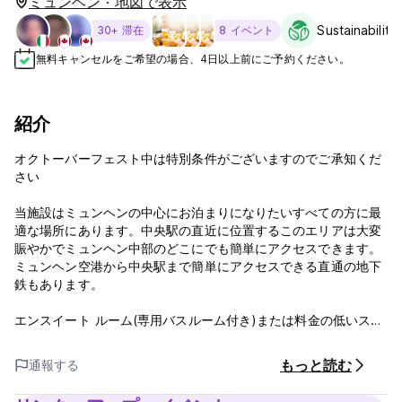
ミュンヘン · 地図で表示
Sustainability
30+ 滞在
8 イベント
無料キャンセルをご希望の場合、4日以上前にご予約ください。
紹介
オクトーバーフェスト中は特別条件がございますのでご承知くだ
さい
当施設はミュンヘンの中心にお泊まりになりたいすべての方に最
適な場所にあります。中央駅の直近に位置するこのエリアは大変
賑やかでミュンヘン中部のどこにでも簡単にアクセスできます。
ミュンヘン空港から中央駅まで簡単にアクセスできる直通の地下
鉄もあります。
エンスイート ルーム(専用バスルーム付き)または料金の低いスタ
ンダード ルーム(数人のお客様と共有していただくシェア シャワ
ーとトイレ付き)がございます。どちらのお部屋も同レベルの快適
もっと読む
通報する
さを提供する家具が備えられています。