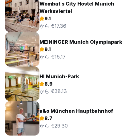
Wombat's City Hostel Munich
Werksviertel
9.1
から €17.36
MEININGER Munich Olympiapark
9.1
から €15.17
HI Munich-Park
8.9
から €38.13
a&o München Hauptbahnhof
8.7
から €29.30