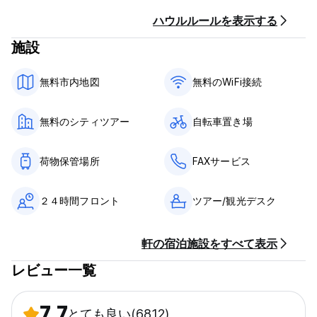
した。当施設にはゲスト キッチンはありません、また今度導入す
る予定もございませんのでご承知ください。
ハウルルールを表示する
当施設にはロビー/ラウンジ/バーでご利用いただける無料Wi-Fi、
施設
無料荷物預かり、無料徒歩ツアー(朝食後フロントから出発)、バ
ーの大型スクリーンで楽しむ無料Wiiゲームがございます。また、
無料市内地図
無料のWiFi接続
少額でご利用いただけるランドリー、レンタル用タオルセットも
ございます。
無料のシティツアー
自転車置き場
当施設のバーとレストランはお手頃な料金となっており、18:00
から2:00またはそれ以降まで営業しています。当ホステルはミュ
ンヘンの最も有名な地ビール「Hofbrau」をサーバーからお出し
荷物保管場所
FAXサービス
している唯一のホステルです。XXLハッピー アワーは毎日18:00
～20:00および10:00～11:00に開催。ビールは€1.30から、ビー
ル1リットルはわずか€4.60から、炭酸飲料は€1.30から、ピザ、
２４時間フロント
ツアー/観光デスク
パスタ、パイ、スープ、その他がわずか€2.90からございます。
ミュンヘンで一番小さなビアガーデンに大型テレビ、音楽、スポ
ーツ、喫煙エリアが揃っています。
軒の宿泊施設をすべて表示
フロントは24時間対応です。ホステルならどこに泊まっても同じ
レビュー一覧
だと思われるかもしれませんが、当施設はお客様が自慢せずには
いられないような宿泊体験を提供いたします。ミュンヘンとバイ
エルンの観光スポットやアクティビティに詳しいスタッフがお客
7.7
様の質問にドイツ語、バイエルン語、英語、フランス語でお答え
とても良い
(6812)