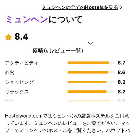
ミュンヘンの全てのHostelsを見る
ミュンヘン
について
8.4
素晴らしい
(2126 レビュー一覧)
アクティビティ
8.7
外食
8.6
ショッピング
8.2
リラックス
8.2
輸送
9.0
観光
8.7
Hostelworld.comではミュンヘンの厳選ホステルをご用意
文化
9.0
しています。ミュンヘンのレビューをご覧ください。マッ
ナイトライフ
プ上でミュンヘンのホステルをご覧ください。ハウプトバ
8.2