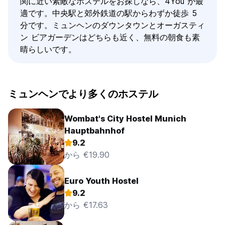
関に近い素敵なホステルをお探しなら、4You が最
適です。中央駅と郊外鉄道の駅からわずか徒歩 5
分です。ミュンヘンのダウンタウンとオーガスティ
ン ビアガーデンはどちらも近く、無料の朝食も素
晴らしいです。
ミュンヘンでより多くのホステル
Wombat's City Hostel Munich
Hauptbahnhof
9.2
から €19.90
Euro Youth Hostel
9.2
から €17.63