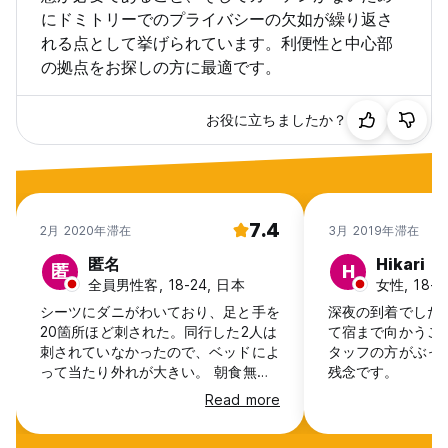
にドミトリーでのプライバシーの欠如が繰り返さ
れる点として挙げられています。利便性と中心部
の拠点をお探しの方に最適です。
お役に立ちましたか？
7.4
2月 2020年滞在
3月 2019年滞在
匿名
Hikari
匿
H
全員男性客, 18-24, 日本
女性, 18-2
シーツにダニがわいており、足と手を
深夜の到着でした
20箇所ほど刺された。同行した2人は
て宿まで向かうこ
刺されていなかったので、ベッドによ
タッフの方がぶっ
って当たり外れが大きい。 朝食無
残念です。
料、1泊につきワンドリンク無料はあ
Read more
りがたい。 立地はミュンヘン中央駅
から徒歩3分ほどで最高。目の前にバ