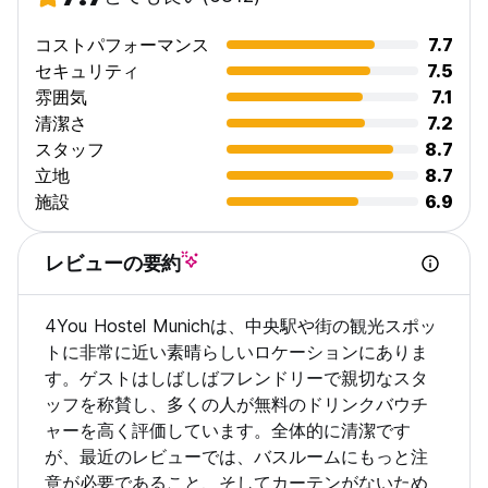
いたします。
コストパフォーマンス
7.7
3PMよりも前に到着された場合、空きスペースがあれば当施設の
セキュリティ
7.5
無料荷物預かり室にてお預かりいたします。また、追加料金で安
雰囲気
7.1
全なプライベート ロッカーをご利用いただけます。この機会を利
清潔さ
7.2
用してミュンヘン周辺を散歩してはいかがでしょうか。散歩する
体力が残っていない場合は、チェックイン時間まで当施設の新し
スタッフ
8.7
い休憩室でお休みいただけます。
立地
8.7
施設
6.9
年齢制限、門限、閉め出し、厳しいルールはございません!ようこ
そ我が家へ!
レビューの要約
ご予約前に、下記の「その他注意事項」をお読みください。
4You Hostel Munichは、中央駅や街の観光スポッ
トに非常に近い素晴らしいロケーションにありま
す。ゲストはしばしばフレンドリーで親切なスタ
ッフを称賛し、多くの人が無料のドリンクバウチ
ャーを高く評価しています。全体的に清潔です
が、最近のレビューでは、バスルームにもっと注
意が必要であること、そしてカーテンがないため