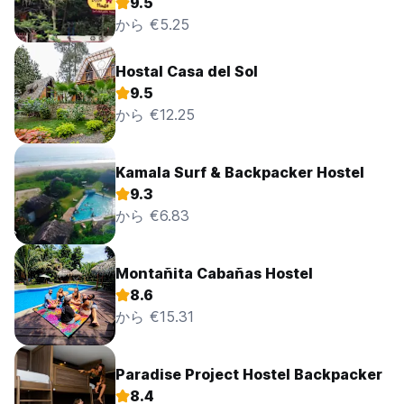
9.5
から €5.25
Hostal Casa del Sol
9.5
から €12.25
Kamala Surf & Backpacker Hostel
9.3
から €6.83
Montañita Cabañas Hostel
8.6
から €15.31
Paradise Project Hostel Backpacker
8.4