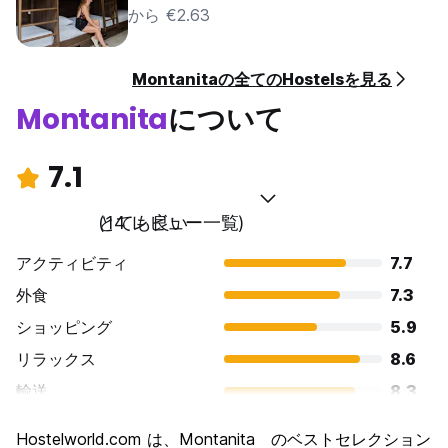
から €2.63
Montanitaの全てのHostelsを見る
Montanita
について
7.1
とても良い
(14 レビュー一覧)
アクティビティ
7.7
外食
7.3
ショッピング
5.9
リラックス
8.6
輸送
8.3
観光
5.0
Hostelworld.com は、Montanita のベストセレクション