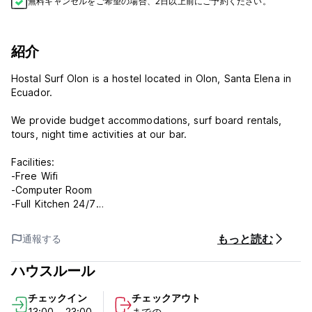
無料キャンセルをご希望の場合、2日以上前にご予約ください。
紹介
Hostal Surf Olon is a hostel located in Olon, Santa Elena in
Ecuador.
We provide budget accommodations, surf board rentals,
tours, night time activities at our bar.
Facilities:
-Free Wifi
-Computer Room
-Full Kitchen 24/7
-BBQ Area
-Fire Pit Area
もっと読む
通報する
-Full Bar with Billiards, Foosball, TV
-Roof deck with comfortable hammocks
ハウスルール
-Surfboard Rental
-Laundry Service
チェックイン
チェックアウト
-Luggage Storage
13:00 - 23:00
までの