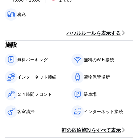
We provide a funny place to meet other travelers!
税込
We know you will enjoy your stay with us!
ハウルルールを表示する
Please note :
施設
Cancellation Policy : 24 hours advance notice.
Only Cash payment accepted on arrival.
無料パーキング
無料のWiFi接続
Check-in time : 13:00.
Checkout time is Noon (12 PM) but we are flexible.
インターネット接続
荷物保管場所
We provide towels, shampoo and soap.
You can also feel free to bring your own food to cook in
２４時間フロント
駐車場
our full kitchen.
客室清掃
インターネット接続
Taxes included.
Our reception is open 24 hours a day and our family run
軒の宿泊施設をすべて表示
staff speaks both Spanish and English. We are also available
to help book tours and find fun activities for you to partake