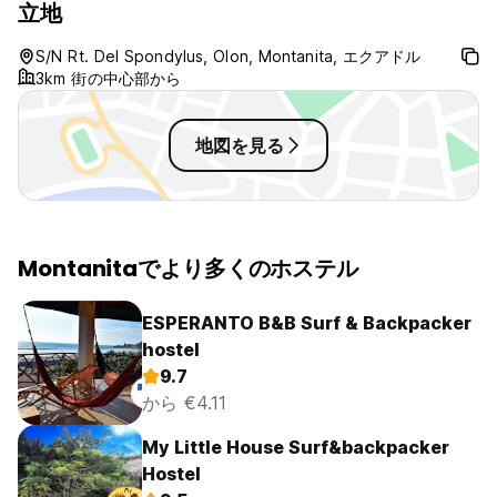
立地
in.
S/N Rt. Del Spondylus, Olon, Montanita, エクアドル
3km 街の中心部から
地図を見る
Montanitaでより多くのホステル
ESPERANTO B&B Surf & Backpacker
hostel
9.7
から €4.11
My Little House Surf&backpacker
Hostel