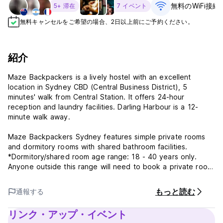
無料のWiFi接続
5+ 滞在
7 イベント
無料キャンセルをご希望の場合、2日以上前にご予約ください。
紹介
Maze Backpackers is a lively hostel with an excellent
location in Sydney CBD (Central Business District), 5
minutes' walk from Central Station. It offers 24-hour
reception and laundry facilities. Darling Harbour is a 12-
minute walk away.
Maze Backpackers Sydney features simple private rooms
and dormitory rooms with shared bathroom facilities.
*Dormitory/shared room age range: 18 - 40 years only.
Anyone outside this range will need to book a private room.
Guests can relax in the shared TV lounge area or enjoy a
game of pool in the games room.
もっと読む
通報する
Luggage storage (FREE) and secure lockers (PAID) are
リンク・アップ・イベント
available. Hairdryers and ironing facilities can also be