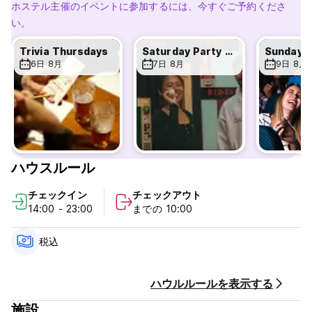
provided by a small deposit.
ホステル主催のイベントに参加するには、今すぐご予約くださ
い。
Occupying a heritage-listed building, Maze Backpackers
Sydney features fully equipped kitchen facilities and is
Trivia Thursdays
Saturday Party Night
surrounded by restaurants, bars, clubs and shops.
6日 8月
7日 8月
9日 8月
We take safety and security seriously, with only checked in
guests allowed access to the building, we do not allow
visitors/mates/strangers into our city centre hostel. We also
have an overnight security guard to welcome you back
after a night out.
ハウスルール
Freshly made bed upon arrival, with agency professional
laundered linen, complimentary arrival towel for use during
チェックイン
チェックアウト
your stay.
14:00 - 23:00
までの 10:00
** This is a backpackers hostel. A valid passport must be
presented upon check in. No other forms of ID will be
税込
accepted. **
ハウルルールを表示する
PLEASE NOTE:
施設
• We have no facilities for guests under the age of 18