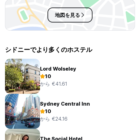
and some other hrs choices. Free
シャワーに関して
Wifi was good.
す。また、無料夕
す。
地図を見る
シドニーでより多くのホステル
Lord Wolseley
10
から €41.61
Sydney Central Inn
10
から €24.16
The Social Hotel