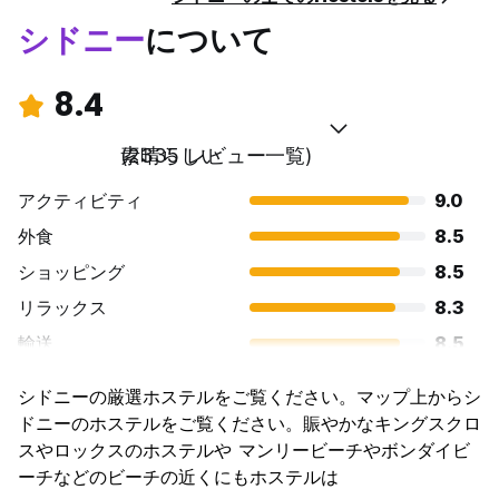
シドニー
について
8.4
素晴らしい
(2335 レビュー一覧)
アクティビティ
9.0
外食
8.5
ショッピング
8.5
リラックス
8.3
輸送
8.5
観光
9.1
シドニーの厳選ホステルをご覧ください。マップ上からシ
文化
8.4
ドニーのホステルをご覧ください。賑やかなキングスクロ
ナイトライフ
スやロックスのホステルや マンリービーチやボンダイビ
8.6
ーチなどのビーチの近くにもホステルは
コストパフォーマンス
6.7