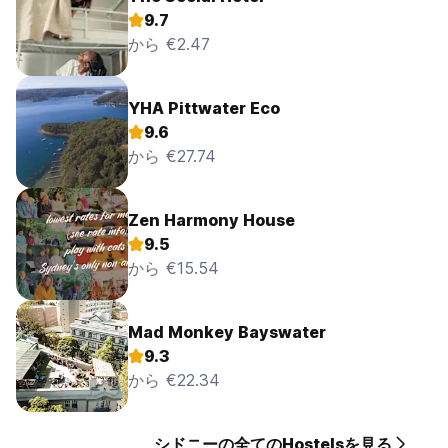
9.7
から €2.47
YHA Pittwater Eco
9.6
から €27.74
Zen Harmony House
9.5
から €15.54
Mad Monkey Bayswater
9.3
から €22.34
シドニーの全てのHostelsを見る