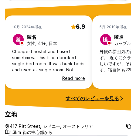
6.9
10月 2024年滞在
5月 2019年滞在
匿名
匿名
匿
匿
女性, 41+, 日本
カップル, 2
Cheapest hostel and I used
外観の雰囲気の割
sometimes. This time i booked
す。 近くにクラ
single bed room. It was bunk beds
しいですが、それ
and used as single room. Not
す。宿自体も22
comfy but it is what it is. No a big
が騒がしく、その
Read more
deal. It's old building, And Its
他の客が邪魔で通れま
backpackers hostel. If you
限らずオーストラ
understand it, all good. Staff is
すが、今時Wi-F
すべてのレビューを見る
friendly. Need passport for check
した。通り向かい
in. They have a service to keep
ルですら無料なのに。 滞在
your bag after check out. Thats
リを2回見ました
立地
great. Feel more safe if u have
ろ絡まってます。
padlock on ur bag. There is some
たが、部屋に扇風
417 Pitt Street, シドニー, オーストラリア
locker with pay as well. 12hr $7
した。冬はどうす
1.3km 街の中心部から