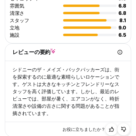
processed from 1st December.
雰囲気
6.8
Card provided at time of booking will be used and should
清潔さ
6.8
payment decline, reservation could be cancelled.
スタッフ
8.1
Any cancellations after 1st December will incur a
立地
9.0
cancellation fee equal to that of your accommodation. No
refunds will be given.'
施設
6.5
レビューの要約
シドニーのザ・メイズ・バックパッカーズは、街
を探索するのに最適な素晴らしいロケーションで
す。ゲストは大きなキッチンとフレンドリーなス
タッフを高く評価しています。しかし、最近のレ
ビューでは、部屋が暑く、エアコンがなく、時折
清潔さや設備の古さに関する問題があることが指
摘されています。
お役に立ちましたか？