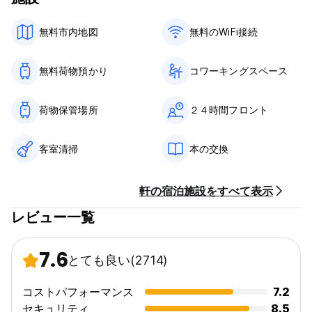
years.
無料市内地図
無料のWiFi接続
• Please be aware when booking a dorm bed - you are
booking an individual bed in a shared room with other
travellers.
無料荷物預かり
コワーキングスペース
• If booking multiple dorm beds, the beds may not be in the
荷物保管場所
２４時間フロント
same room. We advise to book a private Twin or Triple
room instead.
客室清掃
本の交換
• We do not accept groups of more than 4 people.
Separate bookings of the same group will not be accepted.
軒の宿泊施設をすべて表示
• ALL guests will be required to present a valid passport
upon check in.
レビュー一覧
• The hostel is split on to 2 levels, we do not have a lift, so
only pack what you can carry in your backpack.
7.6
とても良い
(2714)
Christmas/New Year;
コストパフォーマンス
7.2
If your stay dates fall between 23rd December and 6st
January, please note the “balance due” payment will be
セキュリティ
8.5