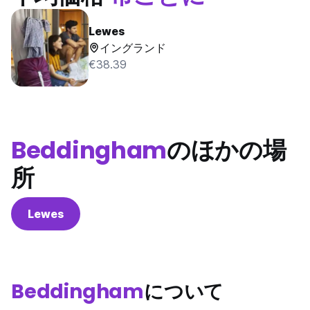
Lewes
イングランド
€38.39
Beddingham
のほかの場
所
Lewes
Beddingham
について