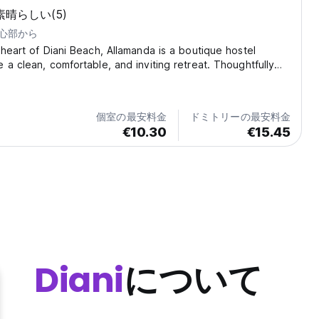
素晴らしい
(5)
中心部から
 heart of Diani Beach, Allamanda is a boutique hostel
 a clean, comfortable, and inviting retreat. Thoughtfully
 relaxed atmosphere in mind, it’s a welcoming base for
king to unwind and connect with...
個室の最安料金
ドミトリーの最安料金
€10.30
€15.45
Diani
について