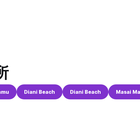
所
amu
Diani Beach
Diani Beach
Masai Ma