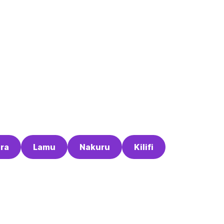
ra
Lamu
Nakuru
Kilifi