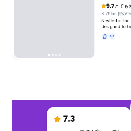
9.7
とても
8.79km 街の
Nestled in the
designed to be
created with a
travellers loo
7.3