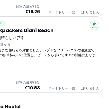
個室の最安料金
€19.26
ドーミトリー（寮）はありません
B）
ckpackers Diani Beach
素晴らしい
(71)
心部から
、冒険好きな旅行者を対象としたシンプルなツリーハウス宿泊施設で
ーの熱帯林の中に位置し、ビーチから歩いてすぐの距離にありま
個室の最安料金
€10.58
ドーミトリー（寮）はありません
a Hostel