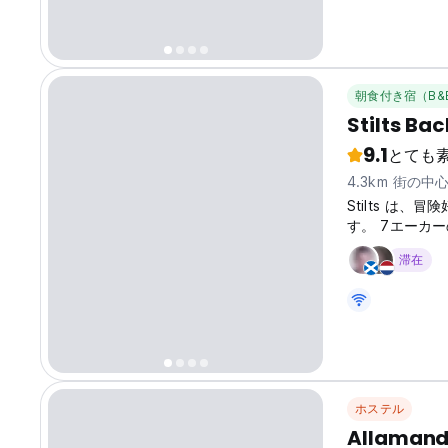
朝食付き宿（B&
Stilts Ba
9.1
とても
4.3km 街の中
Stilts は
す。 7エーカ
す。
滞在
ホステル
Allamand