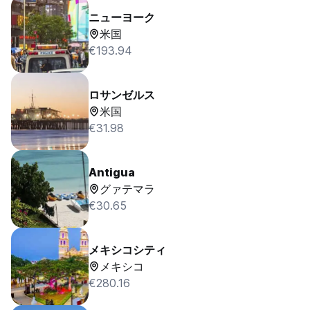
ニューヨーク
米国
€193.94
ロサンゼルス
米国
€31.98
Antigua
グァテマラ
€30.65
メキシコシティ
メキシコ
€280.16