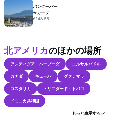
バンクーバー
カナダ
€148.66
北アメリカ
のほかの場所
アンティグア・バーブーダ
エルサルバドル
カナダ
キューバ
グァテマラ
コスタリカ
トリニダード・トバゴ
ドミニカ共和国
もっと表示する