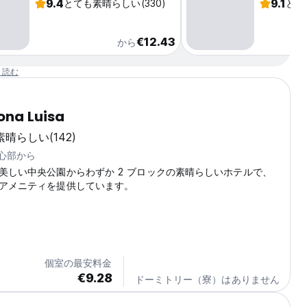
9.4
9.1
とても素晴らしい
(330)
とて
€12.43
から
と読む
ona Luisa
素晴らしい
(142)
中心部から
美しい中央公園からわずか 2 ブロックの素晴らしいホテルで、
アメニティを提供しています。
個室の最安料金
€9.28
ドーミトリー（寮）はありません