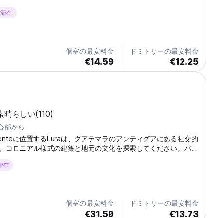
ぜひお越しください。
+ 滞在
個室の最安料金
ドミトリーの最安料金
€14.59
€12.25
素晴らしい
(110)
中心部から
 Ponienteに位置するLuraは、グアテマラのアンティグアにある社交的
。コロニアル様式の建築と地元の文化を探索してください。バッ
(Auto-translated from original language)
 滞在
個室の最安料金
ドミトリーの最安料金
€31.59
€13.73