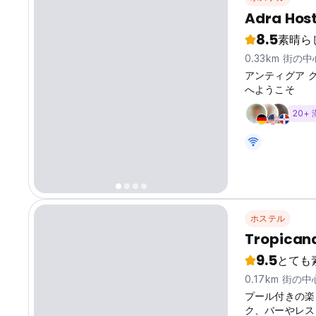
Adra Host
8.5
素晴ら
0.33km 街の
アンティグア 
へようこそ
20+
ホステル
Tropicana
9.5
とても
0.17km 街の
プール付きの楽
ク、バーやレス