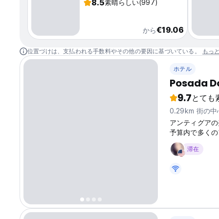
8.5
素晴らしい
(997)
€19.06
から
位置づけは、支払われる手数料やその他の要因に基づいている。
もっ
ホテル
Posada D
9.7
とても
0.29km 街の
アンティグアの
予算内で多くの
滞在