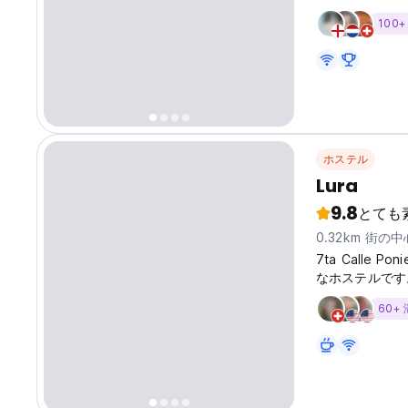
の楽しい滞在に
100
ホステル
Lura
9.8
とても
0.32km 街の
7ta Calle
なホステルです
クパッカーに最適です。 
60+