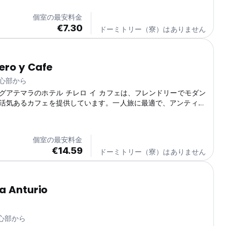
ion, and the colonial charm of...
個室の最安料金
€7.30
ドーミトリー（寮）はありません
lero y Cafe
中心部から
グアテマラのホテル チレロ イ カフェは、フレンドリーでモダン
活気あるカフェを提供しています。一人旅に最適で、アンティグ
探索するのに最適なソーシャルホテルの1つです。 (Auto-
m original language)
個室の最安料金
€14.59
ドーミトリー（寮）はありません
a Anturio
中心部から