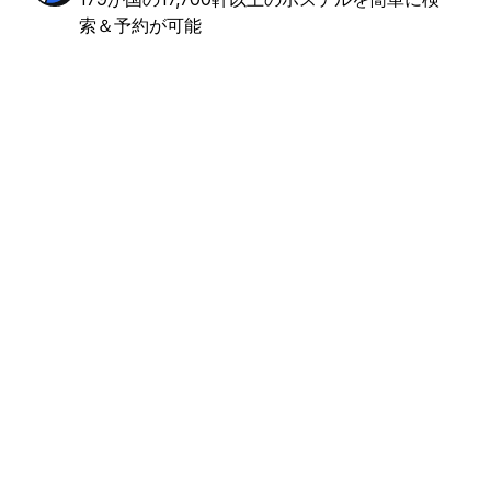
も素晴らしい
(783)
索＆予約が可能
€9.09
から