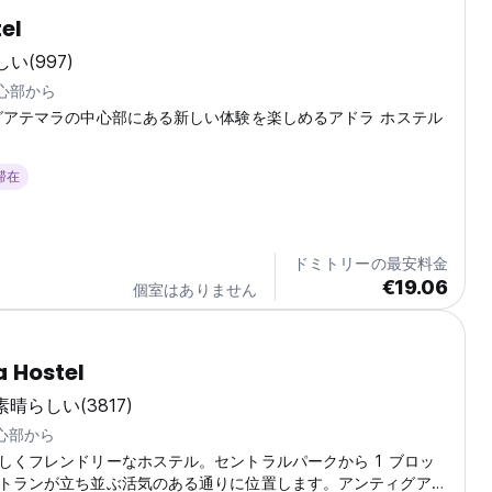
el
しい
(997)
中心部から
グアテマラの中心部にある新しい体験を楽しめるアドラ ホステル
 滞在
ドミトリーの最安料金
€19.06
個室はありません
 Hostel
素晴らしい
(3817)
中心部から
しくフレンドリーなホステル。セントラルパークから 1 ブロッ
トランが立ち並ぶ活気のある通りに位置します。アンティグアで