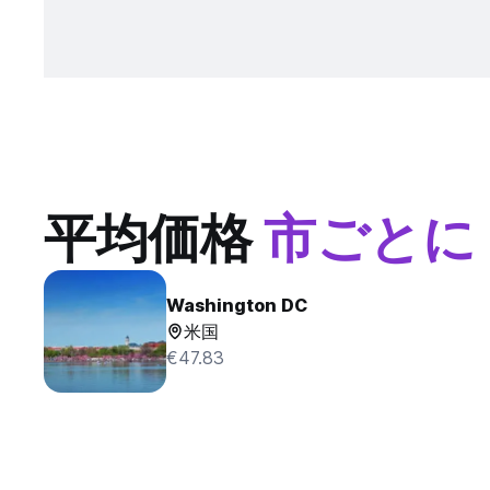
平均価格
市ごとに
Washington DC
米国
€47.83