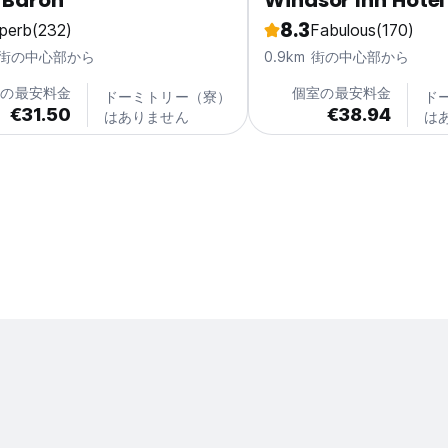
 Baron
Windsor Inn Hotel
8.3
perb
(232)
Fabulous
(170)
m 街の中心部から
0.9km 街の中心部から
室の最安料金
個室の最安料金
ドーミトリー（寮）
ド
€31.50
€38.94
はありません
は