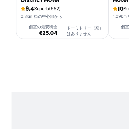
District Hotel
Hotel
9.4
10
Superb
(552)
Su
0.3km 街の中心部から
1.09k
個室の最安料金
個
ドーミトリー（寮）
€25.04
はありません