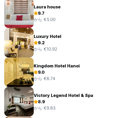
Laura house
9.7
から €5.00
Luxury Hotel
9.2
から €10.92
Kingdom Hotel Hanoi
9.0
から €8.74
Victory Legend Hotel & Spa
8.9
から €9.83