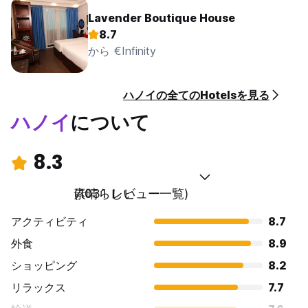
Lavender Boutique House
8.7
から €Infinity
ハノイの全てのHotelsを見る
ハノイ
について
8.3
素晴らしい
(1031 レビュー一覧)
アクティビティ
8.7
外食
8.9
ショッピング
8.2
リラックス
7.7