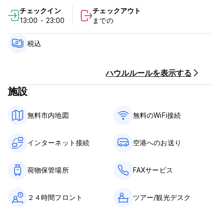
laundry basket, the bathrooms for the suites feature a
チェックイン
チェックアウト
separate shower stall and bathtub, make up mirror and
13:00 - 23:00
までの
separate toilet area. We can provide an iron and ironing
board upon request. The kitchen is fully equipped with
everything what you need to fix a delicious meal.
税込
***Property Policies and Conditions***
1).Our check in time is after 1pm and check out before 12
ハウルルールを表示する
noon.
施設
Requirements for late check-in after 6:00pm please inform
us by email or phone prior.
2).If cancelled up to 3 days before the date of arrival, no
無料市内地図
無料のWiFi接続
fee will be charged.
If cancelled later or in case of no-show, the first night will
be charged.
インターネット接続
空港へのお送り
3).Surcharge of 3% is charged for payments by Master
Card, Visa, JCB.
4)Free internet in rooms and lobby; wifi
荷物保管場所
FAXサービス
All non-guaranteed reservations will be held until 6:00pm.
２４時間フロント
ツアー/観光デスク