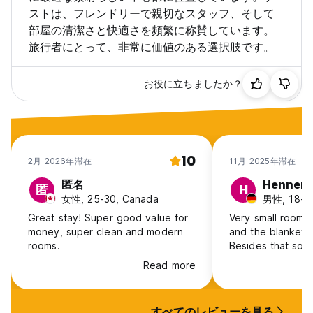
ストは、フレンドリーで親切なスタッフ、そして
部屋の清潔さと快適さを頻繁に称賛しています。
旅行者にとって、非常に価値のある選択肢です。
お役に立ちましたか？
10
2月 2026年滞在
11月 2025年滞在
匿名
Henner
匿
H
女性, 25-30, Canada
男性, 18-2
Great stay! Super good value for
Very small room 
money, super clean and modern
and the blankets
rooms.
Besides that solid
Read more
すべてのレビューを見る