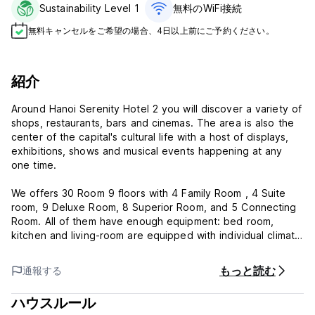
Sustainability Level 1
無料のWiFi接続
無料キャンセルをご希望の場合、4日以上前にご予約ください。
紹介
Around Hanoi Serenity Hotel 2 you will discover a variety of
shops, restaurants, bars and cinemas. The area is also the
center of the capital's cultural life with a host of displays,
exhibitions, shows and musical events happening at any
one time.
We offers 30 Room 9 floors with 4 Family Room , 4 Suite
room, 9 Deluxe Room, 8 Superior Room, and 5 Connecting
Room. All of them have enough equipment: bed room,
kitchen and living-room are equipped with individual climate
control and upscale amenities like slippers and a bath robe.
They are furnished with a large working desk and an
もっと読む
通報する
executive chair, a living area with a comfortable sofa,
dressing-table, minibar, china cabinet dresser, kitchen
ハウスルール
cupboard, wardrobe with hangers in each apartment,