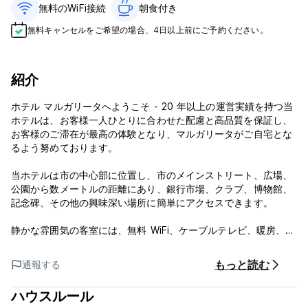
無料のWiFi接続
朝食付き‎
無料キャンセルをご希望の場合、4日以上前にご予約ください。
紹介
ホテル マルガリータへようこそ - 20 年以上の運営実績を持つ当
ホテルは、お客様一人ひとりに合わせた配慮と高品質を保証し、
お客様のご滞在が最高の体験となり、マルガリータがご自宅とな
るよう努めております。
当ホテルは市の中心部に位置し、市のメインストリート、広場、
公園から数メートルの距離にあり、銀行市場、クラブ、博物館、
記念碑、その他の興味深い場所に簡単にアクセスできます。
静かな雰囲気の客室には、無料 WiFi、ケーブルテレビ、暖房、専
用バスルームが備わっています。清潔で快適なシングル、ツイ
ン、トリプル、おなじみのダブルルームには、専用バスルーム、
もっと読む
通報する
24 時間利用可能なお湯、ケーブルテレビ、無料 Wi-Fi、朝食が含
まれており、客室にはスーパーオーソペディックマットレス、グ
ハウスルール
ースダウンの羽毛布団、乗客ごとに 2 つの枕が設置されていま