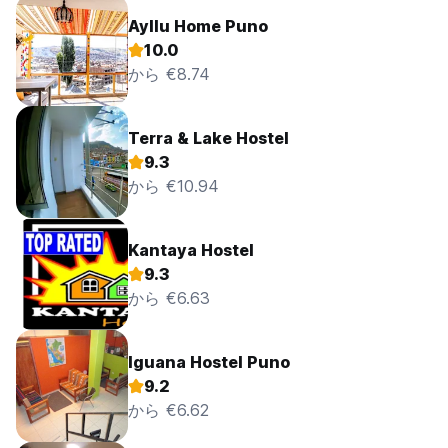
Ayllu Home Puno
10.0
から €8.74
Terra & Lake Hostel
9.3
から €10.94
Kantaya Hostel
9.3
から €6.63
Iguana Hostel Puno
9.2
から €6.62