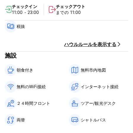
す。安らかな眠りのために。
チェックイン
チェックアウト
11:00 - 23:00
までの 11:00
ホテル マルガリータの利用規約:
キャンセルポリシー: 到着の72時間前まで。
税抜
チェックインは11:00～23:00までとなります。
10:00前にチェックアウトしてください。
ハウルルールを表示する
施設
到着時に現金、クレジットカード、デビットカードでお支払いく
ださい。
(ビザのみ)
朝食付き‎
無料市内地図
この施設では、到着前にカードの事前承認を行う場合がありま
す。
無料のWiFi接続
インターネット接続
税金は含まれていません - 18.00% IGV (請求書をリクエストする
場合)
朝食込み。
２４時間フロント
ツアー/観光デスク
一般的な：
両替
シャトルバス
受付24時間365日
門限なし
滞在期間は最長14日間です。