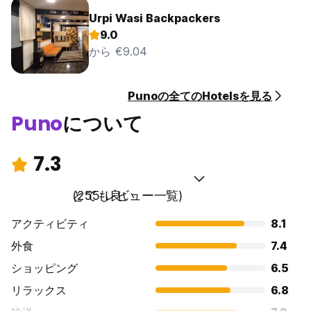
Urpi Wasi Backpackers
9.0
から €9.04
Punoの全てのHotelsを見る
Puno
について
7.3
とても良い
(255 レビュー一覧)
アクティビティ
8.1
外食
7.4
ショッピング
6.5
リラックス
6.8