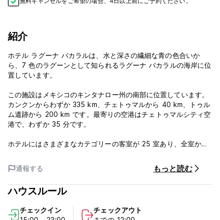
無料キャンセルをご希望の場合、4日以上前にご予約ください。
紹介
ホテル ラグーナ バカラルは、水と深さの繊細な青の色合いか
ら、7 色のラグーンとして知られるラグーナ バカラルの海岸に位
置しています。
この施設はメキシコのキンタナロー州の南部に位置しています。
カンクンからわずか 335 km、チェトゥマルから 40 km、トゥル
ム遺跡から 200 km です。最寄りの空港はチェトゥマルシティ空
港で、わずか 35 分です。
ホテルにはさまざまなカテゴリーの客室が 25 室あり、全室から
ラグーンの素晴らしい景色を眺めることができ、ほとんどの客室
にはバルコニーが付いています。 Hotel Lagunaにはレストラン
もっと読む
通報する
Las Conchas、スイミングプール付きのテラスがあり、ラグーン
の素晴らしい景色を眺めることができ、ラグーンのさまざまなエ
ハウスルール
リアへのツアーに参加できる桟橋へのアクセスも可能です。
チェックイン
チェックアウト
ホテル ラグーナ バカラル - 利用規約:
15:00 - 23:00
までの 12:00