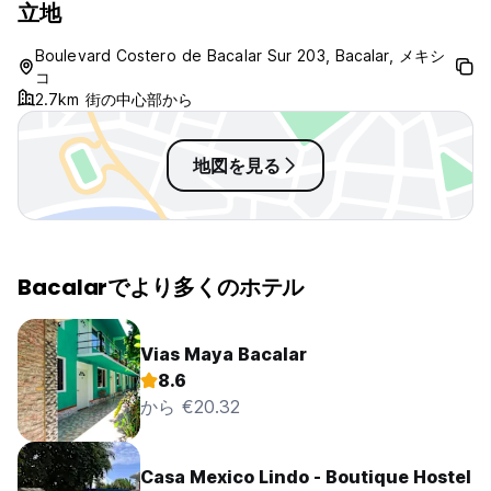
立地
18 歳未満のお子様は、大人 (ご家族) と一緒にチェックインする
必要があります。 (Auto-translated from original language)
Boulevard Costero de Bacalar Sur 203, Bacalar, メキシ
コ
2.7km 街の中心部から
地図を見る
Bacalarでより多くのホテル
Vias Maya Bacalar
8.6
から €20.32
Casa Mexico Lindo - Boutique Hostel