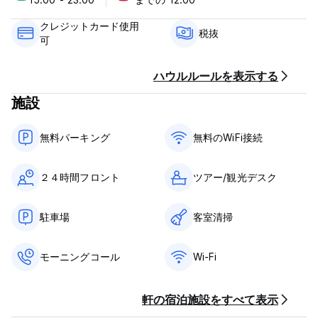
キャンセルポリシー：ご到着の3日前まで。キャンセルが遅れた
クレジットカード使用
場合、またはノーショーの場合は、滞在の最初の1泊分の料金が課
税抜
可
金されます。
チェックインは15:00～24:00までとなります。
ハウルルールを表示する
12:00前にチェックアウトしてください。
施設
到着時に現金、クレジットカード、デビットカードでお支払いく
ださい。
無料パーキング
無料のWiFi接続
この施設では、到着前にカードの事前承認を行う場合がありま
す。
２４時間フロント
ツアー/観光デスク
税金は含まれていません - 付加価値税 16%、宿泊税 3%、環境税
28.00
朝食は含まれておりません。
駐車場
客室清掃
一般的な：
モーニングコール
Wi-Fi
24時間受付。
ペットの同伴は禁止です。
0 ～ 11 歳のお子様には宿泊料金はかかりません。
軒の宿泊施設をすべて表示
12 歳以上の子供は、大人と同じ料金で宿泊料金を支払います。
禁煙のホテル。