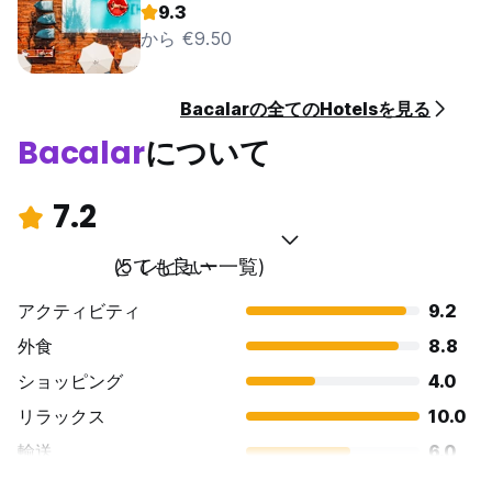
9.3
から €9.50
Bacalarの全てのHotelsを見る
Bacalar
について
7.2
とても良い
(5 レビュー一覧)
アクティビティ
9.2
外食
8.8
ショッピング
4.0
リラックス
10.0
輸送
6.0
観光
6.8