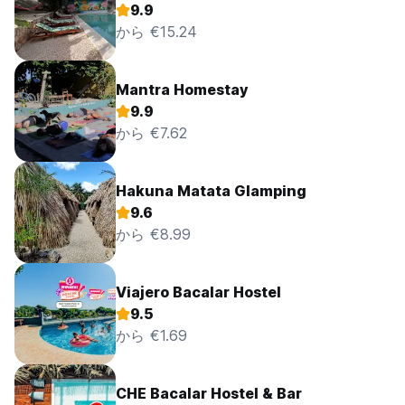
9.9
から €15.24
Mantra Homestay
9.9
から €7.62
Hakuna Matata Glamping
9.6
から €8.99
Viajero Bacalar Hostel
9.5
から €1.69
CHE Bacalar Hostel & Bar