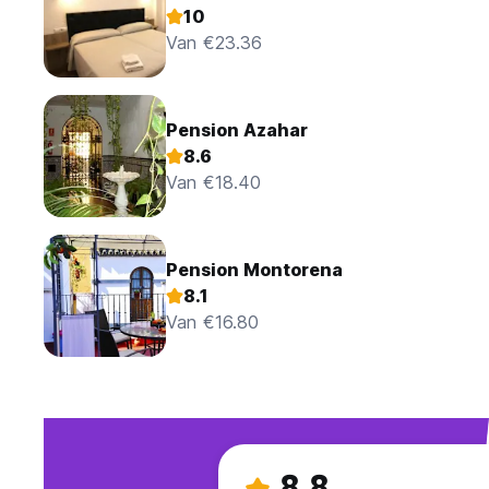
10
Van €23.36
Pension Azahar
8.6
Van €18.40
Pension Montorena
8.1
Van €16.80
8.8