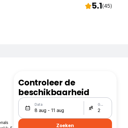
5.1
(45)
Controleer de
beschikbaarheid
Data
Gasten
enals
Zoeken