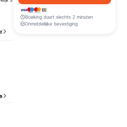
elijk 5
Boeking duurt slechts 2 minuten
Onmiddellijke bevestiging
r
s