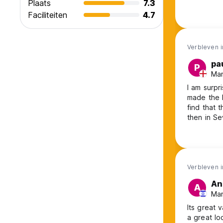
Plaats
7.3
have no o
Faciliteiten
4.7
we were m
instructio
Verbleven 
pa
P
Man
I am surpr
made the b
find that 
then in Se
informed tha
found in t
informed t
Verbleven i
An
A
Man
Its great 
a great lo