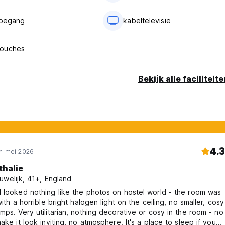
toegang
kabeltelevisie
ouches
Bekijk alle faciliteit
4.3
in mei 2026
thalie
uwelijk, 41+, England
 looked nothing like the photos on hostel world - the room was
with a horrible bright halogen light on the ceiling, no smaller, cosy
mps. Very utilitarian, nothing decorative or cosy in the room - no
make it look inviting, no atmosphere. It's a place to sleep if you