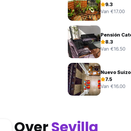
9.3
Van €17.00
Pensión Cat
8.3
Van €16.50
Nuevo Suizo
7.5
Van €16.00
Over
Sevilla