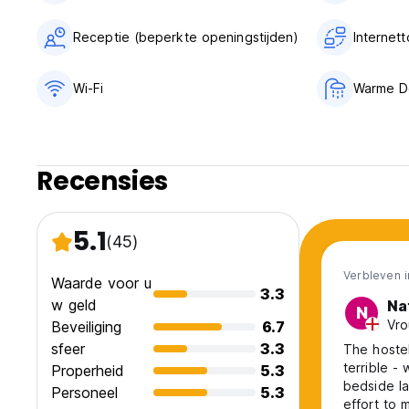
Receptie (beperkte openingstijden)
Internet
Wi-Fi
Warme D
Recensies
5.1
(45)
Verbleven 
Waarde voor u
3.3
w geld
Na
N
Vro
Beveiliging
6.7
sfeer
3.3
The hostel
terrible - 
Properheid
5.3
bedside la
Personeel
5.3
effort to 