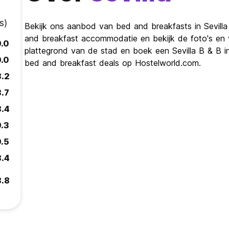
s)
Bekijk ons ​​aanbod van bed and breakfasts in Sevilla
and breakfast accommodatie en bekijk de foto's en vi
9.0
plattegrond van de stad en boek een Sevilla B & B in 
9.0
bed and breakfast deals op Hostelworld.com.
8.2
8.7
8.4
9.3
9.5
8.4
8.8