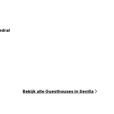
edral
Bekijk alle Guesthouses in Sevilla