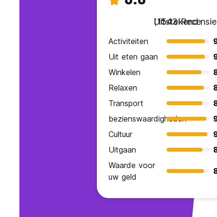
Uitstekend
(1543 Recensie
Activiteiten
Uit eten gaan
Winkelen
Relaxen
Transport
bezienswaardigheden
Cultuur
Uitgaan
Waarde voor
uw geld