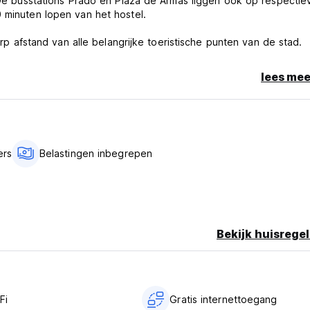
. De busstations Prado en Plaza de Armas liggen ook op respectiev
 minuten lopen van het hostel.
fstand van alle belangrijke toeristische punten van de stad.
lees mee
ers
Belastingen inbegrepen
Bekijk huisregel
Fi
Gratis internettoegang