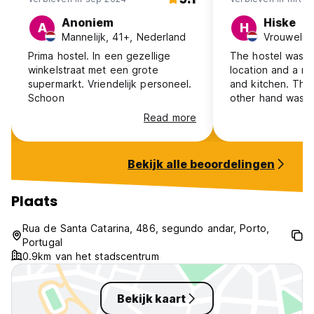
Anoniem
Hiske
A
H
Mannelijk, 41+, Nederland
Prima hostel. In een gezellige
The hostel was n
winkelstraat met een grote
location and a n
supermarkt. Vriendelijk personeel.
and kitchen. Th
Schoon
other hand was v
always a bit wet
Read more
see the water dr
wall.
Bekijk alle beoordelingen
Plaats
Rua de Santa Catarina, 486, segundo andar, Porto,
Portugal
0.9km van het stadscentrum
Bekijk kaart