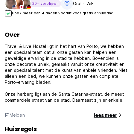
Gratis WiFi
20+ verblijven
Boek meer dan 4 dagen vooruit voor gratis annulering.
Over
Travel & Live Hostel ligt in het hart van Porto, we hebben
een speciaal team dat al onze gasten kan helpen een
geweldige ervaring in de stad te hebben. Bovendien is
onze decoratie uniek, gemaakt vanuit onze creativiteit en
een speciaal talent met de kunst van enkele vrienden. Niet
alleen een bed, we kunnen onze gasten een complete
Porto-ervaring bieden!
Onze herberg ligt aan de Santa Catarina-straat, de meest
commerciële straat van de stad. Daarnaast zijn er enkele
belangrijke punten en belangrijkste bezienswaardigheden in
de Santa Catarina-straat en in de buurt. Metro ligt op
lees meer
Melden
slechts 1 minuut van het hostel, het nachtleven op 10
minuten en 20 minuten naar de rivier!
Huisregels