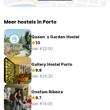
Meer hostels in Porto
Queen´s Garden Hostel
10
Van €22.00
Gallery Hostel Porto
9.8
Van €25.20
Onefam Ribeira
9.7
Van €14.00