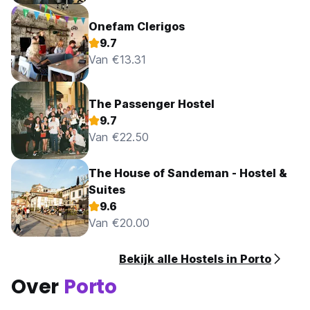
Onefam Clerigos
9.7
Van €13.31
The Passenger Hostel
9.7
Van €22.50
The House of Sandeman - Hostel &
Suites
9.6
Van €20.00
Bekijk alle Hostels in Porto
Over
Porto