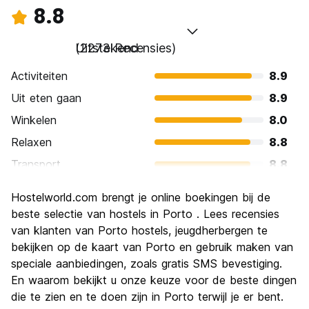
8.8
Uitstekend
(2273 Recensies)
Activiteiten
8.9
Uit eten gaan
8.9
Winkelen
8.0
Relaxen
8.8
Transport
8.8
bezienswaardigheden
9.1
Hostelworld.com brengt je online boekingen bij de
Cultuur
9.1
beste selectie van hostels in Porto . Lees recensies
Uitgaan
van klanten van Porto hostels, jeugdherbergen te
8.2
bekijken op de kaart van Porto en gebruik maken van
Waarde voor uw geld
9.2
speciale aanbiedingen, zoals gratis SMS bevestiging.
En waarom bekijkt u onze keuze voor de beste dingen
die te zien en te doen zijn in Porto terwijl je er bent.