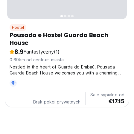
Hostel
Pousada e Hostel Guarda Beach
House
8.9
Fantastyczny
(1)
0.69km od centrum miasta
Nestled in the heart of Guarda do Embaú, Pousada
Guarda Beach House welcomes you with a charming
blend of comfort and natural beauty. With a terrace
boasting panoramic mountain views, an inviting outdoor
swimming pool, and lush gardens, our bed and
Sale sypialne od
breakfast...
€17.15
Brak pokoi prywatnych