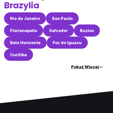
Brazylia
Rio de Janeiro
Sao Paulo
Florianopolis
Salvador
Buzios
Belo Horizonte
Foz do Iguacu
Curitiba
Pokaż Więcej