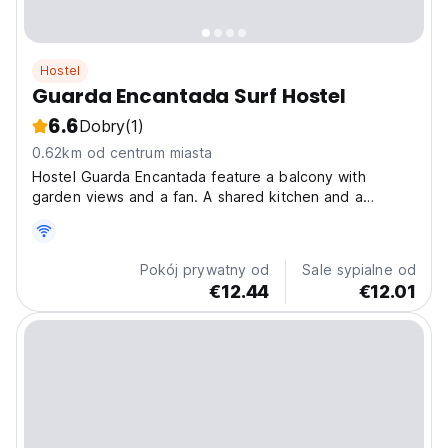
Hostel
Guarda Encantada Surf Hostel
6.6
Dobry
(1)
0.62km od centrum miasta
Hostel Guarda Encantada feature a balcony with
garden views and a fan. A shared kitchen and a
communal TV room are available for guests. The hostel
is located 8.5 km from Naufragados . At Guarda
Encantada Hoste guests will find a garden and
Pokój prywatny od
Sale sypialne od
barbecue facilities....
€12.44
€12.01