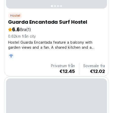
Hostel
Guarda Encantada Surf Hostel
6.6
Bra
(1)
0.62km från city
Hostel Guarda Encantada feature a balcony with
garden views and a fan. A shared kitchen and a
communal TV room are available for guests. The hostel
is located 8.5 km from Naufragados . At Guarda
Encantada Hoste guests will find a garden and
Privatrum från
Sovesale fra
barbecue facilities....
€12.45
€12.02