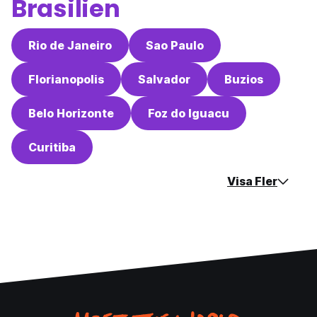
Brasilien
Rio de Janeiro
Sao Paulo
Florianopolis
Salvador
Buzios
Belo Horizonte
Foz do Iguacu
Curitiba
Visa Fler