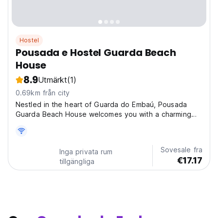
Hostel
Pousada e Hostel Guarda Beach
House
8.9
Utmärkt
(1)
0.69km från city
Nestled in the heart of Guarda do Embaú, Pousada
Guarda Beach House welcomes you with a charming
blend of comfort and natural beauty. With a terrace
boasting panoramic mountain views, an inviting outdoor
swimming pool, and lush gardens, our bed and
Sovesale fra
Inga privata rum
breakfast...
€17.17
tillgängliga