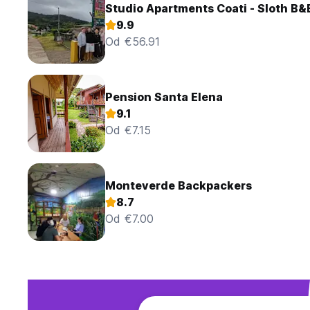
Studio Apartments Coati - Sloth B
9.9
Od €56.91
Pension Santa Elena
9.1
Od €7.15
Monteverde Backpackers
8.7
Od €7.00