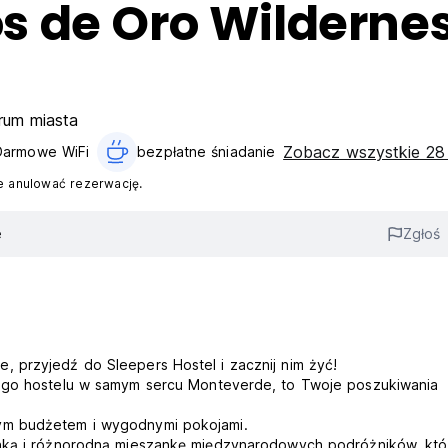
 de Oro Wilderne
rum miasta
Zobacz wszystkie 28
Darmowe WiFi
bezpłatne śniadanie‎
 anulować rezerwację.
e
Zgłoś
 przyjedź do Sleepers Hostel i zacznij nim żyć!
iego hostelu w samym sercu Monteverde, to Twoje poszukiwania
ym budżetem i wygodnymi pokojami.
enką i różnorodną mieszankę międzynarodowych podróżników, któ