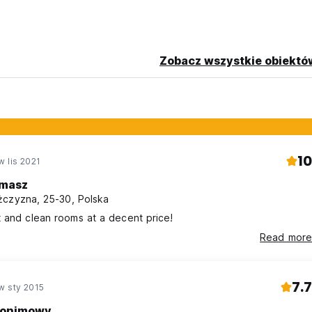
Zobacz wszystkie obiektó
10
 lis 2021
masz
czyzna, 25-30, Polska
 and clean rooms at a decent price!
Read more
7.7
w sty 2015
onimowy