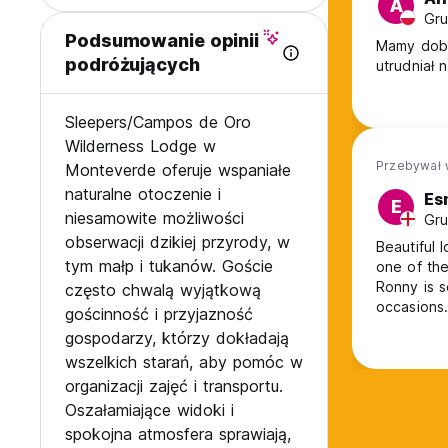
A
Gru
Podsumowanie opinii
Mamy dobr
podróżujących
utrudniał 
Sleepers/Campos de Oro
Wilderness Lodge w
Przebywał 
Monteverde oferuje wspaniałe
naturalne otoczenie i
Es
E
niesamowite możliwości
Gru
obserwacji dzikiej przyrody, w
Beautiful 
tym małp i tukanów. Goście
one of th
Ronny is 
często chwalą wyjątkową
occasions.
gościnność i przyjazność
not a pro
gospodarzy, którzy dokładają
We would d
wszelkich starań, aby pomóc w
unique, n
organizacji zajęć i transportu.
Oszałamiające widoki i
spokojna atmosfera sprawiają,