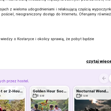
kojach z wieloma udogodnieniami i relaksującą częścią wypoczyn
 pościel, nieograniczony dostęp do Internetu. Oferujemy również
ch wiedzy o Kostaryce i okolicy sprawią, że pobyt będzie
czytaj więce
ch przez hostel.
Sunset or 2-Hour Scenic Ride
Golden Hour Social
Nocturnal Wonders Walk
e
8 sie
8 sie