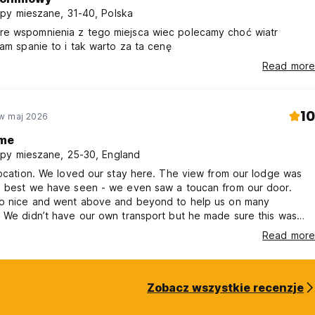
py mieszane, 31-40, Polska
e wspomnienia z tego miejsca wiec polecamy choć wiatr
nam spanie to i tak warto za ta cenę
Read more
10
w maj 2026
me
py mieszane, 25-30, England
location. We loved our stay here. The view from our lodge was
e best we have seen - we even saw a toucan from our door.
so nice and went above and beyond to help us on many
 We didn’t have our own transport but he made sure this was
blem. We had breakfast and dinner here and the food was good.
Read more
efinitely recommend staying here if you’re looking for a more
ature-based experience.
Zobacz wszystkie recenzje