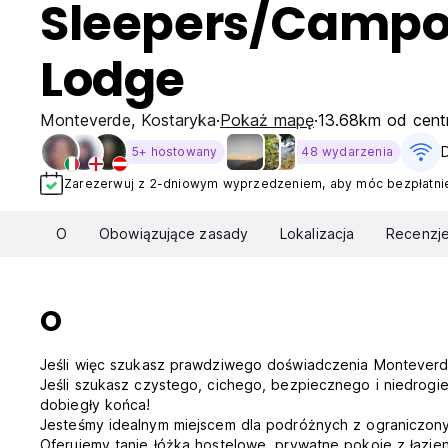
Sleepers/Campos
Lodge
Monteverde
,
Kostaryka
Pokaż mapę
13.68km od cent
5+ hostowany
48 wydarzenia
Zarezerwuj z 2-dniowym wyprzedzeniem, aby móc bezpłatnie
O
Obowiązujące zasady
Lokalizacja
Recenzj
O
Jeśli więc szukasz prawdziwego doświadczenia Monteverde,
Jeśli szukasz czystego, cichego, bezpiecznego i niedrog
dobiegły końca!
Jesteśmy idealnym miejscem dla podróżnych z ograniczon
Oferujemy tanie łóżka hostelowe, prywatne pokoje z łazi