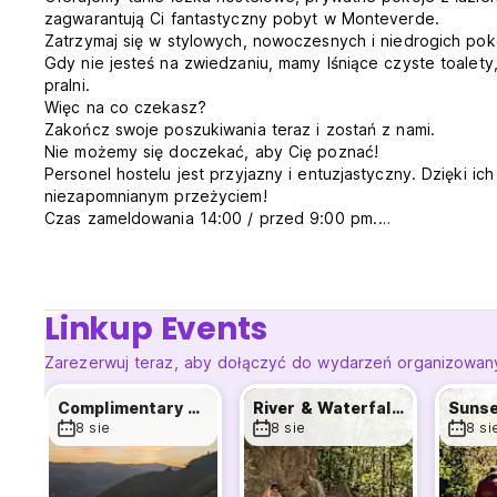
zagwarantują Ci fantastyczny pobyt w Monteverde.
Zatrzymaj się w stylowych, nowoczesnych i niedrogich po
Gdy nie jesteś na zwiedzaniu, mamy lśniące czyste toalety,
pralni.
Więc na co czekasz?
Zakończ swoje poszukiwania teraz i zostań z nami.
Nie możemy się doczekać, aby Cię poznać!
Personel hostelu jest przyjazny i entuzjastyczny. Dzięki i
niezapomnianym przeżyciem!
Czas zameldowania 14:00 / przed 9:00 pm.
Godzina wymeldowania: 10:00 rano.
Śniadanie od 7:00 do 9:00 rano
REZERWACJE GRUPOWE nie są akceptowane
Podatki nie są wliczone 13%
Linkup Events
Dla taniego zakwaterowania z plecakiem w Monteverde.
Ronnie i dzieci. (Auto-translated from original language)
Zarezerwuj teraz, aby dołączyć do wydarzeń organizowany
Complimentary Golden Sunrise Walk
River & Waterfall Hike
8 sie
8 sie
8 si