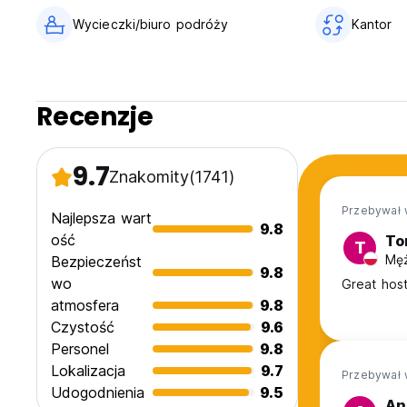
Wycieczki/biuro podróży
Kantor
Recenzje
9.7
Znakomity
(1741)
Przebywał w
Najlepsza wart
9.8
ość
To
T
Męż
Bezpieczeńst
9.8
wo
Great host
atmosfera
9.8
Czystość
9.6
Personel
9.8
Lokalizacja
9.7
Przebywał 
Udogodnienia
9.5
An