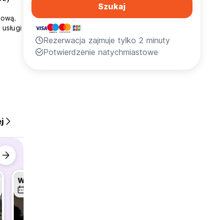
Szukaj
kową.
 usługi
Rezerwacja zajmuje tylko 2 minuty
Potwierdzenie natychmiastowe
j
Wilderness Stargazing:
Complimentary Golden Sunrise Walk
8 sie
9 sie
9 sie