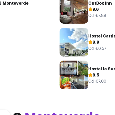
&B Monteverde
OutBox Inn
9.6
Od €7.88
Hostel Cattl
8.9
Od €6.57
Hostel la Su
8.5
Od €7.00