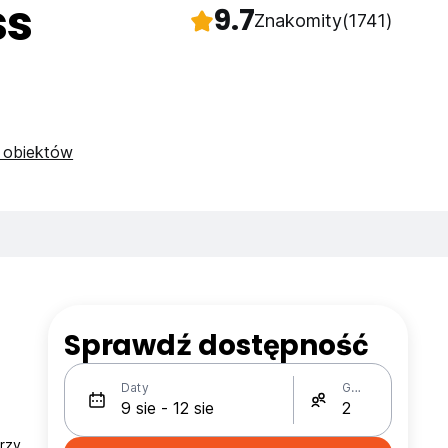
ss
9.7
Znakomity
(1741)
 obiektów
Sprawdź dostępność
Daty
Gości
rzy