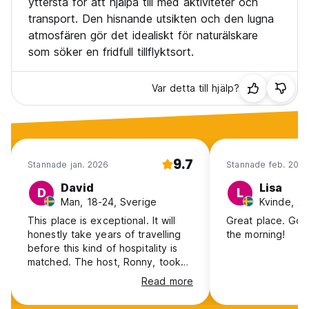
yttersta för att hjälpa till med aktiviteter och
transport. Den hisnande utsikten och den lugna
atmosfären gör det idealiskt för naturälskare
som söker en fridfull tillflyktsort.
Var detta till hjälp?
9.7
Stannade jan. 2026
Stannade feb. 2022
David
Lisa
D
L
Man, 18-24, Sverige
Kvinde, 25
This place is exceptional. It will
Great place. Goo
honestly take years of travelling
the morning!
before this kind of hospitality is
matched. The host, Ronny, took
such good care of us. He drove
Read more
us everywhere for free, lent us his
kitchen and made so good food.