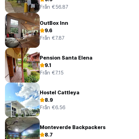
Från €56.87
OutBox Inn
9.6
Från €7.87
Pension Santa Elena
9.1
Från €7.15
Hostel Cattleya
8.9
Från €6.56
Monteverde Backpackers
8.7