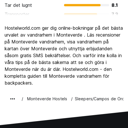
Tar det lugnt
8.1
Transporter
7.3
Sightseeing
8.6
Hostelworld.com ger dig online-bokningar på det bästa
Kultur
6.8
urvalet av vandrarhem i Monteverde . Läs recensioner
Festa
på Monteverde vandrarhem, visa vandrarhem på
5.7
kartan över Monteverde och utnyttja erbjudanden
Värde för pengarna
8.0
såsom gratis SMS bekräftelser. Och varför inte kolla in
våra tips på de bästa sakerna att se och göra i
Monteverde när du är där. Hostelworld.com - den
kompletta guiden till Monteverde vandrarhem för
backpackers.
Monteverde Hostels
Sleepers/Campos de Oro W