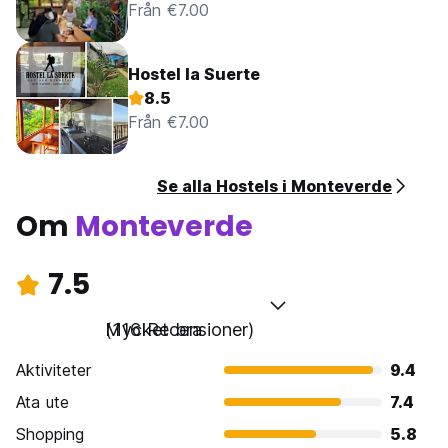
Från €7.00
Hostel la Suerte
8.5
Från €7.00
Se alla Hostels i Monteverde
Om
Monteverde
7.5
Mycket bra
(116 Recensioner)
Aktiviteter
9.4
Ata ute
7.4
Shopping
5.8