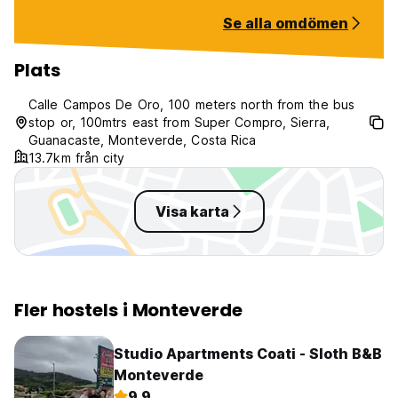
The breakfast is included,
Se alla omdömen
Coffee/Tea always on the house.
Ronny also made booking things
so easy, he fixed everything so
Plats
smoothly and helped us so much.
The view from the cabin is
Calle Campos De Oro, 100 meters north from the bus
unbelievable and there is alot of
stop or, 100mtrs east from Super Compro, Sierra,
Wildlife closeby. I really
Guanacaste, Monteverde, Costa Rica
recommend staying here.
13.7km från city
Visa karta
Fler hostels i Monteverde
Studio Apartments Coati - Sloth B&B
Monteverde
9.9