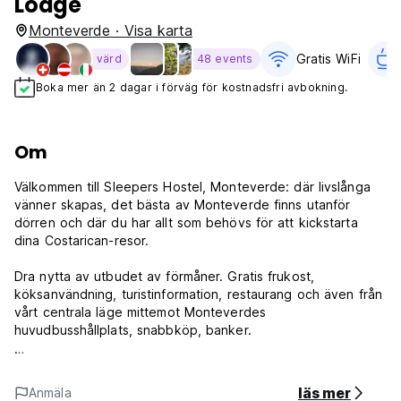
Lodge
Monteverde · Visa karta
Gratis WiFi
värd
48 events
Boka mer än 2 dagar i förväg för kostnadsfri avbokning.
Om
Välkommen till Sleepers Hostel, Monteverde: där livslånga
vänner skapas, det bästa av Monteverde finns utanför
dörren och där du har allt som behövs för att kickstarta
dina Costarican-resor.
Dra nytta av utbudet av förmåner. Gratis frukost,
köksanvändning, turistinformation, restaurang och även från
vårt centrala läge mittemot Monteverdes
huvudbusshållplats, snabbköp, banker.
Välj mellan privata eller delade rum med badkar, som alla
kombinerar prisvärdhet med renlighet. & du hittar en
läs mer
Anmäla