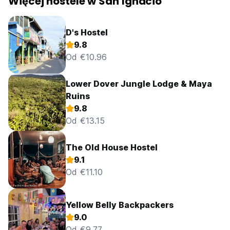
Więcej hostele w San Ignacio
D's Hostel
9.8
Od €10.96
Lower Dover Jungle Lodge & Maya
Ruins
9.8
Od €13.15
The Old House Hostel
9.1
Od €11.10
Yellow Belly Backpackers
9.0
Od €9.77