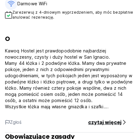
Darmowe WiFi
Zarezerwuj z 4-dniowym wyprzedzeniem, aby móc bezpłatnie
anulować rezerwację.
O
Kawoq Hostel jest prawdopodobnie najbardziej
nowoczesny, czysty i duży hostel w San Ignacio.
Mamy 44 łóżka i 2 podwójne łóżka. Mamy dwa prywatne
pokoje, jeden z nich z odpowiednimi prywatnymi
udogodnieniami, w tych pokojach jeden jest wyposażony w
podwójne łóżko i łóżko piętrowe, a drugi tylko w podwójne
łóżko. Mamy również cztery pokoje wspólne, dwa z nich
mogą pomieścić osiem osób, jeden może pomieścić 14
osób, a ostatni może pomieścić 12 osób.
Wszystkie łóżka mają własne gniazdka i szafki.
Posiadamy również sprzęt do grillowania, bar, ogród i duży
wspólny obszar.
czytaj więcej
Zgłoś
Zasady i warunki korzystania z hostelu Kawoq:
Zasady anulowania rezerwacji: 72 godziny przed
Obowiązujące zasady
przyjazdem.