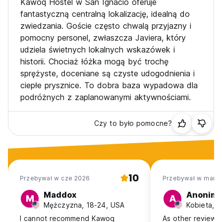
Kawoq Hostel w San Ignacio oferuje
fantastyczną centralną lokalizację, idealną do
zwiedzania. Goście często chwalą przyjazny i
pomocny personel, zwłaszcza Javiera, który
udziela świetnych lokalnych wskazówek i
historii. Chociaż łóżka mogą być trochę
sprężyste, doceniane są czyste udogodnienia i
ciepłe prysznice. To dobra baza wypadowa dla
podróżnych z zaplanowanymi aktywnościami.
Czy to było pomocne?
10
Przebywał w cze 2026
Przebywał w mar 
Maddox
Anonim
M
A
Mężczyzna, 18-24, USA
Kobieta, 
I cannot recommend Kawoq
As other reviews