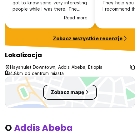
got to know some very interesting
They help you wi
people while I was there. The
I recommend that
architecture of the building is also
pick up and drop 
Read more
really interesting. The one
as ride share app
drawback is that there could be
best in Ethiopia. The bad-
more effort made towards
Sometimes it was
Zobacz wszystkie recenzje
engaging guests and providing
hold of the staff 
them with information or support
the front desk e
when they arrive, particularly by
day. There is a
Lokalizacja
staff working on reception.
you can text but
reply quickly and
Hayahulet Downtown, Addis Abeba, Etiopia
might be a few h
4.8km od centrum miasta
get a response. 
hard to find
Zobacz mapę
O
Addis Abeba