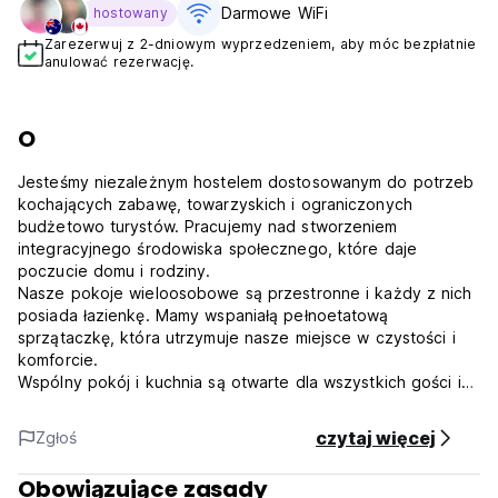
Darmowe WiFi
hostowany
Zarezerwuj z 2-dniowym wyprzedzeniem, aby móc bezpłatnie
anulować rezerwację.
O
Jesteśmy niezależnym hostelem dostosowanym do potrzeb
kochających zabawę, towarzyskich i ograniczonych
budżetowo turystów. Pracujemy nad stworzeniem
integracyjnego środowiska społecznego, które daje
poczucie domu i rodziny.
Nasze pokoje wieloosobowe są przestronne i każdy z nich
posiada łazienkę. Mamy wspaniałą pełnoetatową
sprzątaczkę, która utrzymuje nasze miejsce w czystości i
komforcie.
Wspólny pokój i kuchnia są otwarte dla wszystkich gości i
stanowią wygodne miejsce do interakcji z innymi
podróżnikami.
czytaj więcej
Zgłoś
Dodatkowo na parterze znajduje się bar, w którym można
poznać lokalną kulturę i miło spędzić czas.
Obowiązujące zasady
Jesteśmy dostępni przez cały czas, aby pomóc Ci w