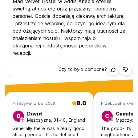
Mad Vervet Hostel w Addis Abebie oferuje
świetną atmosferę oraz przyjazny i pomocny
personel. Goście doceniają ciekawą architekturę
i przestrzenie wspólne, co czyni go idealnym dla
podróżujących solo. Niektórzy mają trudności ze
znalezieniem hostelu i wspominają o
okazjonalnej niedostępności personelu w
recepcji.
Czy to było pomocne?
8.0
Przebywał w kwi 2026
Przebywał w kwi 2
David
Camilo
D
C
Mężczyzna, 31-40, England
Mężczyzna
Generally there was a really good
The good- It’s in 
atmosphere at this hostel and I
neighborhood and