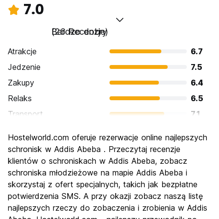
7.0
Bardzo dobry
(26 Recenzje)
Atrakcje
6.7
Jedzenie
7.5
Zakupy
6.4
Relaks
6.5
Transport
7.1
Zwiedzanie
7.0
Hostelworld.com oferuje rezerwacje online najlepszych
Kultura
8.0
schronisk w Addis Abeba . Przeczytaj recenzje
Imprezy
klientów o schroniskach w Addis Abeba, zobacz
6.4
schroniska młodzieżowe na mapie Addis Abeba i
Najlepsza wartość
7.6
skorzystaj z ofert specjalnych, takich jak bezpłatne
potwierdzenia SMS. A przy okazji zobacz naszą listę
najlepszych rzeczy do zobaczenia i zrobienia w Addis