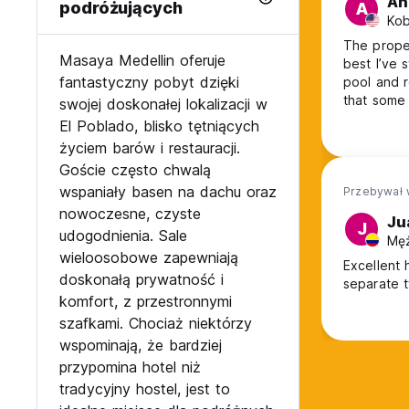
An
podróżujących
A
Kob
The proper
Masaya Medellin oferuje
best I’ve 
fantastyczny pobyt dzięki
pool and 
that some 
swojej doskonałej lokalizacji w
cooking c
El Poblado, blisko tętniących
purchased 
życiem barów i restauracji.
nor Masaya
Goście często chwalą
wspaniały basen na dachu oraz
Przebywał 
nowoczesne, czyste
Ju
J
udogodnienia. Sale
Męż
wieloosobowe zapewniają
Excellent 
doskonałą prywatność i
separate t
komfort, z przestronnymi
szafkami. Chociaż niektórzy
wspominają, że bardziej
przypomina hotel niż
tradycyjny hostel, jest to