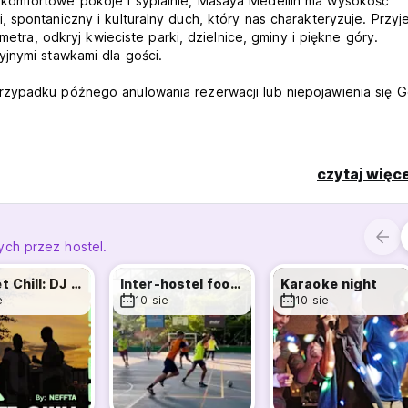
komfortowe pokoje i sypialnie, Masaya Medellin ma wysokość
 spontaniczny i kulturalny duch, który nas charakteryzuje. Przy
metra, odkryj kwieciste parki, dzielnice, gminy i piękne góry.
jnymi stawkami dla gości.
rzypadku późnego anulowania rezerwacji lub niepojawienia się G
ebetową
czytaj więce
liczony zostanie podatek VAT w wysokości 19%)
ch przez hostel.
al language)
Sunset Chill: DJ Set by NEFFTA
Inter-hostel football game
Karaoke night
e
10 sie
10 sie