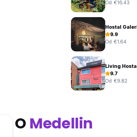
Od €16.43
Hostal Galer
9.9
Od €1.64
Living Hosta
9.7
Od €9.82
O
Medellin