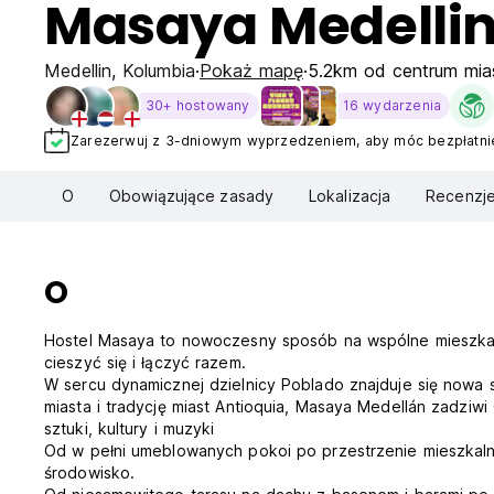
Masaya Medelli
Medellin
,
Kolumbia
Pokaż mapę
5.2km od centrum mia
30+ hostowany
16 wydarzenia
Zarezerwuj z 3-dniowym wyprzedzeniem, aby móc bezpłatnie
O
Obowiązujące zasady
Lokalizacja
Recenzj
O
Hostel Masaya to nowoczesny sposób na wspólne mieszkan
cieszyć się i łączyć razem.
W sercu dynamicznej dzielnicy Poblado znajduje się nowa
miasta i tradycję miast Antioquia, Masaya Medellán zadziwi
sztuki, kultury i muzyki
Od w pełni umeblowanych pokoi po przestrzenie mieszkalne
środowisko.