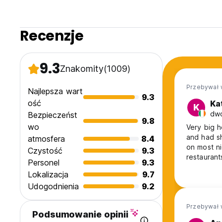
Recenzje
9.3
Znakomity
(1009)
Przebywał 
Najlepsza wart
9.3
ość
Ka
K
dwó
Bezpieczeńst
9.8
wo
Very big h
and had s
atmosfera
8.4
on most ni
Czystość
9.3
restaurant
Personel
9.3
which was
Lokalizacja
9.7
Udogodnienia
9.2
Przebywał 
Podsumowanie opinii