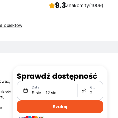
9.3
Znakomity
(1009)
8 obiektów
Sprawdź dostępność
cować,
Daty
Gości
jskość
rtu,
Szukaj
ne