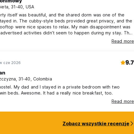
onimowy
ieta, 31-40, USA
ty itself was beautiful, and the shared dorm was one of the
stayed in. The cubby-style beds provided great privacy, and the
rooftop were nice spaces to relax. My main disappointment was
advertised activities didn’t seem to happen during my stay. The
lass never took place, and a bar crawl my roommate and I
Read more
tickets for was canceled without notice. Neither the company
 provided a refund, which was frustrating. Don’t buy in advance
9.7
w cze 2026
an
czyzna, 31-40, Colombia
hostel. My dad and I stayed in a private bedroom with two
win beds. Awesome. It had a really nice breakfast, too.
Read more
Zobacz wszystkie recenzje