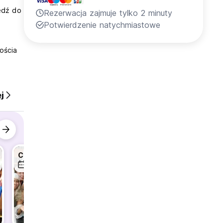
jedź do
Rezerwacja zajmuje tylko 2 minuty
Potwierdzenie natychmiastowe
ościa
j
Cooking class
Dancehall class
11 sie
11 sie
12 sie