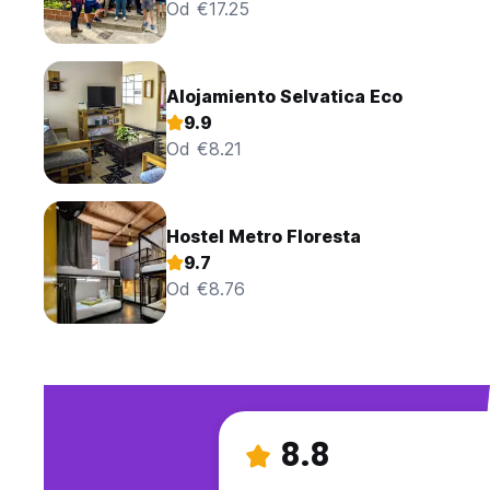
Od €17.25
Alojamiento Selvatica Eco
9.9
Od €8.21
Hostel Metro Floresta
9.7
Od €8.76
8.8