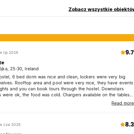
Zobacz wszystkie obiektó
9.7
w lip 2026
te
jka, 25-30, Ireland
ostel, 6 bed dorm was nice and clean, lockers were very big
helves. Rooftop area and pool were very nice, they have events
ghts and you can book tours through the hostel. Downstairs
s were ok, the food was cold. Chargers available on the tables
 handy. Overall great place to stay I would recommend
Read more
8.3
w cze 2026