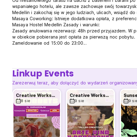
Od niesamowitego tarasu na dachu z basenem i barami po 
wspaniałego hotelu, ale zawsze zachowuje swój towarzyski,
Medellin i zakochaj się w jego ludziach, ulicach, wsiądź do 
Masaya Coworking: Istnieje dodatkowa opłata, z preferency
Masaya Hostel Medellin Zasady i warunki:
Zasady anulowania rezerwacji: 48h przed przyjazdem. W p
w obiekcie pobierana jest opłata za pierwszą noc pobytu.
Zameldowanie od 15:00 do 23:00
Wymeldowanie przed godziną 11:00
Płatność po przyjeździe gotówką, kartą kredytową lub d
Podatki nie są wliczone w cenę (w zależności od wizy do
Śniadanie nie jest wliczone w cenę
Linkup Events
Ogólne:
24-godzinna recepcja.
Zarezerwuj teraz, aby dołączyć do wydarzeń organizowany
Brak godziny policyjnej
Zwierzęta nie są akceptowane (Auto-translated from origin
Creative Workshop: Wine & Flowers
Creative Workshop: Wine & Broken Hearts
8 sie
9 sie
9 si