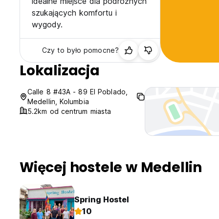
idealne miejsce dla podróżnych
szukających komfortu i
wygody.
Czy to było pomocne?
Lokalizacja
Calle 8 #43A - 89 El Poblado,
Medellin, Kolumbia
5.2km od centrum miasta
Więcej hostele w Medellin
Spring Hostel
10