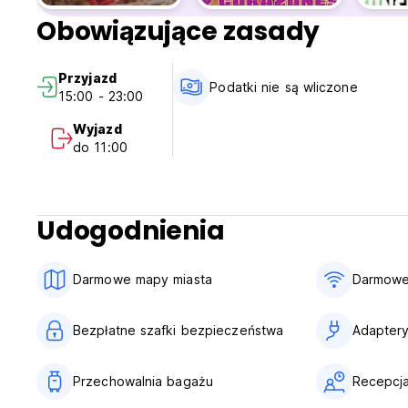
Obowiązujące zasady
Przyjazd
Podatki nie są wliczone
15:00 - 23:00
Wyjazd
do 11:00
Udogodnienia
Darmowe mapy miasta
Darmowe
Bezpłatne szafki bezpieczeństwa
Adapter
Przechowalnia bagażu
Recepcj