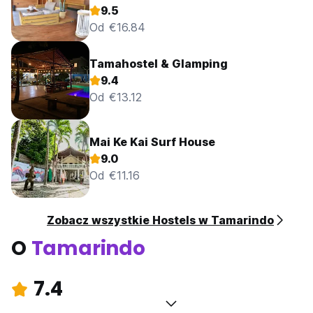
9.5
Od €16.84
Tamahostel & Glamping
9.4
Od €13.12
Mai Ke Kai Surf House
9.0
Od €11.16
Zobacz wszystkie Hostels w Tamarindo
O
Tamarindo
7.4