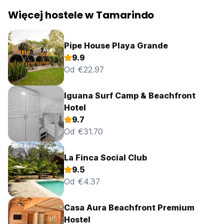
Więcej hostele w Tamarindo
Pipe House Playa Grande
9.9
Od €22.97
Iguana Surf Camp & Beachfront
Hotel
9.7
Od €31.70
La Finca Social Club
9.5
Od €4.37
Casa Aura Beachfront Premium
Hostel