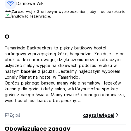
Darmowe WiFi
Zarezerwuj z 3-dniowym wyprzedzeniem, aby móc bezpłatnie
anulować rezerwację.
O
Tamarindo Backpackers to piękny butikowy hostel
surfingowy w przepięknej żółtej hacjendzie. Znajduje się on
obok parku narodowego, dzięki czemu można zobaczyć i
usłyszeć małpy wyjące na drzewach podczas relaksu w
naszym basenie z jacuzzi. Jesteśmy najlepszym wyborem
Lonely Planet na hostel w Tamarindo.
Oprócz pięknego basenu mamy wiele hamaków i leżaków,
kuchnię dla gości i duży salon, w którym można spotkać
gości z całego świata. Mamy również nocnego ochroniarza,
więc hostel jest bardzo bezpieczny.
Mamy własnego prywatnego instruktora surfingu Eliasa,
który oferuje lekcje za znacznie mniej niż w sklepach. Może
czytaj więcej
Zgłoś
on również zorganizować wycieczki na inne plaże, nawet
Witch's Rock i Ollie's Point! Nasz przyjazny dwujęzyczny
Obowiązujące zasady
personel recepcji może polecić i pomóc w rezerwacji