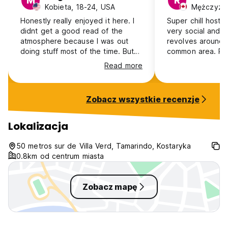
M
R
Kobieta, 18-24, USA
Mężczyzna
Honestly really enjoyed it here. I
Super chill hoste
didnt get a good read of the
very social and t
atmosphere because I was out
revolves around t
doing stuff most of the time. But
common area. Ro
the staff was helpful when
washrooms too. Bu
Read more
needed. the AC at night was
really need if yo
great, bubut the first night it
dididnr kick on for some reason- I
Zobacz wszystkie recenzje
tuink that was an unusual spoof
because they were surprised and
came and fixed it quickly. locks on
Lokalizacja
dorm doors which is nice. pool is
fine, showers are good, I really
50 metros sur de Villa Verd, Tamarindo, Kostaryka
enjoyed the outdoor hammocks.
0.8km od centrum miasta
overall would definitely stah again!
Zobacz mapę