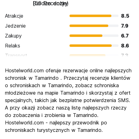
Bardzo dobry
(55 Recenzje)
Atrakcje
8.5
Jedzenie
7.9
Zakupy
6.7
Relaks
8.6
Transport
7.3
Zwiedzanie
6.7
Hostelworld.com oferuje rezerwacje online najlepszych
Kultura
6.2
schronisk w Tamarindo . Przeczytaj recenzje klientów
Imprezy
o schroniskach w Tamarindo, zobacz schroniska
8.0
młodzieżowe na mapie Tamarindo i skorzystaj z ofert
Najlepsza wartość
6.8
specjalnych, takich jak bezpłatne potwierdzenia SMS.
A przy okazji zobacz naszą listę najlepszych rzeczy
do zobaczenia i zrobienia w Tamarindo.
Hostelworld.com - najlepszy przewodnik po
schroniskach turystycznych w Tamarindo.