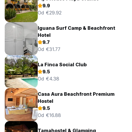
9.9
Od €29.92
Iguana Surf Camp & Beachfront
Hotel
9.7
Od €31.77
La Finca Social Club
9.5
Od €4.38
Casa Aura Beachfront Premium
Hostel
9.5
Od €16.88
Tamahostel & Glamping