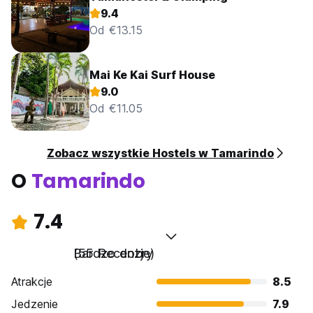
9.4
Od €13.15
Mai Ke Kai Surf House
9.0
Od €11.05
Zobacz wszystkie Hostels w Tamarindo
O
Tamarindo
7.4
Bardzo dobry
(55 Recenzje)
Atrakcje
8.5
Jedzenie
7.9