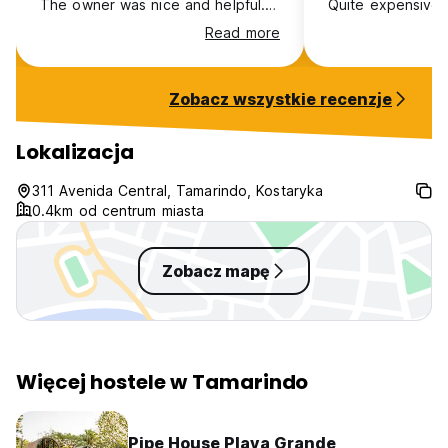
The owner was nice and helpful.
Quite expensive 
Plus the free coffee in the
facilities. Good l
Read more
mornings was delicious! The
locked gate
common spaces had a good vibe,
nice areas to do work or hang
Zobacz wszystkie recenzje
out.
Lokalizacja
311 Avenida Central, Tamarindo, Kostaryka
0.4km od centrum miasta
Zobacz mapę
Więcej hostele w Tamarindo
Pipe House Playa Grande