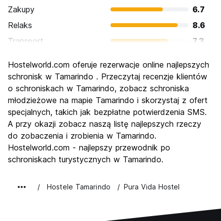
Zakupy
6.7
Relaks
8.6
Transport
7.3
Zwiedzanie
6.7
Hostelworld.com oferuje rezerwacje online najlepszych
Kultura
6.2
schronisk w Tamarindo . Przeczytaj recenzje klientów
Imprezy
o schroniskach w Tamarindo, zobacz schroniska
8.0
młodzieżowe na mapie Tamarindo i skorzystaj z ofert
Najlepsza wartość
6.8
specjalnych, takich jak bezpłatne potwierdzenia SMS.
A przy okazji zobacz naszą listę najlepszych rzeczy
do zobaczenia i zrobienia w Tamarindo.
Hostelworld.com - najlepszy przewodnik po
schroniskach turystycznych w Tamarindo.
Hostele Tamarindo
Pura Vida Hostel