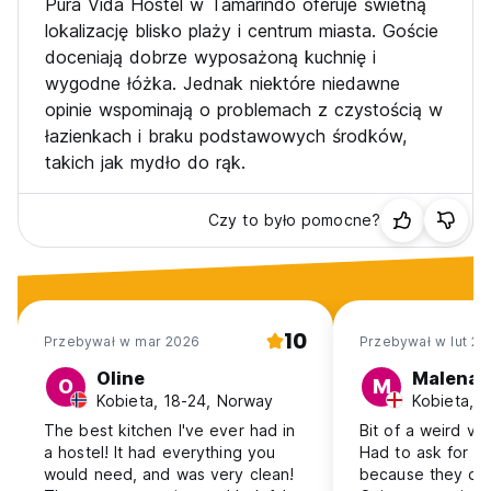
Pura Vida Hostel w Tamarindo oferuje świetną
lokalizację blisko plaży i centrum miasta. Goście
doceniają dobrze wyposażoną kuchnię i
wygodne łóżka. Jednak niektóre niedawne
opinie wspominają o problemach z czystością w
łazienkach i braku podstawowych środków,
takich jak mydło do rąk.
Czy to było pomocne?
10
Przebywał w mar 2026
Przebywał w lut 20
Oline
Malena
O
M
Kobieta, 18-24, Norway
Kobieta, 1
The best kitchen I've ever had in
Bit of a weird vib
a hostel! It had everything you
Had to ask for h
would need, and was very clean!
because they didn