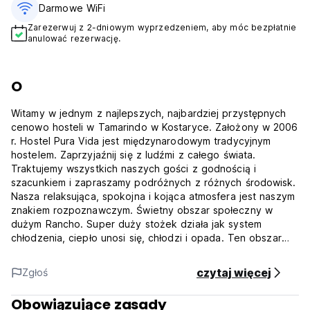
Darmowe WiFi
Zarezerwuj z 2-dniowym wyprzedzeniem, aby móc bezpłatnie
anulować rezerwację.
O
Witamy w jednym z najlepszych, najbardziej przystępnych
cenowo hosteli w Tamarindo w Kostaryce. Założony w 2006
r. Hostel Pura Vida jest międzynarodowym tradycyjnym
hostelem. Zaprzyjaźnij się z ludźmi z całego świata.
Traktujemy wszystkich naszych gości z godnością i
szacunkiem i zapraszamy podróżnych z różnych środowisk.
Nasza relaksująca, spokojna i kojąca atmosfera jest naszym
znakiem rozpoznawczym. Świetny obszar społeczny w
dużym Rancho. Super duży stożek działa jak system
chłodzenia, ciepło unosi się, chłodzi i opada. Ten obszar
jest na pewno fajny. Skupiamy się na komforcie i
bezpieczeństwie naszych gości. Brama do hostelu jest
czytaj więcej
Zgłoś
zamknięta od 22:00 do 7:00 rano. Każdy gość otrzymuje
własny klucz do bramy i może przychodzić i wychodzić w
Obowiązujące zasady
dowolnym momencie. Super czyste pokoje i części wspólne