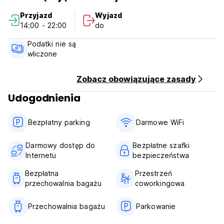
są normą. Niedawno zainstalowaliśmy dużą wspólną łazienkę
Przyjazd
Wyjazd
dla naszych gości. Koniec z czekaniem w akademikach na
14:00 - 22:00
do
swoją kolej. Darmowa kawa rano i nie tylko. Deski
surfingowe do wynajęcia. Nauczyciel surfingu z 20-letnim
Podatki nie są
doświadczeniem. Witamy! Przyjedź jako gość, wyjedź jako
wliczone
przyjaciel! (Auto-translated from original language)
Zobacz obowiązujące zasady
Udogodnienia
Bezpłatny parking
Darmowe WiFi
Darmowy dostęp do
Bezpłatne szafki
Internetu
bezpieczeństwa
Bezpłatna
Przestrzeń
przechowalnia bagażu
coworkingowa
Przechowalnia bagażu
Parkowanie