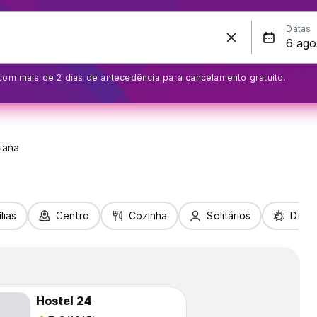
Datas
com mais de 2 dias de antecedência para cancelamento gratuito.
liana
lias
Centro
Cozinha
Solitários
Diver
Hostel 24