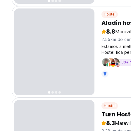
Hostel
Aladin ho
8.8
Maravi
2.55km do cen
Estamos a mel
Hostel fica pe
curta distânc
30+ 
cidade de Vibr
Hostel
Turn Host
8.3
Maravi
0.38km do cen