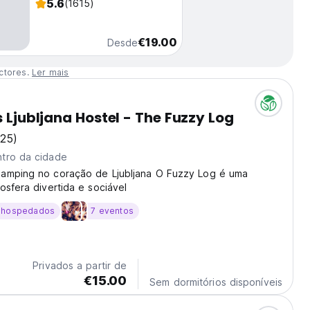
5.6
(1615)
€19.00
Desde
ctores.
Ler mais
s Ljubljana Hostel - The Fuzzy Log
825)
tro da cidade
amping no coração de Ljubljana O Fuzzy Log é uma
osfera divertida e sociável
 hospedados
7 eventos
Privados a partir de
€15.00
Sem dormitórios disponíveis