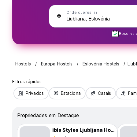
Onde queres ir?
Reserva 
Hostels
Europa Hostels
Eslovénia Hostels
Liub
Filtros rápidos
Privados
Estaciona
Casais
Famí
Propriedades em Destaque
ibis Styles Ljubljana Hostel - The Fuzzy Log