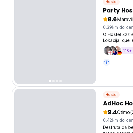
Hostel
Party Hos
8.6
Maravi
0.39km do cen
O Hostel Zzz e
Lokacija, que 
entreteniment
110+
Hostel
AdHoc Ho
9.4
Ótimo
(
0.42km do cen
Desfruta da be