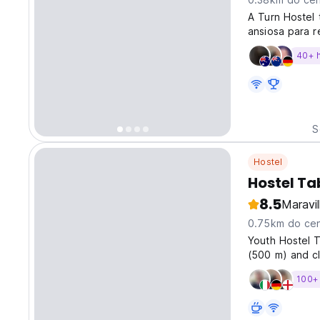
A Turn Hostel 
ansiosa para r
40+ 
S
Hostel
Hostel Ta
8.5
Maravi
0.75km do cen
Youth Hostel T
(500 m) and cl
different type
100+
included). Paym