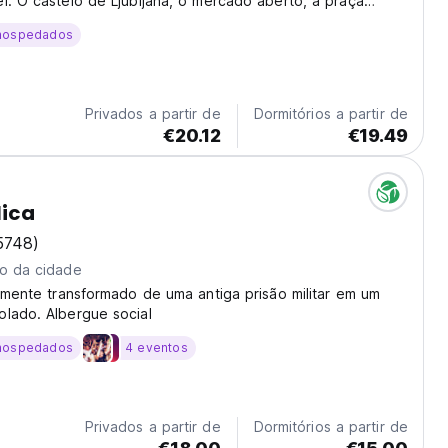
l. O castelo de Ljubljana, o mercado aberto, a praça
itas outras atracções estão apenas a um passo do nosso
hospedados
O AdHoc Hostel oferece-lhe: - Quartos...
Privados a partir de
Dormitórios a partir de
€20.12
€19.49
lica
5748)
ro da cidade
camente transformado de uma antiga prisão militar em um
olado. Albergue social
hospedados
4 eventos
Privados a partir de
Dormitórios a partir de