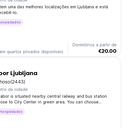
tem uma das melhores localizações em Ljubljana e está
ecebê-lo.
hospedados
Dormitórios a partir de
€20.00
em quartos privados disponíveis
bor Ljubljana
lhoso
(2443)
tro da cidade
abor is situated nearby central railway and bus station
ose to City Center in green area. You can choose
 of rooms for different prices - 20€ to 40€ (Breakfast is
 hospedados
ent upon arrival is possible with cash...