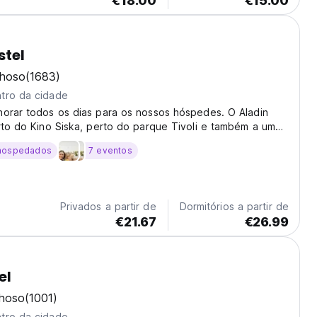
€18.00
€15.00
stel
lhoso
(1683)
tro da cidade
horar todos os dias para os nossos hóspedes. O Aladin
rto do Kino Siska, perto do parque Tivoli e também a uma
ia a pé da estação de comboios/autocarros ou do centro da
hospedados
7 eventos
ant. *É possível fazer check-in...
Privados a partir de
Dormitórios a partir de
€21.67
€26.99
el
lhoso
(1001)
tro da cidade