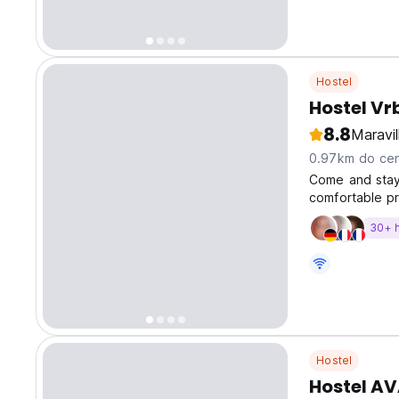
Hostel
Hostel Vr
8.8
Maravi
0.97km do cen
Come and stay 
comfortable pr
30+ 
Hostel
Hostel A