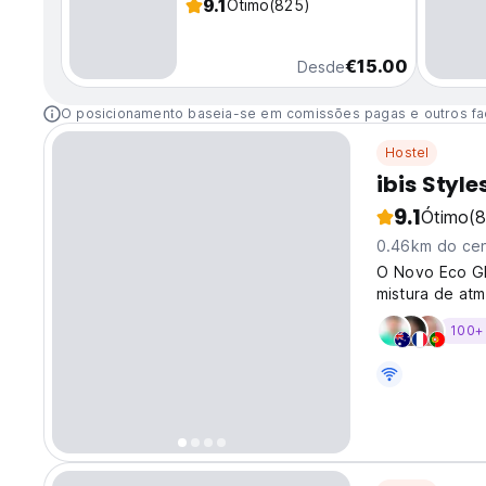
9.1
Ótimo
(825)
€15.00
Desde
O posicionamento baseia-se em comissões pagas e outros fa
Hostel
ibis Style
9.1
Ótimo
(
0.46km do cen
O Novo Eco Gl
mistura de atm
100+