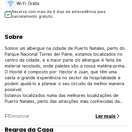
Wi-Fi Grátis
Reserva com mais de 6 dias de antecedência para
cancelamento gratuito.
Sobre
Somos um albergue na cidade de Puerto Natales, perto do
Parque Nacional Torres del Paine, estamos localizados no
centro da cidade, e a maior parte do albergue é feita de
material reciclado, onde paletes são a nossa matéria-prima.
O Hostel é composto por: Hector e Juan, que têm uma
vasta e grande experiência no sector da hospitalidade e
podem ajudá-lo a planear o seu circuito da melhor maneira
possível.
Estamos localizados numa das melhores localizações de
Puerto Natales, perto das atracções mais conhecidas da
nossa cidade, como o Museu Histórico Municipal,
Locomotora Mc Lleland- Plaza Puerto Natales, Monumento
Ler mais
Denunciar
de la Mano, Muelle Viejo, entre outros pontos de referência
e atracções essenciais da nossa cidade.
Regras da Casa
Temos dois estilos de quartos. Por um lado, temos