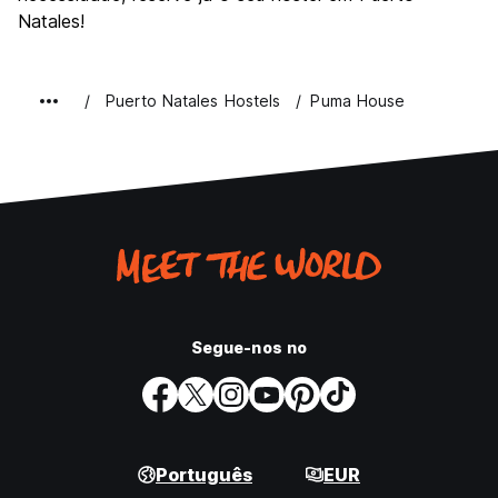
Natales!
Puerto Natales Hostels
Puma House
Segue-nos no
Português
EUR