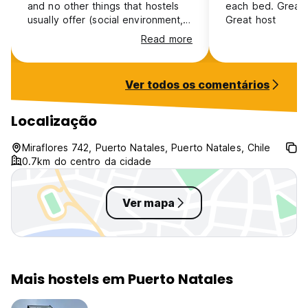
and no other things that hostels
each bed. Great c
usually offer (social environment,
Great host
chill space). Staff is super helpful
Read more
and friendly! Not enough showers
and toilets for the amount of
guests.
Ver todos os comentários
Localização
Miraflores 742, Puerto Natales, Puerto Natales, Chile
0.7km do centro da cidade
Ver mapa
Mais hostels em Puerto Natales