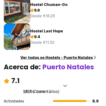
Hostel Chuman-Go
9.6
Desde €16.29
Hostel Last Hope
9.4
Desde €11.50
Ver todos os Hostels - Puerto Natales
Acerca de:
Puerto Natales
7.1
Muito bom
(151 Comentários)
Actividades
8.9