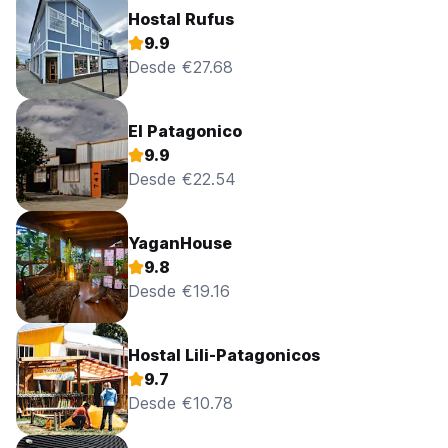
Hostal Rufus
9.9
Desde €27.68
El Patagonico
9.9
Desde €22.54
YaganHouse
9.8
Desde €19.16
Hostal Lili-Patagonicos
9.7
Desde €10.78