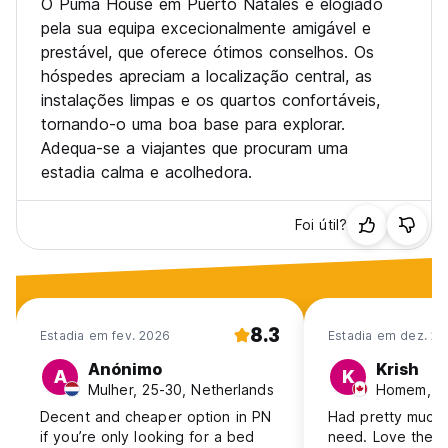
O Puma House em Puerto Natales é elogiado
pela sua equipa excecionalmente amigável e
prestável, que oferece ótimos conselhos. Os
hóspedes apreciam a localização central, as
instalações limpas e os quartos confortáveis,
tornando-o uma boa base para explorar.
Adequa-se a viajantes que procuram uma
estadia calma e acolhedora.
Foi útil?
8.3
Estadia em fev. 2026
Estadia em dez. 20
Anónimo
Krish
A
K
Mulher, 25-30, Netherlands
Homem, 18
Decent and cheaper option in PN
Had pretty much 
if you’re only looking for a bed
need. Love the o