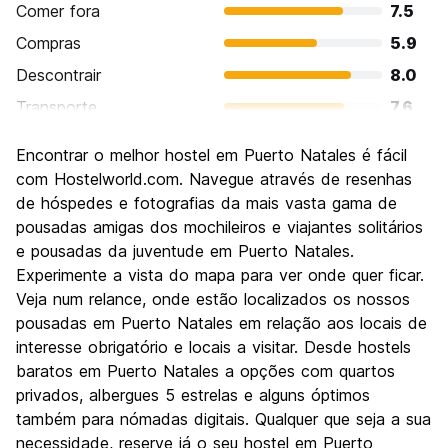
Comer fora
7.5
Compras
5.9
Descontrair
8.0
Transporte
7.6
Visitas turísticas
7.5
Encontrar o melhor hostel em Puerto Natales é fácil
Cultura
6.0
com Hostelworld.com. Navegue através de resenhas
Festas / vida noturna
de hóspedes e fotografias da mais vasta gama de
5.5
pousadas amigas dos mochileiros e viajantes solitários
Custo-beneficio
7.2
e pousadas da juventude em Puerto Natales.
Experimente a vista do mapa para ver onde quer ficar.
Veja num relance, onde estão localizados os nossos
pousadas em Puerto Natales em relação aos locais de
interesse obrigatório e locais a visitar. Desde hostels
baratos em Puerto Natales a opções com quartos
privados, albergues 5 estrelas e alguns óptimos
também para nómadas digitais. Qualquer que seja a sua
necessidade, reserve já o seu hostel em Puerto