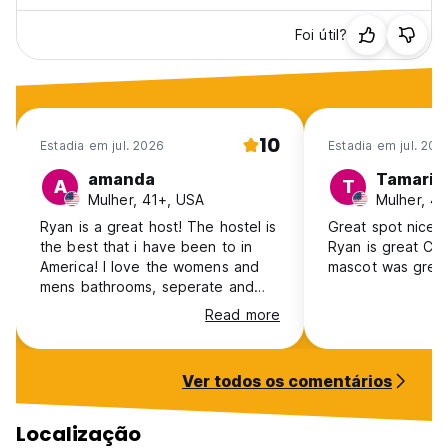
Foi útil?
10
Estadia em jul. 2026
Estadia em jul. 202
amanda
Tamaria
A
T
Mulher, 41+, USA
Mulher, 4
Ryan is a great host! The hostel is
Great spot nice 
the best that i have been to in
Ryan is great Chloe the friendly
America! I love the womens and
mascot was great
mens bathrooms, seperate and
extremely roomie and clean! Clean
Read more
hardwood floors! The beds are
wooden bunks with clean curtains
and the doors All have code locks
Ver todos os comentários
to enter! The kitchen was fully
stocked and offerex a variety of
breakfast foods provided by the
Localização
hostel, the kitchen is extremely