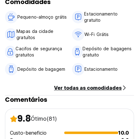
Comodidades
A pessoa que faz a reserva deverá estar presente no
momento do check-in
Estacionamento
Cada hóspede deve ter um cartão de crédito registrado
Pequeno-almoço grátis
gratuito
Idade mínima de 18 anos
Não são permitidos animais de estimação externos,
Mapas da cidade
desculpe! Nós também os amamos, mas nem todo mundo
Wi-Fi Grátis
gratuítos
gosta, e alguns têm alergias. Há uma cadela doméstica,
Chloe, que ficará fora dos quartos de hóspedes. (Auto-
Cacifos de segurança
Depósito de bagagens
translated from original language)
gratuitos
gratuito
Depósito de bagagem
Estacionamento
Ver todas as comodidades
Comentários
9.8
Ótimo
(81)
Custo-beneficio
10.0