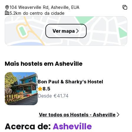
clean with up to date
104 Weaverville Rd, Asheville, EUA
appliances...i will definately be
5.2km do centro da cidade
back!
Ver mapa
Mais hostels em Asheville
Bon Paul & Sharky's Hostel
8.5
Desde €41.74
Ver todos os Hostels - Asheville
Acerca de:
Asheville