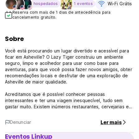
Wi-Fi Grátis
hospedados
1 eventos
Reserva com mais de 1 dias de antecedência para
cancelamento gratuito.
Sobre
Você está procurando um lugar divertido e acessível para
ficar em Asheville? O Lazy Tiger construiu um ambiente
seguro, limpo e acolhedor para usar como base para
aventuras, para que você possa fazer novos amigos, obter
recomendações locais e desfrutar de uma exploração de
Asheville de maior qualidade.
Acreditamos que é possível conhecer pessoas
interessantes e ter uma viagem inesquecível, tudo sem
gastar muito. Existem inúmeros restaurantes, cervejarias e
caminhadas aqui em Asheville, e é por isso que temos uma
equipe experiente cujo único objetivo é atendê-lo e ajudá-
Ler mais
Denunciar
lo a aproveitar ao máximo sua estadia. Até elaboramos
guias para caminhadas, mountain bike, comida, bebida e
Eventos Linkup
experiências locais feitos sob medida para o viajante de