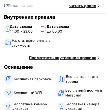
Бесплатное экскурсионное бюро.
читать далее
Пожаловаться
Бесплатная камера хранения багажа
Внутренние правила
Наш хостел, недавно отремонтированный в характерном
местном стиле Хуэйчжоу, станет вашим идеальным
Дата въезда
Дата выезда
выбором для бюджетного проживания, не жертвуя
14:00 - 23:00
до 00:00
отличными впечатлениями и комфортом.
Налоги, включенные в
Если вы хотите отменить бронирование, вам необходимо
стоимость
сообщить нам об этом заранее. Спасибо. (Auto-translated
from original language)
Посмотреть внутренние правила
Оснащение
Бесплатные карты
Бесплатная парковка
города
Бесплатный доступ в
Бесплатный WiFi
Интернет
Бесплатные камеры
Бесплатная камера
хранения
хранения