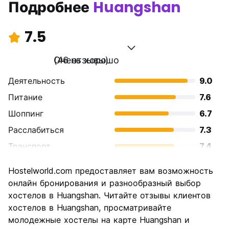
Подробнее
Huangshan
7.5
Очень хорошо
(46 отзывы)
Деятельность
9.0
Питание
7.6
Шоппинг
6.7
Расслабиться
7.3
Транспорт
7.4
Осмотр
8.7
Hostelworld.com предоставляет вам возможность
достопримечательностей
онлайн бронирования и разнообразный выбор
Культура
7.8
хостелов в Huangshan. Читайте отзывы клиентов
Ночная жизнь
хостелов в Huangshan, просматривайте
5.7
молодежные хостелы на карте Huangshan и
Соотношение цены и