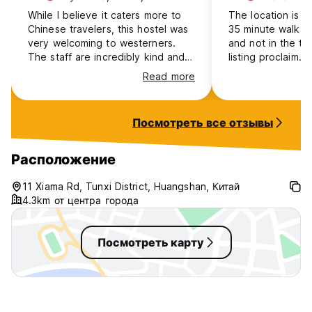
While I believe it caters more to
The location is w
Chinese travelers, this hostel was
35 minute walk f
very welcoming to westerners.
and not in the thi
The staff are incredibly kind and
listing proclaim. 
helpful, and it was a pleasure
trip.com, they ha
Read more
getting to chat with them. They
location listed. 
helped me figure out my route for
make up your own
Huangshan and gave
pet peeve of min
Посмотреть все отзывы
recommendations for the
also one of the 
surrounding area. Unfortunately,
uncomfortable pla
the “no smoking” policy isn’t
the last three mon
Расположение
enforced at all (typical for China),
of plywood cover
but when I entered my dorm to
pad. It’s a very 
11 Xiama Rd, Tunxi District, Huangshan, Китай
find ash trays and cigarettes all
though?
4.3km от центра города
over the floor, the staff were
quick to find me another room.
Посмотреть карту