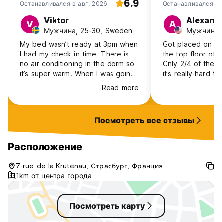
6.9
Останавливался в авг. 2026
Останавливался в
2026
Viktor
Alexand
V
A
Мужчина, 25-30, Sweden
Мужчина, 
My bed wasn’t ready at 3pm when
Got placed on th
I had my check in time. There is
the top floor of a
no air conditioning in the dorm so
Only 2/4 of the 
it’s super warm. When I was going
it's really hard t
to the toilet in the morning, the
circulation unles
Read more
cleaning staff said that I had to
leave your door
wait. The hostel is alright except
Bathrooms have p
from no ac but the staff is not
from the showers
Посмотреть все отзывы
very friendly and welcoming.
showers worked.
too small for my 
had to unpack ev
Расположение
sure if it was ran
girls were on th
7 rue de la Krutenau, Страсбург, Франция
dudes were on the to
1km от центра города
if you don't kno
work. A 6 is aver
Посмотреть карту