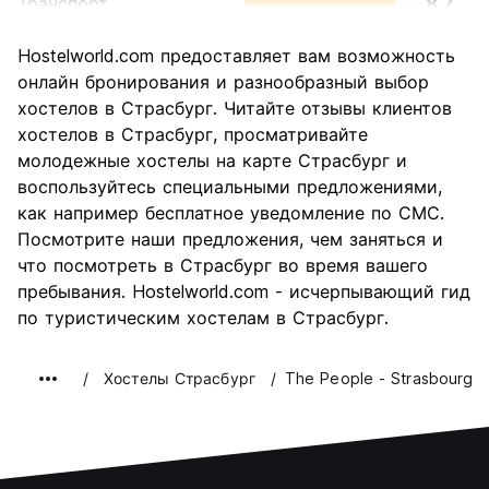
Транспорт
8.7
Осмотр
8.8
Hostelworld.com предоставляет вам возможность
достопримечательностей
онлайн бронирования и разнообразный выбор
Культура
8.9
хостелов в Страсбург. Читайте отзывы клиентов
Ночная жизнь
хостелов в Страсбург, просматривайте
6.9
молодежные хостелы на карте Страсбург и
Соотношение цены и
7.5
воспользуйтесь специальными предложениями,
качества
как например бесплатное уведомление по СМС.
Посмотрите наши предложения, чем заняться и
что посмотреть в Страсбург во время вашего
пребывания. Hostelworld.com - исчерпывающий гид
по туристическим хостелам в Страсбург.
Хостелы Страсбург
The People - Strasbourg