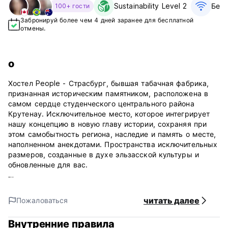
Sustainability Level 2
Бесп
100+ гости
Забронируй более чем 4 дней заранее для бесплатной
отмены.
о
Хостел People - Страсбург, бывшая табачная фабрика,
признанная историческим памятником, расположена в
самом сердце студенческого центрального района
Крутенау. Исключительное место, которое интегрирует
нашу концепцию в новую главу истории, сохраняя при
этом самобытность региона, наследие и память о месте,
наполненном анекдотами. Пространства исключительных
размеров, созданные в духе эльзасской культуры и
обновленные для вас.
Расположен в Страсбурге, в 500 м от Страсбургского
собора. Отель находится недалеко от нескольких
читать далее
Пожаловаться
известных достопримечательностей, примерно в 500 м
от Исторического музея Страсбурга и примерно в 600 м
Внутренние правила
от церкви Святого Павла. Рождественский рынок