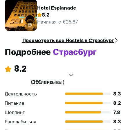
Hotel Esplanade
8.2
Начиная с €25.67
Просмотреть все Hostels в Страсбург
Подробнее
Страсбург
8.2
Отлично
(169 отзывы)
Деятельность
8.3
Питание
8.2
Шоппинг
7.8
Расслабиться
8.3