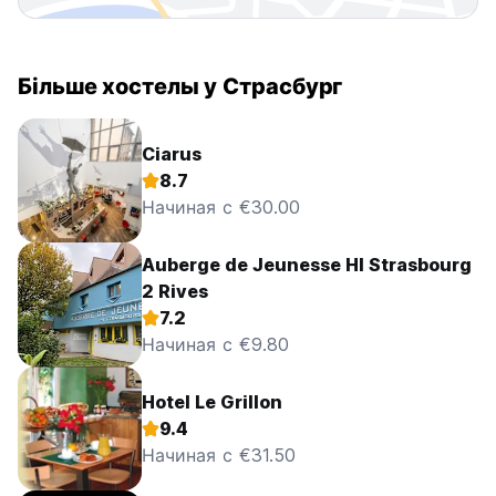
Більше хостелы у Страсбург
Ciarus
8.7
Начиная с €30.00
Auberge de Jeunesse HI Strasbourg
2 Rives
7.2
Начиная с €9.80
Hotel Le Grillon
9.4
Начиная с €31.50