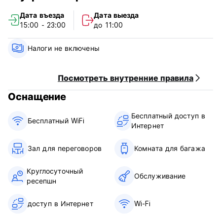
Страсбурга и Ботанический сад Страсбургского
Дата въезда
Дата выезда
университета находятся в 700 м от хостела.
15:00 - 23:00
до 11:00
К услугам гостей бар, общий лаундж и бесплатный Wi-Fi.
(Auto-translated from original language)
Налоги не включены
Посмотреть внутренние правила
Оснащение
Бесплатный доступ в
Бесплатный WiFi
Интернет
Зал для переговоров
Комната для багажа
Круглосуточный
Обслуживание
ресепшн
доступ в Интернет
Wi-Fi