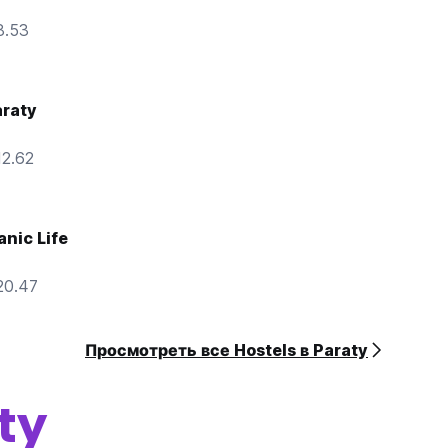
8.53
araty
2.62
anic Life
20.47
Просмотреть все Hostels в Paraty
ty