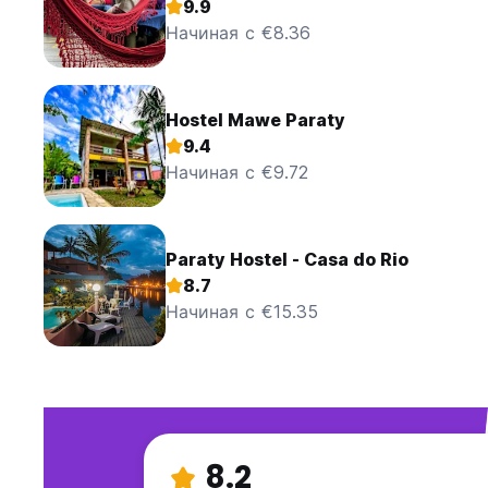
9.9
Начиная с €8.36
Hostel Mawe Paraty
9.4
Начиная с €9.72
Paraty Hostel - Casa do Rio
8.7
Начиная с €15.35
8.2