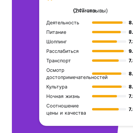
Отлично
(247 отзывы)
Деятельность
8
Питание
8
Шоппинг
7
Расслабиться
9
Транспорт
7
Осмотр
8
достопримечательностей
Культура
8
Ночная жизнь
7
Соотношение
7
цены и качества