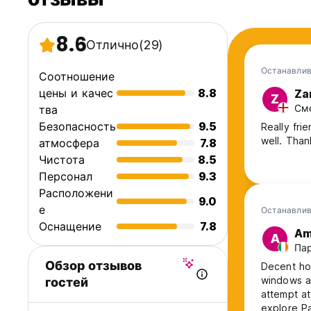
8.6
Отлично
(29)
Останавлив
Соотношение
цены и качес
8.8
Za
Z
Сме
тва
Безопасность
9.5
Really fri
well. Than
атмосфера
7.8
Чистота
8.5
Персонал
9.3
Расположени
9.0
е
Останавлив
Оснащение
7.8
Am
A
Пар
Обзор отзывов
Decent hos
windows an
гостей
attempt at
explore P