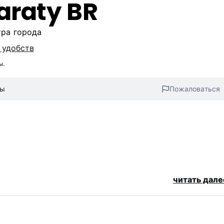
araty BR
тра города
 удобств
ы.
вы
Пожаловаться
читать дале