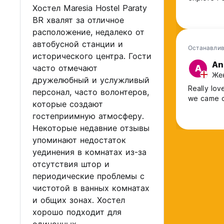
Хостел Maresia Hostel Paraty
BR хвалят за отличное
расположение, недалеко от
автобусной станции и
Останавлив
исторического центра. Гости
An
часто отмечают
A
Жен
дружелюбный и услужливый
Really lov
персонал, часто волонтеров,
we came d
которые создают
гостеприимную атмосферу.
Некоторые недавние отзывы
упоминают недостаток
уединения в комнатах из-за
отсутствия штор и
периодические проблемы с
чистотой в ванных комнатах
и общих зонах. Хостел
хорошо подходит для