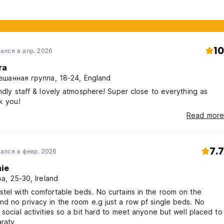
10
ался в апр. 2026
ra
шанная группа, 18-24, England
endly staff & lovely atmosphere! Super close to everything as
k you!
Read more
7.7
ался в февр. 2026
ie
а, 25-30, Ireland
tel with comfortable beds. No curtains in the room on the
d no privacy in the room e.g just a row pf single beds. No
 social activities so a bit hard to meet anyone but well placed to
araty