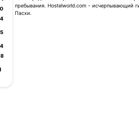
пребывания. Hostelworld.com - исчерпывающий 
.0
Пасхи.
.4
.5
.4
.8
1