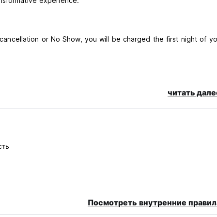
nsformative experience.
e cancellation or No Show, you will be charged the first night of y
читать дале
сть
 or rooms.
Посмотреть внутренние правил