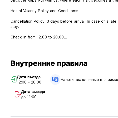
Discover Rapa Nui with us, where each visit becomes a tra
Hostal Vaianny Policy and Conditions:
Cancellation Policy: 3 days before arrival. In case of a lat
stay.
Check in from 12.00 to 20.00
Check out before 11.00
Payment upon arrival by cash, credit and debit card
Taxes included
Внутренние правила
Breakfast not included
General:
Дата въезда
Reception is open from 10:00 to 21:00.
Налоги, включенные в стоимо
12:00 - 20:00
A 5% surcharge applies for card payments.
Pets are welcome with prior coordination.
Дата выезда
A compensation policy is in place for damages to facilities
до 11:00