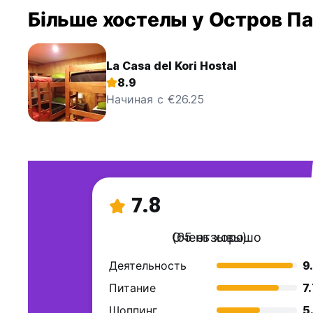
Більше хостелы у Остров П
La Casa del Kori Hostal
8.9
Начиная с €26.25
7.8
Очень хорошо
(65 отзывы)
Деятельность
9
Питание
7
Шоппинг
5