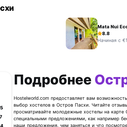
асхи
Mata Nui Ec
8.8
Начиная с €1
Подробнее
Остр
Hostelworld.com предоставляет вам возможност
выбор хостелов в Остров Пасхи. Читайте отзыв
.5
просматривайте молодежные хостелы на карте 
.7
специальными предложениями, как например бе
наши предложения, чем заняться и что посмотр
.4