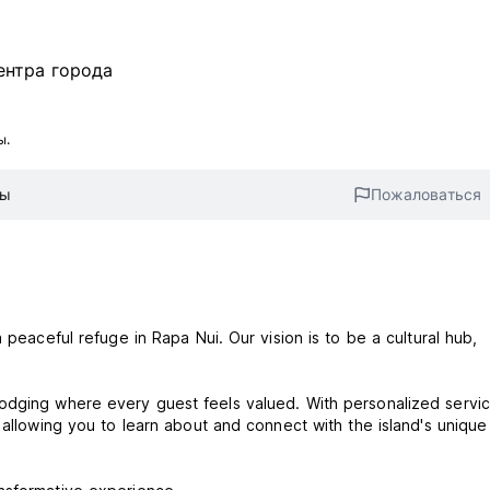
центра города
ы.
вы
Пожаловаться
 peaceful refuge in Rapa Nui. Our vision is to be a cultural hub,
lodging where every guest feels valued. With personalized servi
 allowing you to learn about and connect with the island's unique