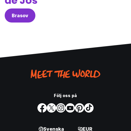
de Jos
Brasov
Följ oss på
Svenska
EUR