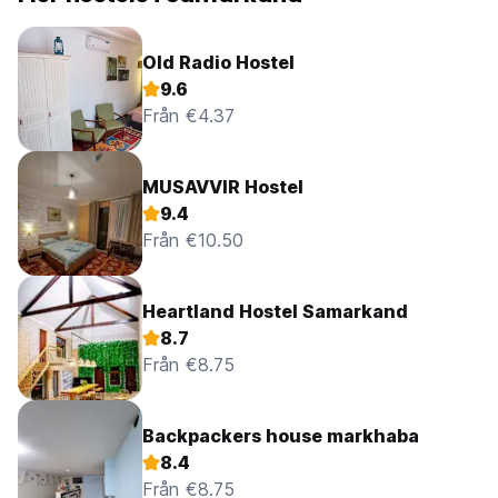
Old Radio Hostel
9.6
Från €4.37
MUSAVVIR Hostel
9.4
Från €10.50
Heartland Hostel Samarkand
8.7
Från €8.75
Backpackers house markhaba
8.4
Från €8.75