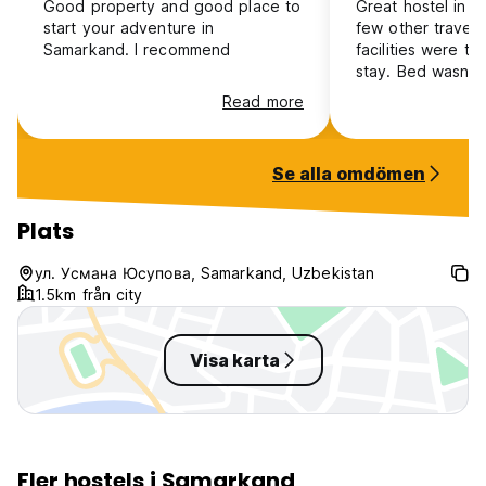
Good property and good place to
Great hostel in 
start your adventure in
few other travell
Samarkand. I recommend
facilities were ti
stay. Bed wasn’t 
very hard, but ot
Read more
great
Se alla omdömen
Plats
ул. Усмана Юсупова, Samarkand, Uzbekistan
1.5km från city
Visa karta
Fler hostels i Samarkand