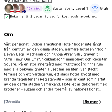
Samarkand · Visa karta
Sustainability Level 1
Gratis 
10+ värd
Boka mer än 2 dagar i förväg för kostnadsfri avbokning.
Om
Vårt pensionat "Colibri Traditional Hotel" ligger inte långt
från centrum av den gamla staden, närmare hotellen "Nodir
Devan Begi" Madrasah och "Khoja Ahrar Vali", graven till
"Amir Timur Gur Emir", "Rukhabad" ” mausoleet och Registan
Square. På en stor innergård med fruktträdgård finns rum
med alla bekvämligheter. Huset har en liten ivan (täckt
terrass) och ett vardagsrum, ett slags hotell byggt med
brända tegelstenar i Registan-stil – som är känt som hjärtat
av den gamla staden Samarkand. Hotellet är dekorerat med
broderier - suzani och andra föremål av nationell konst.
Efter att ha besökt stadens historiska monument kan du
kasta dig in i trädgårdens behagliga svalka och i skuggan
läs mer
Anmäla
av fruktträd - körsbär, persimon, äppelträd, aprikoser,
vindruvor, etc. - njuta av en kopp aromatiskt te. Under de