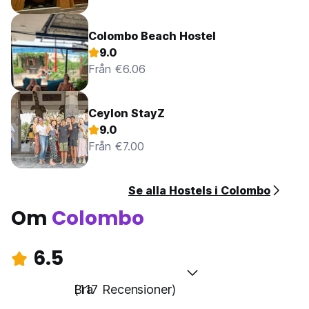
Colombo Beach Hostel
9.0
Från €6.06
Ceylon StayZ
9.0
Från €7.00
Se alla Hostels i Colombo
Om
Colombo
6.5
Bra
(117 Recensioner)