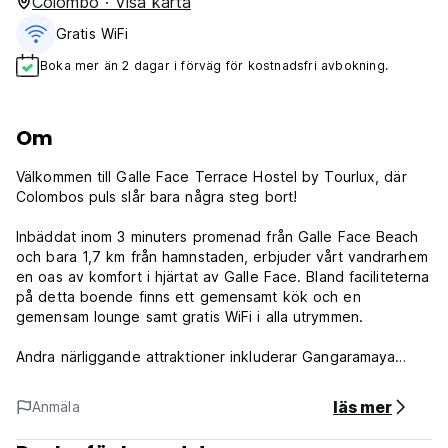
Colombo · Visa karta
Gratis WiFi
Boka mer än 2 dagar i förväg för kostnadsfri avbokning.
Om
Välkommen till Galle Face Terrace Hostel by Tourlux, där
Colombos puls slår bara några steg bort!
Inbäddat inom 3 minuters promenad från Galle Face Beach
och bara 1,7 km från hamnstaden, erbjuder vårt vandrarhem
en oas av komfort i hjärtat av Galle Face. Bland faciliteterna
på detta boende finns ett gemensamt kök och en
gemensam lounge samt gratis WiFi i alla utrymmen.
Andra närliggande attraktioner inkluderar Gangaramaya
Buddhist Temple, Colombo City Centre Shopping Mall och
One Galle Face Shopping Mall, alla inom räckhåll.
läs mer
Anmäla
Allmänna Villkor: