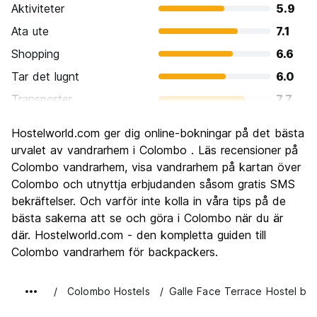
Aktiviteter
5.9
Ata ute
7.1
Shopping
6.6
Tar det lugnt
6.0
Transporter
7.7
Sightseeing
6.2
Hostelworld.com ger dig online-bokningar på det bästa
Kultur
6.8
urvalet av vandrarhem i Colombo . Läs recensioner på
Festa
Colombo vandrarhem, visa vandrarhem på kartan över
5.7
Colombo och utnyttja erbjudanden såsom gratis SMS
Värde för pengarna
6.9
bekräftelser. Och varför inte kolla in våra tips på de
bästa sakerna att se och göra i Colombo när du är
där. Hostelworld.com - den kompletta guiden till
Colombo vandrarhem för backpackers.
Colombo Hostels
Galle Face Terrace Hostel by 