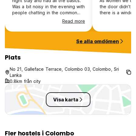
night stay and had all the basics.
As women we didn
Was a bit noisy in the evening with
the door didn’t c
people chatting in the common
there is a windo
areas after the quiet period.
men’s and women
Read more
you can always hea
shower in the ro
to go downstairs 
Se alla omdömen
Plats
No 21, Galleface Terrace, Colombo 03, Colombo, Sri
Lanka
0.8km från city
Visa karta
Fler hostels i Colombo