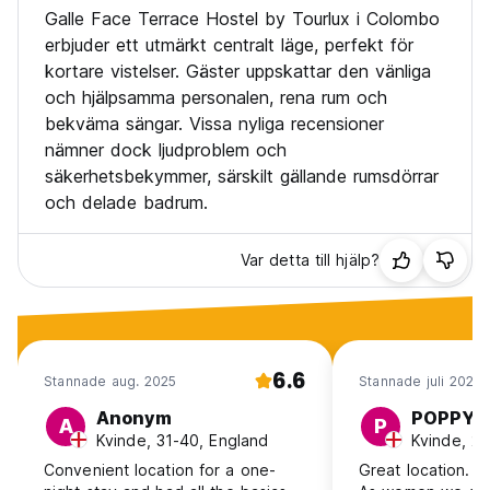
Galle Face Terrace Hostel by Tourlux i Colombo
erbjuder ett utmärkt centralt läge, perfekt för
kortare vistelser. Gäster uppskattar den vänliga
och hjälpsamma personalen, rena rum och
bekväma sängar. Vissa nyliga recensioner
nämner dock ljudproblem och
säkerhetsbekymmer, särskilt gällande rumsdörrar
och delade badrum.
Var detta till hjälp?
6.6
Stannade aug. 2025
Stannade juli 2025
Anonym
POPPY
A
P
Kvinde, 31-40, England
Kvinde, 25
Convenient location for a one-
Great location. F