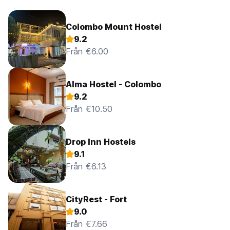
Colombo Mount Hostel
9.2
Från €6.00
Alma Hostel - Colombo
9.2
Från €10.50
Drop Inn Hostels
9.1
Från €6.13
CityRest - Fort
9.0
Från €7.66