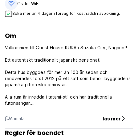
Gratis WiFi
Boka mer än 4 dagar i förväg för kostnadsfri avbokning.
Om
Välkommen till Guest House KURA i Suzaka City, Nagano!!
Ett autentiskt traditionellt japanskt pensionat!
Detta hus byggdes för mer än 100 år sedan och
renoverades först 2012 på ett sätt som behöll byggnadens
japanska pittoreska atmosfär.
Alla rum är inredda i tatami-stil och har traditionella
futonsängar.
När du bor i ett av våra bekväma och mysiga rum kommer
man i kontakt med traditionell japansk livsstil.
läs mer
Anmäla
Pensionatets inredningselement, såsom hyllor, trappor,
Regler för boendet
skjutdörrar och inredning, hålls i sitt ursprungliga skick för