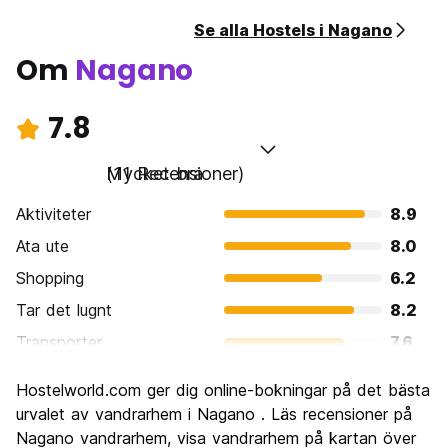
Se alla Hostels i Nagano
Om
Nagano
7.8
Mycket bra
(11 Recensioner)
Aktiviteter
8.9
Ata ute
8.0
Shopping
6.2
Tar det lugnt
8.2
Transporter
7.6
Sightseeing
8.7
Hostelworld.com ger dig online-bokningar på det bästa
Kultur
8.9
urvalet av vandrarhem i Nagano . Läs recensioner på
Festa
Nagano vandrarhem, visa vandrarhem på kartan över
5.5