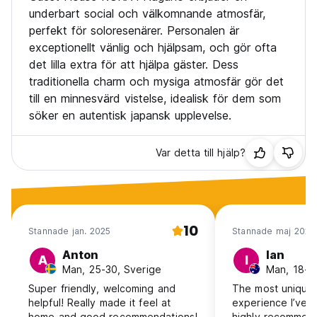
Finns även kaffe, espresso, ingefärste med mera.
underbart social och välkomnande atmosfär,
perfekt för soloresenärer. Personalen är
-Rum-
exceptionellt vänlig och hjälpsam, och gör ofta
Vi har 3 typer av rum, privata rum, sovsalar för män och
det lilla extra för att hjälpa gäster. Dess
sovsalar för kvinnor.
Alla rum är japanska tatamirum med en intim atmosfär.
traditionella charm och mysiga atmosfär gör det
till en minnesvärd vistelse, idealisk för dem som
Privat rum (2 personer)
söker en autentisk japansk upplevelse.
Sovsal för män (max 5 personer)
Sovsal för kvinnor (max 4 personer)
Var detta till hjälp?
-Information-
+ Incheckning 16:00 till 22:00
+ Utcheckning 8:00 till 11:00
Om du vill lämna ditt bagage före incheckning, vänligen
10
Stannade jan. 2025
Stannade maj 2026
meddela oss i förväg.
+ Inget utegångsförbud
Anton
Ian
A
I
+ Vi accepterar kreditkort.
Man, 25-30, Sverige
Man, 18-24
Betalning förväntas vid ankomst.
Super friendly, welcoming and
The most unique 
+ Alla rum är rökfria
helpful! Really made it feel at
experience I’ve e
home and good recommendations!
highly recommend