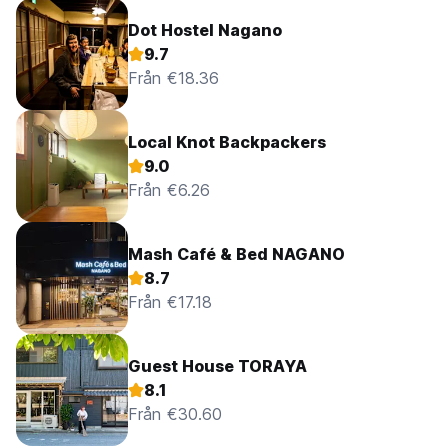
Dot Hostel Nagano
9.7
Från €18.36
Local Knot Backpackers
9.0
Från €6.26
Mash Café & Bed NAGANO
8.7
Från €17.18
Guest House TORAYA
8.1
Från €30.60