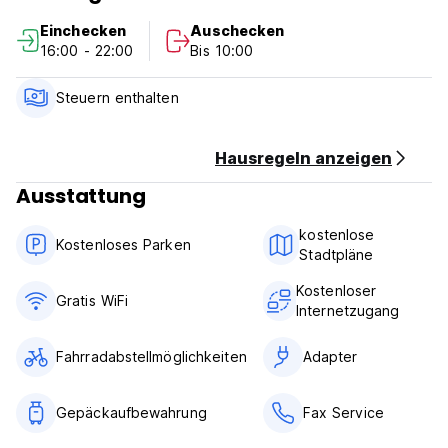
Schiebetüren und Dekor, werden in ihrem ursprünglichen
Einchecken
Auschecken
Zustand gehalten, um die einzigartige Atmosphäre der Edo-
16:00 - 22:00
Bis 10:00
und Meiji -Zeit zu behalten.
Guest House Kura ist das einzige Hostel, das Sie in die Zeit
Steuern enthalten
zurückbringt, um das alte Japan zu erleben!
Hier ist ein idealer Ort für diejenigen, die in einem Hostel
Hausregeln anzeigen
voller traditioneller japanischer Charme einreichen möchten
Ausstattung
!!!
kostenlose
Wir laden unsere Gäste ein, sich in unserer gemütlichen
Kostenloses Parken
Stadtpläne
Lounge zu entspannen und uns gerne mit anderen Gästen
aus der ganzen Welt und unseren Nachbarn zu treffen.
Kostenloser
Wenn Sie eine lange Reise unternehmen, bleiben Sie
Gratis WiFi
Internetzugang
einfach und machen Sie sich hier zu Hause.
Wir helfen Ihnen immer gerne, was Sie brauchen.
Fahrradabstellmöglichkeiten
Adapter
Einfacher Zugang zu Nagano City, Zenkoji Tempel, Snow
Monkey Park und OBUSE in der Innenstadt.
Gepäckaufbewahrung
Fax Service
Hier können Sie die vier Jahreszeiten genießen: