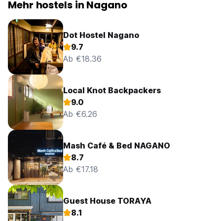
+ Mietrad (300 JPY/Tag)
Mehr hostels in Nagano
Genießen Sie es, bei uns zu bleiben !! (Auto-translated from
original language)
Dot Hostel Nagano
9.7
Ab €18.36
Local Knot Backpackers
9.0
Ab €6.26
Mash Café & Bed NAGANO
8.7
Ab €17.18
Guest House TORAYA
8.1