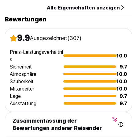
Kirschblüte in Suzaka während des Frühlings, Grillen oder
Alle Eigenschaften anzeigen
Camping im Sommer im Sommer, Wasser fallen inmitten des
Herbstblätters und Schnee Monkey Park und Skifahren
Bewertungen
oder Snowboarden im Winter.
9.9
Ausgezeichnet
(307)
-Standort-
Wir befinden uns in einer ländlichen Stadt, Suzaka City in
Nagano.
Preis-Leistungsverhältni
10.0
15 Minuten von der Suzaka Station entfernt. (Nagano
s
Dentetsu -Linie),
Sicherheit
9.7
2 Minuten zum Convenience Store, Lawson.
Atmosphäre
10.0
Sie finden viele lokale Restaurants zu Fuß von unserem
Sauberkeit
10.0
Gästehaus entfernt, wie das japanische Soba -Restaurant,
die lokale Sake Bar, Ramen Shop, Katsudon (Pork Cotlet on
Mitarbeiter
10.0
Rice) und vieles mehr.
Lage
9.7
Die Nagano Dentetsu -Linie ist die gleiche Linie, um in Snow
Ausstattung
9.7
Monkey Park zu gehen,
Zenkoji -Tempel und OBUSE in der Innenstadt. (Obuse ist
berühmt für Katsushika Hokusai, den japanischen Künstler.)
Zusammenfassung der
Es läuft zwischen Nagano Sta. und Yudanaka Station
Bewertungen anderer Reisender
(nächster Station für Snow Monkey Park). Und Suzaka Sta.
ist mitten in dieser Linie.