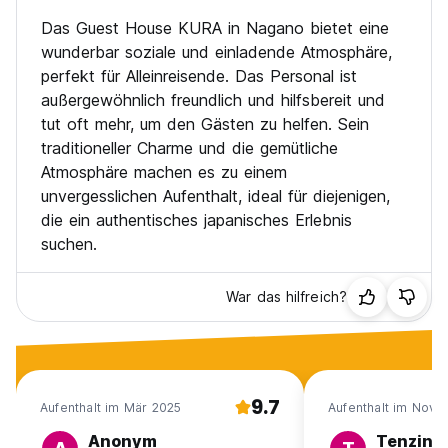
Das Guest House KURA in Nagano bietet eine
wunderbar soziale und einladende Atmosphäre,
-Cafe-
perfekt für Alleinreisende. Das Personal ist
Cafe La Vie Lente ist von 8:00 bis 23:00 Uhr geöffnet.
außergewöhnlich freundlich und hilfsbereit und
Das Cafe befindet sich am Eingang des Gästehaus Kura.
Auch Kaffee, Espresso, Ingwertee und mehr erhältlich.
tut oft mehr, um den Gästen zu helfen. Sein
traditioneller Charme und die gemütliche
-Zimmer-
Atmosphäre machen es zu einem
Wir haben 3 Arten von Räumen, Privatzimmer, männlicher
unvergesslichen Aufenthalt, ideal für diejenigen,
Wohnheim und weiblicher Wohnheim.
die ein authentisches japanisches Erlebnis
Alle Zimmer sind japanische Tatami -Zimmer mit einer intimen
Atmosphäre.
suchen.
Privatzimmer (2 Person)
War das hilfreich?
Männlicher Wohnheim (max. 5 Person)
Weiblicher Wohnheim (max. 4 Person)
-Information-
+ Check-in von 16:00 bis 22:00 Uhr einchecken
9.7
Aufenthalt im Mär 2025
Aufenthalt im Nov 
+ Check-out 8:00 bis 11:00 Uhr
Wenn Sie Ihr Gepäck vor dem Check-in verlassen möchten,
Anonym
Tenzin