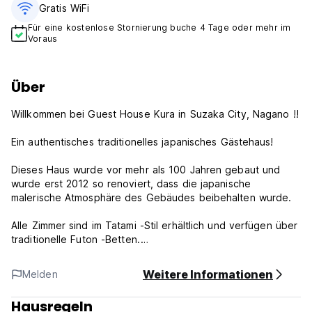
Gratis WiFi
Für eine kostenlose Stornierung buche 4 Tage oder mehr im
Voraus
Über
Willkommen bei Guest House Kura in Suzaka City, Nagano !!
Ein authentisches traditionelles japanisches Gästehaus!
Dieses Haus wurde vor mehr als 100 Jahren gebaut und
wurde erst 2012 so renoviert, dass die japanische
malerische Atmosphäre des Gebäudes beibehalten wurde.
Alle Zimmer sind im Tatami -Stil erhältlich und verfügen über
traditionelle Futon -Betten.
Wenn Sie in einem unserer komfortablen und gemütlichen
Zimmer übernachten, wird man mit dem traditionellen
Weitere Informationen
Melden
japanischen Lebensstil in Kontakt gebracht.
Hausregeln
Die Innenausstattung des Gästehaus, wie Regale, Treppen,