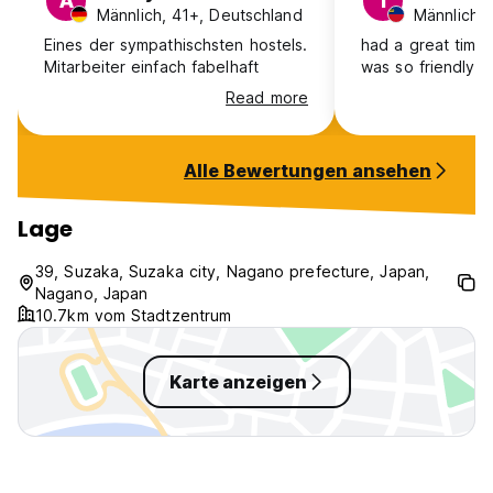
A
T
informieren Sie uns bitte im Voraus.
Männlich, 41+, Deutschland
+ Keine Ausgangssperre
Eines der sympathischsten hostels.
had a great time
+ Wir akzeptieren Kreditkarte.
Mitarbeiter einfach fabelhaft
was so friendly.
Die Zahlung wird bei der Ankunft erwartet.
Read more
+ Alle Zimmer rauchen nicht rauchend
-Einrichtungen-
+ Kostenloses WLAN, kostenloser PC
Alle Bewertungen ansehen
+ Kostenloses Auto, Fahrradparkplatz
+ Voll ausgestattete Küche
Lage
+ Cafe
+ Bequemer Gemeinschaftszimmer
39, Suzaka, Suzaka city, Nagano prefecture, Japan,
+ Großer Garten für BBQ und Camping
Nagano, Japan
+ Duschbad (Shampoo, Conditioner, Körperseife
10.7km vom Stadtzentrum
vorgesehen)
+ Haartrockner
+ Waschmaschine und Trockner (200 JPY/Cycle,
Karte anzeigen
Waschschutzmittel vorgesehen)
+ Kostenloses Getränk (Kaffee, Tee)
+ Sicherheitsschließfach
+ Gepäckaufbewahrung
+ Handtuch (100 JPY)