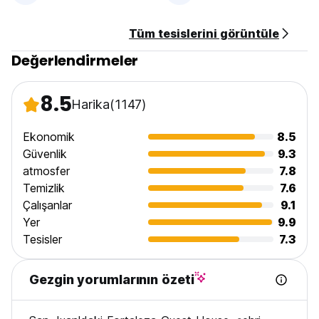
Sorularınız varsa veya birisiyle İngilizce konuşmaya
ihtiyacınız varsa, lütfen bizimle e-posta yoluyla iletişime
Tüm tesislerini görüntüle
geçin. Teşekkür ederim! (Auto-translated from original
language)
Değerlendirmeler
8.5
Harika
(1147)
Ekonomik
8.5
Güvenlik
9.3
atmosfer
7.8
Temizlik
7.6
Çalışanlar
9.1
Yer
9.9
Tesisler
7.3
Gezgin yorumlarının özeti