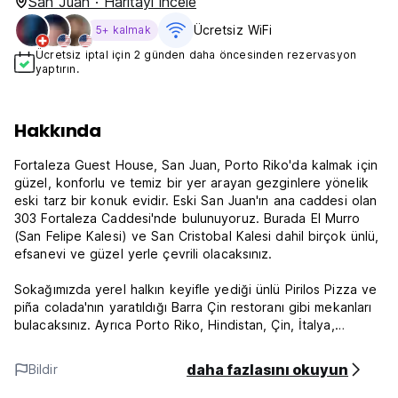
San Juan · Haritayı incele
Ücretsiz WiFi
5+ kalmak
Ücretsiz iptal için 2 günden daha öncesinden rezervasyon
yaptırın.
Hakkında
Fortaleza Guest House, San Juan, Porto Riko'da kalmak için
güzel, konforlu ve temiz bir yer arayan gezginlere yönelik
eski tarz bir konuk evidir. Eski San Juan'ın ana caddesi olan
303 Fortaleza Caddesi'nde bulunuyoruz. Burada El Murro
(San Felipe Kalesi) ve San Cristobal Kalesi dahil birçok ünlü,
efsanevi ve güzel yerle çevrili olacaksınız.
Sokağımızda yerel halkın keyifle yediği ünlü Pirilos Pizza ve
piña colada'nın yaratıldığı Barra Çin restoranı gibi mekanları
bulacaksınız. Ayrıca Porto Riko, Hindistan, Çin, İtalya,
Türkiye ve diğer mutfaklardan lezzetler de dahil olmak
üzere diğer uluslararası restoranların keyfini çıkarma fırsatına
daha fazlasını okuyun
Bildir
sahip olacaksınız.