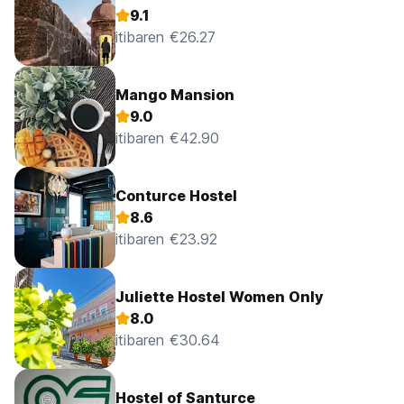
9.1
itibaren €26.27
Mango Mansion
9.0
itibaren €42.90
Conturce Hostel
8.6
itibaren €23.92
Juliette Hostel Women Only
8.0
itibaren €30.64
Hostel of Santurce