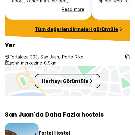
about. Other than the bed,
spider-web in th
everything else is dirty! Restroom,
Cleanliness coul
Read more
kitchen, laundry area, the room
better. The rooms
itself, even the locker, Yes, visibly
street, so loud n
dirty! charging wall port at one
midnight.
Tüm değerlendirmeleri görüntüle
place for all 4 persons!
Yer
Fortaleza 303, San Juan, Porto Riko
şehir merkezine 0.9km
Haritayı Görüntüle
San Juan'da Daha Fazla hostels
Fortel Hostel