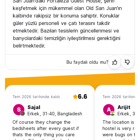
San Juan'daki Fortaleza Guest House, şehri
keşfetmek için mükemmel olan Old San Juan'ın
kalbinde rakipsiz bir konuma sahiptir. Konuklar
güler yüzlü personeli ve çatı terasını takdir
etmektedir. Bazıları tesislerin güncellenmesi ve
banyolardaki temizliğin iyileştirilmesi gerektiğini
belirtmektedir.
Bu faydalı oldu mu?
6.6
Tem 2026 tarihinde kaldı
Tem 2026 tarihinde
Sajal
Arijit
S
A
Erkek, 31-40, Bangladesh
Erkek, 31-
Of course they change the
The location is g
bedsheets after every guest if
hostel is very r
thats the only thing you care
were bugs on th