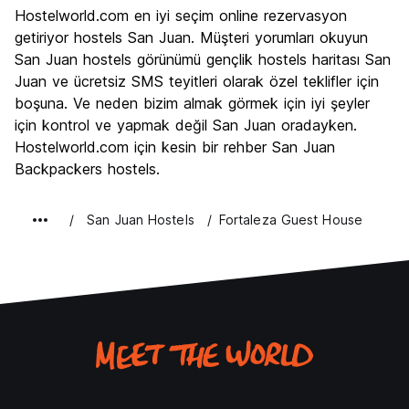
Gezi
8.8
Hostelworld.com en iyi seçim online rezervasyon
Kültür
8.8
getiriyor hostels San Juan. Müşteri yorumları okuyun
Gece hayatı
San Juan hostels görünümü gençlik hostels haritası San
8.2
Juan ve ücretsiz SMS teyitleri olarak özel teklifler için
Ekonomik
8.1
boşuna. Ve neden bizim almak görmek için iyi şeyler
için kontrol ve yapmak değil San Juan oradayken.
Hostelworld.com için kesin bir rehber San Juan
Backpackers hostels.
San Juan Hostels
Fortaleza Guest House