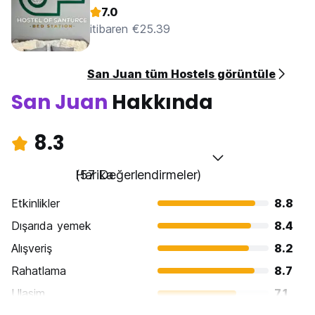
7.0
itibaren €25.39
San Juan tüm Hostels görüntüle
San Juan
Hakkında
8.3
Harika
(57 Değerlendirmeler)
Etkinlikler
8.8
Dışarıda yemek
8.4
Alışveriş
8.2
Rahatlama
8.7
Ulasim
7.1