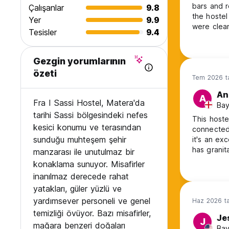
bars and r
Çalışanlar
9.8
the hoste
Yer
9.9
were clean
Tesisler
9.4
was a fri
Gezgin yorumlarının
özeti
Tem 2026 ta
An
A
Fra I Sassi Hostel, Matera'da
Bay
tarihi Sassi bölgesindeki nefes
This hostel
kesici konumu ve terasından
connected 
sunduğu muhteşem şehir
it's an exc
has granit
manzarası ile unutulmaz bir
lovely peo
konaklama sunuyor. Misafirler
great bat
inanılmaz derecede rahat
the lack of
yatakları, güler yüzlü ve
yardımsever personeli ve genel
Haz 2026 ta
temizliği övüyor. Bazı misafirler,
Je
J
mağara benzeri doğaları
Bay