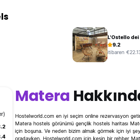
ls
L'Ostello dei
9.2
itibaren €22.1
Matera
Hakkınd
r)
Hostelworld.com en iyi seçim online rezervasyon geti
Matera hostels görünümü gençlik hostels haritası Mater
.2
için boşuna. Ve neden bizim almak görmek için iyi şe
.4
oradayken. Hostelworld.com için kesin bir rehber Ma