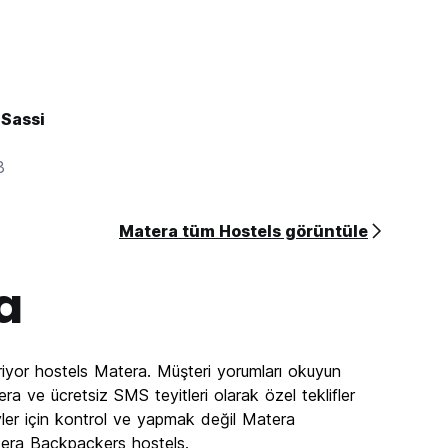
 Sassi
3
Matera tüm Hostels görüntüle
a
riyor hostels Matera. Müşteri yorumları okuyun
a ve ücretsiz SMS teyitleri olarak özel teklifler
yler için kontrol ve yapmak değil Matera
tera Backpackers hostels.