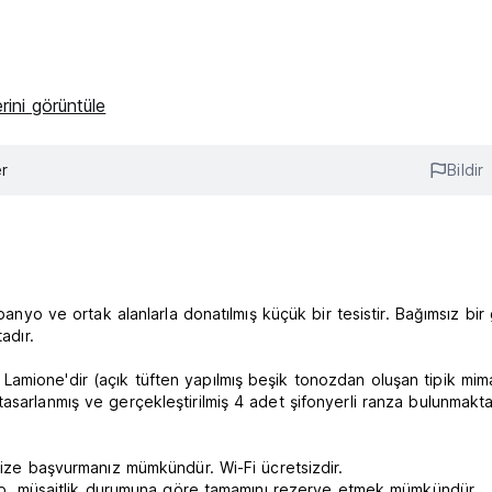
rini görüntüle
r
Bildir
anyo ve ortak alanlarla donatılmış küçük bir tesistir. Bağımsız bir g
adır.
amione'dir (açık tüften yapılmış beşik tonozdan oluşan tipik mima
asarlanmış ve gerçekleştirilmiş 4 adet şifonyerli ranza bulunmakta
mize başvurmanız mümkündür. Wi-Fi ücretsizdir.
olup, müsaitlik durumuna göre tamamını rezerve etmek mümkündür.