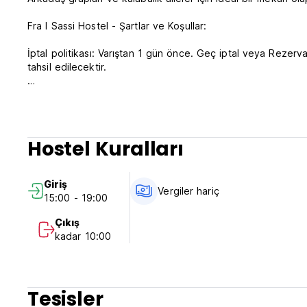
Fra I Sassi Hostel - Şartlar ve Koşullar:
İptal politikası: Varıştan 1 gün önce. Geç iptal veya Rezer
tahsil edilecektir.
14:30-20:00 saatleri arasında check-in yapın.
Saat 10:30'dan önce check-out yapın.
Varışta nakit, kredi ve banka kartlarıyla ödeme.
Hostel Kuralları
Bu otel varıştan önce kartınızdan ön provizyon alabilir.
Şehir vergileri dahil değildir
Giriş
Kahvaltı dahil değildir.
Vergiler hariç
15:00 - 19:00
Genel:
Çıkış
Resepsiyon saatleri 12:00.
kadar 10:00
Sokağa çıkma yasağı yok. (Auto-translated from original l
Tesisler