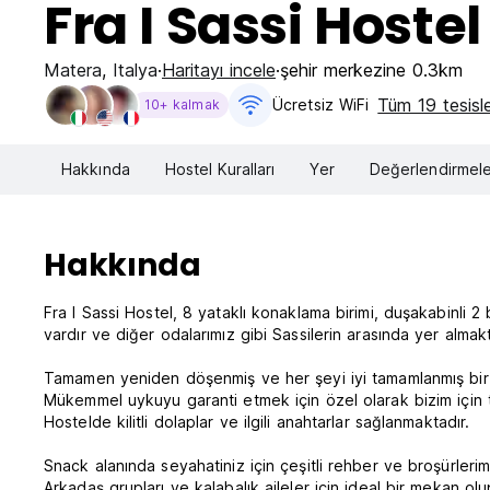
Fra I Sassi Hostel
Matera
,
Italya
Haritayı incele
şehir merkezine 0.3km
Tüm 19 tesisle
Ücretsiz WiFi
10+ kalmak
Hakkında
Hostel Kuralları
Yer
Değerlendirmele
Hakkında
Fra I Sassi Hostel, 8 yataklı konaklama birimi, duşakabinli 2 b
vardır ve diğer odalarımız gibi Sassilerin arasında yer almakt
Tamamen yeniden döşenmiş ve her şeyi iyi tamamlanmış bir L
Mükemmel uykuyu garanti etmek için özel olarak bizim için t
Hostelde kilitli dolaplar ve ilgili anahtarlar sağlanmaktadır.
Snack alanında seyahatiniz için çeşitli rehber ve broşürleri
Arkadaş grupları ve kalabalık aileler için ideal bir mekan 