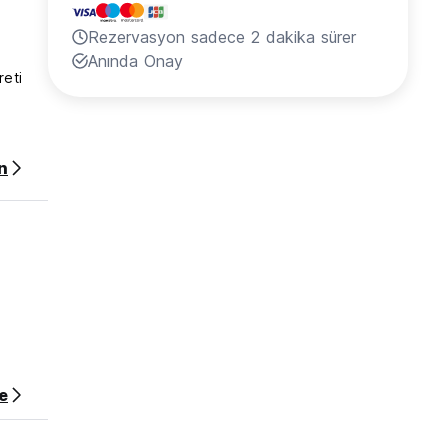
Rezervasyon sadece 2 dakika sürer
Anında Onay
reti
n
e