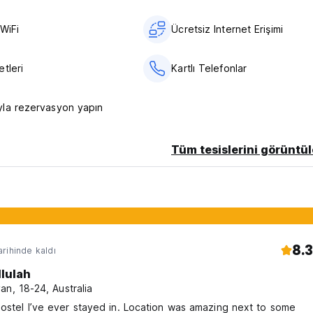
WiFi
Ücretsiz Internet Erişimi
tleri
Kartlı Telefonlar
la rezervasyon yapın
Tüm tesislerini görüntül
8.3
rihinde kaldı
llulah
an, 18-24, Australia
ostel I’ve ever stayed in. Location was amazing next to some