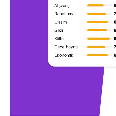
Alışveriş
6
Rahatlama
7
Ulasim
8
Gezi
8
Kültür
9
Gece hayatı
7
Ekonomik
8