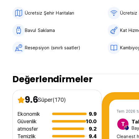
Ücretsiz Şehir Haritaları
Ücretsiz 
Bavul Saklama
Kat Hizme
Resepsiyon (sınırlı saatler)
Kambiyoy
Değerlendirmeler
9.6
Süper
(170)
Tem 2026 ta
Ekonomik
9.9
Güvenlik
10.0
Ta
T
Bay
atmosfer
9.2
Temizlik
9.4
Cleanest h