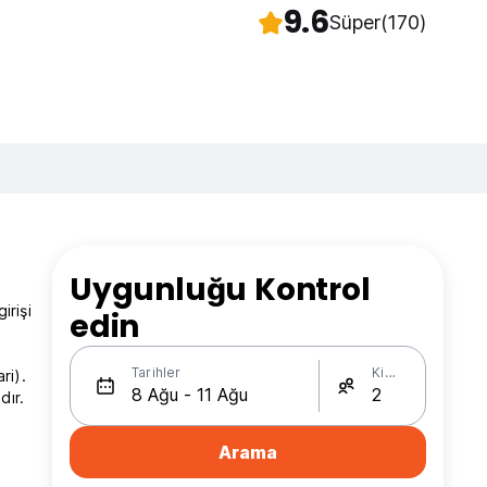
9.6
Süper
(170)
Uygunluğu Kontrol
irişi
edin
Tarihler
Kişi Sayısı
ri).
dır.
Arama