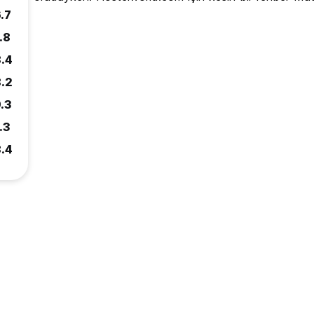
.7
.8
.4
.2
.3
.3
.4