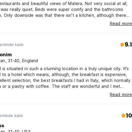
estaurants and beautiful views of Matera. Not very social at all,
l was really quiet. Beds were super comfy and the bathrooms
. Only downside was that there isn’t a kitchen, although there
dge and a microwave you could use. AMAZING AIRCON!
Read more
9.1
rihinde kaldı
onim
an, 31-40, England
 is situated in such a stunning location in a truly unique city. It's
to a hotel which means, although, the breakfast is expensive,
ellent selection, the best breakfasts I had in Italy, which normally
a or a pastry with coffee. The staff are wonderful and I met
ple! The dorms are very comfortable with powerful aircon and
Read more
hrooms! The only problems was the damp in the bathrooms and
 proper kitchen facilities or water refil tap
10
rihinde kaldı
ss
an, 31-40, USA