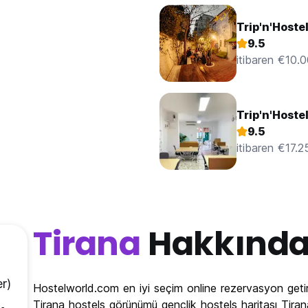
Trip'n'Hoste
9.5
itibaren €10.
Trip'n'Hoste
9.5
itibaren €17.2
Tirana
Hakkınd
r)
Hostelworld.com en iyi seçim online rezervasyon getir
Tirana hostels görünümü gençlik hostels haritası Tirana