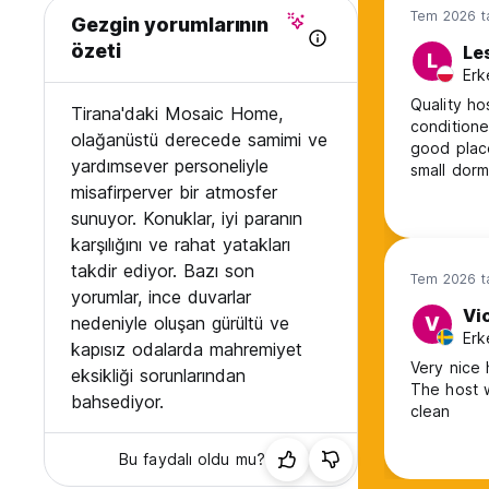
Tem 2026 ta
Gezgin yorumlarının
özeti
Le
L
Erk
Quality hos
Tirana'daki Mosaic Home,
conditione
olağanüstü derecede samimi ve
good place
yardımsever personeliyle
small dorm
misafirperver bir atmosfer
view. Over
sunuyor. Konuklar, iyi paranın
karşılığını ve rahat yatakları
takdir ediyor. Bazı son
Tem 2026 ta
yorumlar, ince duvarlar
Vi
nedeniyle oluşan gürültü ve
V
Erk
kapısız odalarda mahremiyet
Very nice h
eksikliği sorunlarından
The host 
bahsediyor.
clean
Bu faydalı oldu mu?