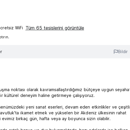
Tüm 65 tesislerini görüntüle
cretsiz WiFi
ırın.
r
Bildir
buluşma noktası olarak kavramsallaştırdığımız bütçeye uygun seyahat
 bir kültürel deneyim haline getirmeye çalışıyoruz.
 menümüzdeki yeni sanat eserleri, devam eden etkinlikler ve çeşitli
Arnavutluk'ta ikamet etmek ve yükselen bir Akdeniz ülkesinin rahat
 evimiz birkaç gün, hafta veya ay boyunca sizin olabilir.