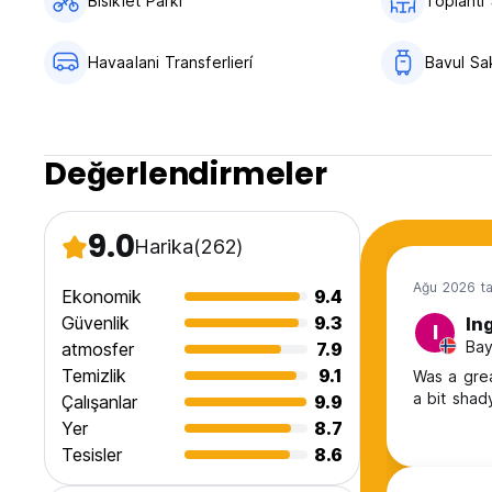
Bisiklet Parkı
Toplantı
Havaalani Transferlierí
Bavul Sa
Değerlendirmeler
9.0
Harika
(262)
Ağu 2026 ta
Ekonomik
9.4
Güvenlik
9.3
In
I
Bay
atmosfer
7.9
Temizlik
9.1
Was a grea
a bit shad
Çalışanlar
9.9
Yer
8.7
Tesisler
8.6