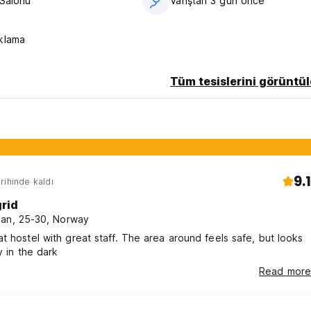
 Salonu
Varıştan 3 gün önce
klama
Tüm tesislerini görüntül
9.1
rihinde kaldı
grid
an, 25-30, Norway
t hostel with great staff. The area around feels safe, but looks
y in the dark
Read more