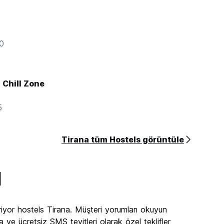
l
00
l Chill Zone
5
Tirana tüm Hostels görüntüle
a
iyor hostels Tirana. Müşteri yorumları okuyun
 ve ücretsiz SMS teyitleri olarak özel teklifler