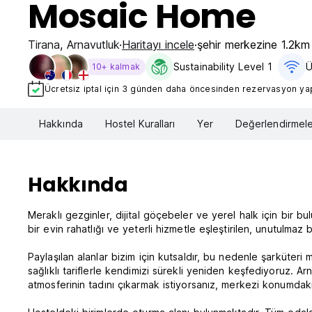
Mosaic Home
Tirana
,
Arnavutluk
Haritayı incele
şehir merkezine 1.2km
Sustainability Level 1
Ü
10+ kalmak
Ücretsiz iptal için 3 günden daha öncesinden rezervasyon yapt
Hakkında
Hostel Kuralları
Yer
Değerlendirmele
Hakkında
Meraklı gezginler, dijital göçebeler ve yerel halk için bir 
bir evin rahatlığı ve yeterli hizmetle eşleştirilen, unutulmaz
Paylaşılan alanlar bizim için kutsaldır, bu nedenle şarküteri
sağlıklı tariflerle kendimizi sürekli yeniden keşfediyoruz. 
atmosferinin tadını çıkarmak istiyorsanız, merkezi konumdaki