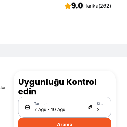
9.0
Harika
(262)
Uygunluğu Kontrol
leri,
edin
Tarihler
Kişi Sayısı
Arama