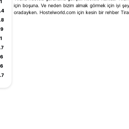
.1
için boşuna. Ve neden bizim almak görmek için iyi şey
.4
oradayken. Hostelworld.com için kesin bir rehber Tir
.8
.9
.1
.7
.6
.6
.7