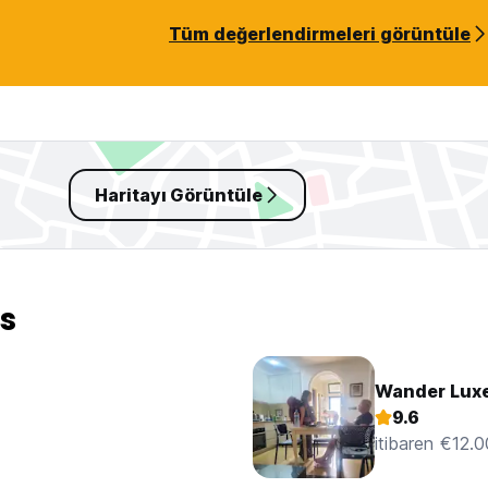
Tüm değerlendirmeleri görüntüle
Haritayı Görüntüle
s
Wander Luxe
9.6
itibaren €12.0