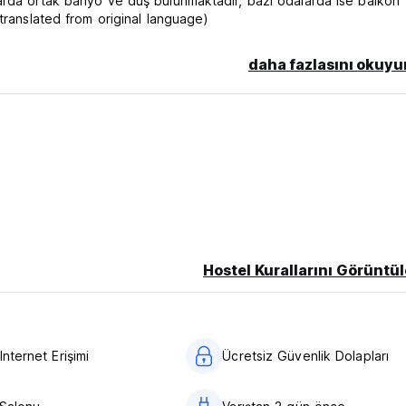
arda ortak banyo ve duş bulunmaktadır, bazı odalarda ise balkon
translated from original language)
daha fazlasını okuyu
Hostel Kurallarını Görüntül
Internet Erişimi
Ücretsiz Güvenlik Dolapları