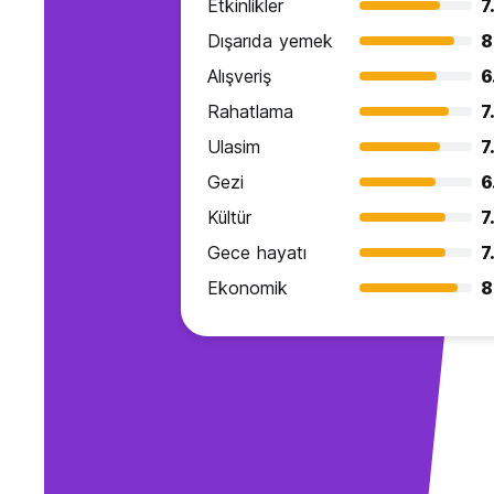
Etkinlikler
7
Dışarıda yemek
8
Alışveriş
6
Rahatlama
7
Ulasim
7
Gezi
6
Kültür
7
Gece hayatı
7
Ekonomik
8