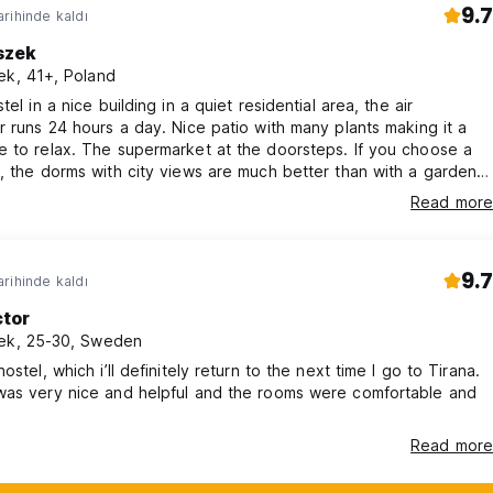
9.7
rihinde kaldı
szek
ek, 41+, Poland
tel in a nice building in a quiet residential area, the air
r runs 24 hours a day. Nice patio with many plants making it a
 to relax. The supermarket at the doorsteps. If you choose a
, the dorms with city views are much better than with a garden
all, well maintained and clean hostel.
Read more
9.7
rihinde kaldı
ctor
ek, 25-30, Sweden
ostel, which i’ll definitely return to the next time I go to Tirana.
was very nice and helpful and the rooms were comfortable and
Read more