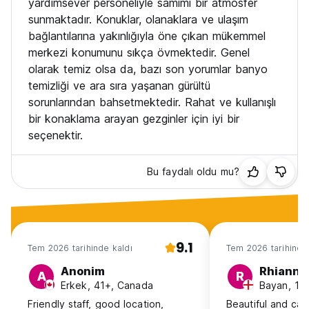
yardımsever personeliyle samimi bir atmosfer
sunmaktadır. Konuklar, olanaklara ve ulaşım
bağlantılarına yakınlığıyla öne çıkan mükemmel
merkezi konumunu sıkça övmektedir. Genel
olarak temiz olsa da, bazı son yorumlar banyo
temizliği ve ara sıra yaşanan gürültü
sorunlarından bahsetmektedir. Rahat ve kullanışlı
bir konaklama arayan gezginler için iyi bir
seçenektir.
Bu faydalı oldu mu?
9.1
Tem 2026 tarihinde kaldı
Tem 2026 tarihinde
Anonim
Rhianno
A
R
Erkek, 41+, Canada
Bayan, 18
Friendly staff, good location,
Beautiful and cal