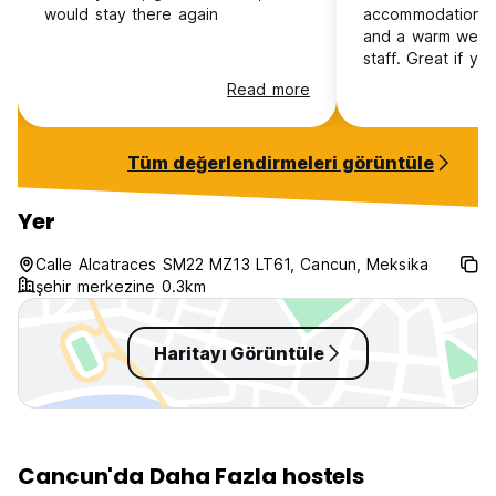
would stay there again
accommodation, w
and a warm welco
staff. Great if y
somewhere to rel
Read more
Tüm değerlendirmeleri görüntüle
Yer
Calle Alcatraces SM22 MZ13 LT61, Cancun, Meksika
şehir merkezine 0.3km
Haritayı Görüntüle
Cancun'da Daha Fazla hostels