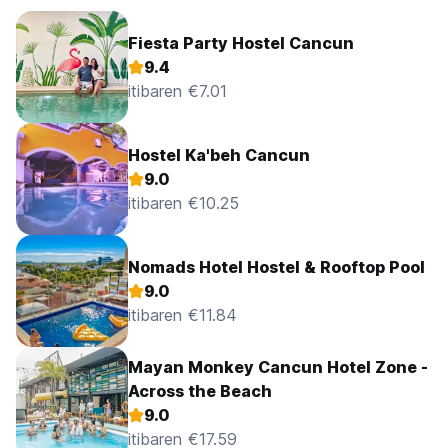
Fiesta Party Hostel Cancun
9.4
itibaren €7.01
Hostel Ka'beh Cancun
9.0
itibaren €10.25
Nomads Hotel Hostel & Rooftop Pool
9.0
itibaren €11.84
Mayan Monkey Cancun Hotel Zone -
Across the Beach
9.0
itibaren €17.59