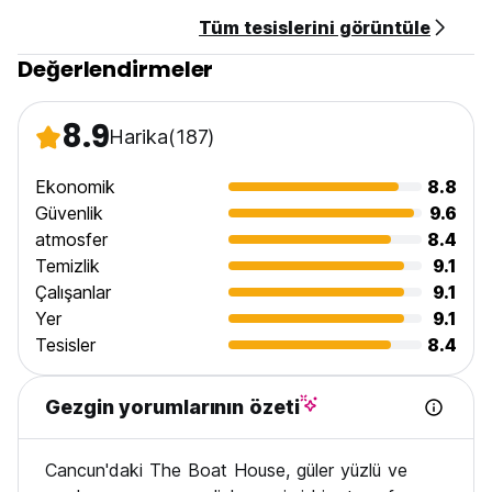
Tüm tesislerini görüntüle
Değerlendirmeler
8.9
Harika
(187)
Ekonomik
8.8
Güvenlik
9.6
atmosfer
8.4
Temizlik
9.1
Çalışanlar
9.1
Yer
9.1
Tesisler
8.4
Gezgin yorumlarının özeti
Cancun'daki The Boat House, güler yüzlü ve