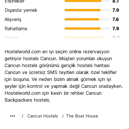
Etkinlikler
8.1
Dışarıda yemek
7.9
Alışveriş
7.6
Rahatlama
7.9
Ulasim
8.5
Gezi
7.1
Hostelworld.com en iyi seçim online rezervasyon
Kültür
6.4
getiriyor hostels Cancun. Müşteri yorumları okuyun
Gece hayatı
Cancun hostels görünümü gençlik hostels haritası
8.5
Cancun ve ücretsiz SMS teyitleri olarak özel teklifler
Ekonomik
6.7
için boşuna. Ve neden bizim almak görmek için iyi
şeyler için kontrol ve yapmak değil Cancun oradayken.
Hostelworld.com için kesin bir rehber Cancun
Backpackers hostels.
Cancun Hostels
The Boat House