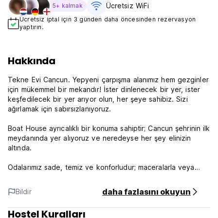
Ücretsiz WiFi
5+ kalmak
Ücretsiz iptal için 3 günden daha öncesinden rezervasyon
yaptırın.
Hakkında
Tekne Evi Cancun. Yepyeni çarpışma alanımız hem gezginler
için mükemmel bir mekandır! İster dinlenecek bir yer, ister
keşfedilecek bir yer arıyor olun, her şeye sahibiz. Sizi
ağırlamak için sabırsızlanıyoruz.
Boat House ayrıcalıklı bir konuma sahiptir; Cancun şehrinin ilk
meydanında yer alıyoruz ve neredeyse her şey elinizin
altında.
Odalarımız sade, temiz ve konforludur; maceralarla veya
plajda geçen uzun bir günün ardından tam ihtiyacınız olan
şey. Cancun'un sunduğu tüm turistik mekanlara yakın
daha fazlasını okuyun
Bildir
olurken, ev konforunun keyfini çıkarın!
Hostel Kuralları
Tekne Evi - Şartlar ve Koşullar: