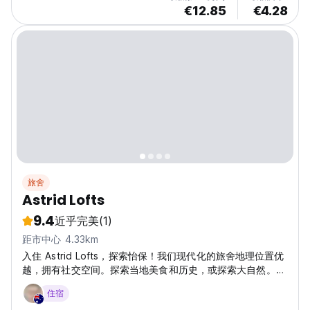
€12.85
€4.28
旅舍
Astrid Lofts
9.4
近乎完美
(1)
距市中心 4.33km
入住 Astrid Lofts，探索怡保！我们现代化的旅舍地理位置优
越，拥有社交空间。探索当地美食和历史，或探索大自然。非
常适合独自旅行！ (Auto-translated from original
住宿
language)