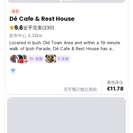
旅舍
Dé Cafe & Rest House
9.6
近乎完美
(230)
距市中心 4.32km
Located in Ipoh Old Town Area and within a 19-minute
walk of Ipoh Parade, Dé Cafe & Rest House has a
restaurant, non-smoking rooms, and free WiFi
5+ 住宿
5 活动
throughout the property. The property is around 7.1
miles from Lost World of Tambun, 23 miles from
Tempurung...
最低床位
€11.78
无可预订独立房间