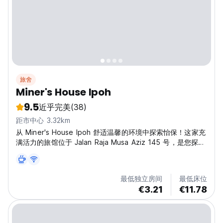
旅舍
Miner's House Ipoh
9.5
近乎完美
(38)
距市中心 3.32km
从 Miner's House Ipoh 舒适温馨的环境中探索怡保！这家充
满活力的旅馆位于 Jalan Raja Musa Aziz 145 号，是您探索
怡保一切的完美基地。想象一下，在一个时尚而充满社交氛围
的环境中，您可以与其他旅客交流，创造难忘的回忆。虽然我
们可能没有游泳池或屋顶酒吧，但我们提供更有价值的东西：
最低独立房间
最低床位
一个沉浸在怡保魅力的核心的机会。您可以方便地前往供应美
€3.21
€11.78
味马来西亚美食的当地餐馆，并轻松游览怡保的历史地标。在
Miner's House Ipoh，我们提供舒适且经济实惠的住宿，非
常适合背包客和冒险家。快来和我们一起体验正宗的怡保生活
方式吧！(Auto-translated...