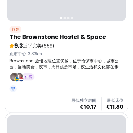
旅舍
The Brownstone Hostel & Space
9.3
近乎完美
(659)
距市中心 3.33km
Brownstone 旅馆地理位置优越，位于怡保市中心，城市公
园，当地美食，夜市，周日跳蚤市场，夜生活和文化都在步行
距离之内，方便客人搭乘公共交通。 Brownstone 旅馆是一
住宿
座历史悠久的联排别墅，建于1907年，曾经是一座洗衣房，
是怡保新城第一家高档旅馆。 受到建筑历史的启发，The
Brownstone 旅馆保持了建筑美学，使空间和宿舍设施现代
化。 旅馆提供一些社交空间（庭院，屋顶花园，电视室
最低独立房间
最低床位
等......），您可以与世界各地的旅行者一起聚会。
€10.17
€11.80