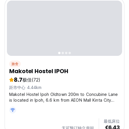
旅舍
Makotel Hostel IPOH
8.7
极佳
(72)
距市中心 4.44km
Makotel Hostel Ipoh Oldtown 200m to Concubine Lane
is located in Ipoh, 6.6 km from AEON Mall Kinta City
and 7.4 km from AEON Mall Ipoh Station 18. The
property is situated 12 km from AEON Mall Klebang, 13
km from Lost World of Tambun and 33 km from
最低床位
Tempurung...
€6.43
无可预订独立房间