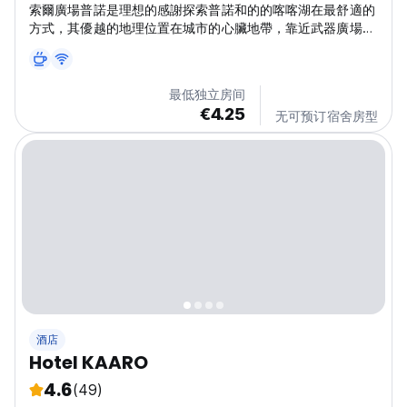
索爾廣場普諾是理想的感謝探索普諾和的的喀喀湖在最舒適的
方式，其優越的地理位置在城市的心臟地帶，靠近武器廣場，
客人喜歡的位置，因為它是一個託管在主要商店，藥店，交換
的房屋，餐館，酒吧，銀行，自動取款機，工藝品商店，博物
館和旅遊景點。乘船前往的喀喀湖的主要港口是步行15分鐘，
最低独立房间
出租車5分鐘。巴士和火車站距離酒店有5分鐘的路程，
€4.25
无可预订宿舍房型
Manco Capac國際機場距離酒店有45分鐘的出租車車程。
這些房間，我們44設備齊全的客房，完美結合現代和優雅，
舒適，寬敞的隔音大窗戶設計，保證最高的質量標準，擁有一
切必要的，以滿足客人最苛刻的，無論是為商務或休閒旅行的
人。有私人浴室，大理石配件，浴室，冰箱，吹風機，保險
箱，暖氣，有線電視，免費的Wi-Fi高速光纖，也有城市的意
見和一些湖泊。...
酒店
Hotel KAARO
4.6
(49)