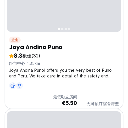
旅舍
Joya Andina Puno
8.3
极佳
(32)
距市中心 1.35km
Joya Andina Punol offers you the very best of Puno
and Peru. We take care in detail of the safety and
comfort of our facilities in order to make the stay of
our guests and travellers something special. In addition,
we have a vast experience in the hospitality...
最低独立房间
€5.50
无可预订宿舍房型