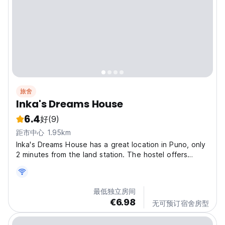
旅舍
Inka's Dreams House
6.4
好
(9)
距市中心 1.95km
Inka's Dreams House has a great location in Puno, only
2 minutes from the land station. The hostel offers
accommodation with private and shared bathrooms, a
terrace with lake and mountain views, a 24hs front
desk and free WiFi. Each room at Inka's Dreams...
最低独立房间
€6.98
无可预订宿舍房型