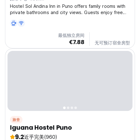
Hostel Sol Andina Inn in Puno offers family rooms with
private bathrooms and city views. Guests enjoy free
WiFi. We also provide a common area so guests can
meet each other! Sol Andina Inn Hostel Policy and
Conditions: Cancellation policy: 1 day(s) before...
最低独立房间
€7.88
无可预订宿舍房型
旅舍
Iguana Hostel Puno
9.2
近乎完美
(960)