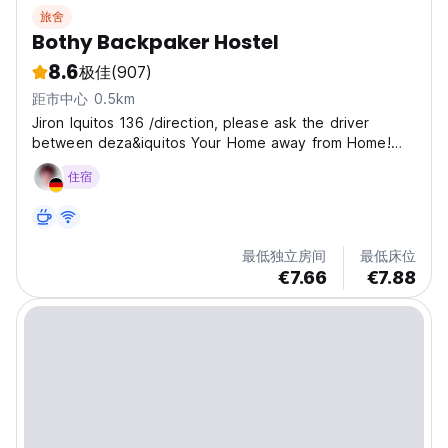
旅舍
Bothy Backpaker Hostel
8.6
极佳
(907)
距市中心 0.5km
Jiron Iquitos 136 /direction, please ask the driver
between deza&iquitos Your Home away from Home!
Don't judge a book by its cover, the outside might not
住宿
be much, but inside you'll enjoy our little paradise!
Comunal free kitchen,Comfy beds, free WiFi,movie...
最低独立房间
最低床位
€7.66
€7.88