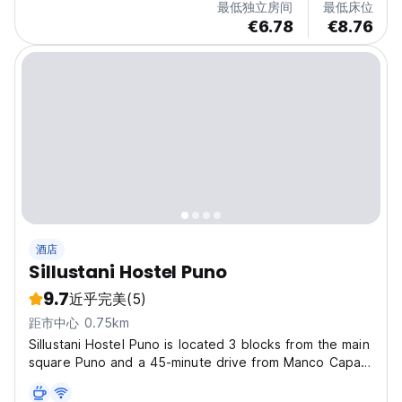
最低独立房间
最低床位
€6.78
€8.76
酒店
Sillustani Hostel Puno
9.7
近乎完美
(5)
距市中心 0.75km
Sillustani Hostel Puno is located 3 blocks from the main
square Puno and a 45-minute drive from Manco Capac
Airport. It offers cruises and archaeological tours and
has a restaurant serving local specialties. Sillustani