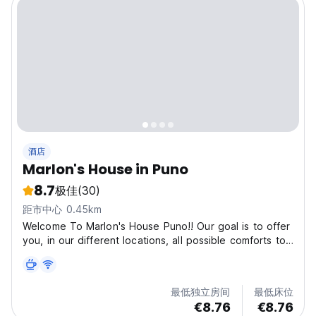
酒店
Marlon's House in Puno
8.7
极佳
(30)
距市中心 0.45km
Welcome To Marlon's House Puno!! Our goal is to offer
you, in our different locations, all possible comforts to
make your stay as pleasant as possible. We pride
ourselves on offering the utmost in comfort, hospitality
and first-class service, all at exceptionally...
最低独立房间
最低床位
€8.76
€8.76