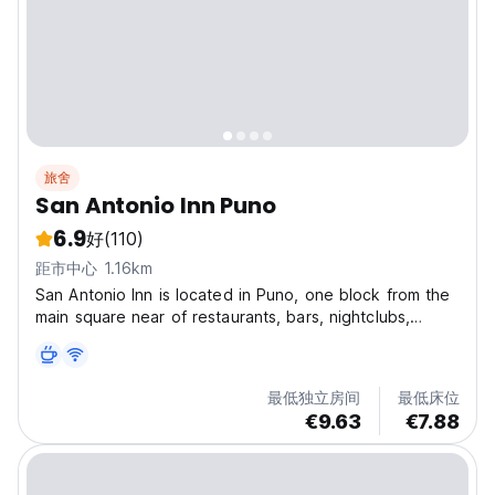
旅舍
San Antonio Inn Puno
6.9
好
(110)
距市中心 1.16km
San Antonio Inn is located in Puno, one block from the
main square near of restaurants, bars, nightclubs,
pharmacies everything you might need a few minutes
walking. Bahia de los Incas Boardwalk is steps away,
while Puno train station is within a 10 minutes'...
最低独立房间
最低床位
€9.63
€7.88