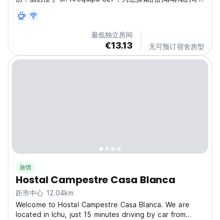
观和充满活力的普诺文化提供理想的基地。 想象一下，经过
一天的冒险之后，回到一个舒适优雅的空间，专为您的舒适而
设计。如果您正在寻找一个中心位置，Inca Palace
最低独立房间
Experiencie 是您放松身心的天堂。如果您想探索秘鲁，您一
€13.13
无可预订宿舍房型
定要参观 Inca Palace Experiencie。 我们优越的地理位置
让您可以轻松前往餐厅、商店和城市的主要景点。现在预订，
让自己沉浸在普诺的魔力中！...
旅馆
Hostal Campestre Casa Blanca
距市中心 12.04km
Welcome to Hostal Campestre Casa Blanca. We are
located in Ichu, just 15 minutes driving by car from