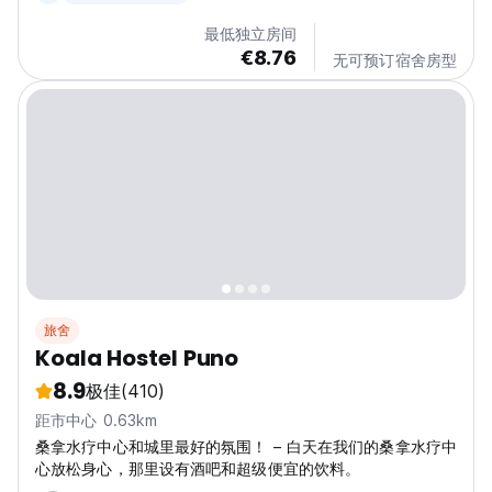
Armas）仅 6分钟步行路程（下坡路），周边环绕着当地最棒
最低独立房间
的餐厅、酒吧和商店。 为什么选择我们？ 无敌景观： 我们的
€8.76
无可预订宿舍房型
露台和共享休息室是放松身心、欣赏滴滴喀喀湖日出的绝佳地
点。...
旅舍
Koala Hostel Puno
8.9
极佳
(410)
距市中心 0.63km
桑拿水疗中心和城里最好的氛围！ – 白天在我们的桑拿水疗中
心放松身心，那里设有酒吧和超级便宜的饮料。