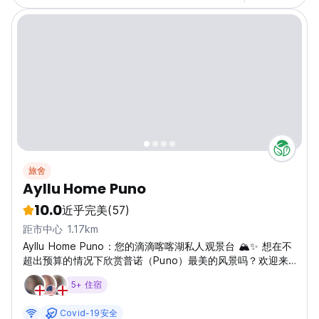
旅舍
Ayllu Home Puno
10.0
近乎完美
(57)
距市中心 1.17km
Ayllu Home Puno：您的滴滴喀喀湖私人观景台 🏔️✨ 想在不
超出预算的情况下欣赏普诺（Puno）最美的风景吗？欢迎来
到 Ayllu Home。我们是一家位于 4楼 的公寓式旅舍，在这
5+ 住宿
里，您可以将整座城市和世界上海拔最高的可通航湖泊——滴
滴喀喀湖的壮丽全景尽收眼底。 我们的地理位置非常优越，
Covid-19安全
适合喜欢步行探索的旅行者：距离 武器广场（Plaza de