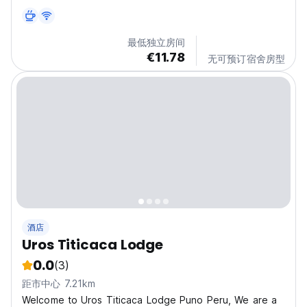
Puno City, passing the Customs, near to the Ichu police
station. We offer comfortable accommodation services,
with beautiful views, a few meters from Titicaca...
最低独立房间
€11.78
无可预订宿舍房型
酒店
Uros Titicaca Lodge
0.0
(3)
距市中心 7.21km
Welcome to Uros Titicaca Lodge Puno Peru, We are a