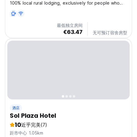
100% local rural lodging, exclusively for people who
want to relax away from all the noise and for those
who want to experience the lifestyle of the place with
rural tourism and experiential tourism. Is a...
最低独立房间
€63.47
无可预订宿舍房型
酒店
Sol Plaza Hotel
10
近乎完美
(7)
距市中心 1.05km