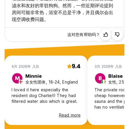
滤水和友好的常驻狗狗。然而，一些近期评论提到
房间可能非常热，浴室不总是干净，并且偶尔会出
现空调收费问题。
这对您有帮助吗？
9.4
4月 2026年 入住
3月 2026年 入住
Minnie
Blaise
M
B
全女性团体, 18-24, England
女性, 25-30
I loved it here especially the
The private roo
resident dog Charlie!!! They had
cheap however th
filtered water also which is great.
sauna and the pr
has no ventilati
there is mould gr
Read more
shower and it’s v