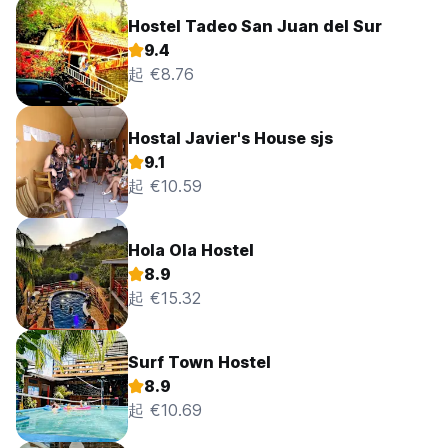
Hostel Tadeo San Juan del Sur
9.4
起 €8.76
Hostal Javier's House sjs
9.1
起 €10.59
Hola Ola Hostel
8.9
起 €15.32
Surf Town Hostel
8.9
起 €10.69