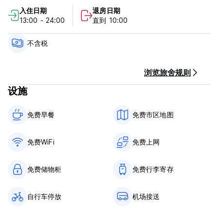
取消政策：抵达前 72 小时。
入住日期
退房日期
抵达时以现金付款。
13:00 - 24:00
直到 10:00
不含税 - 17%
不含税
一般的：
没有宵禁。
24 小时接待。 (Auto-translated from original language)
浏览旅舍规则
设施
免费早餐‎
免费市区地图
免费WiFi
免费上网
免费储物柜
免费行李寄存
自行车停放
机场接送