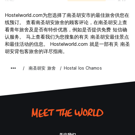
运输
8.0
景点
7.1
Hostelworld.com为您选择了南圣胡安市的最佳旅舍供您在
文化
7.3
线预订。 查看南圣胡安旅舍的顾客评论，在南圣胡安上查
夜生活
看青年旅舍及是否有特价优惠，例如是否提供免费 短信确
8.9
认服务。 马上查看我们为您搜集的有关 南圣胡安最佳景点
物有所值
8.6
和最佳活动的信息。 Hostelworld.com 就是一部有关 南圣
胡安背包客旅舍的详尽指南。
南圣胡安 旅舍
Hostal los Chamos
关注我们