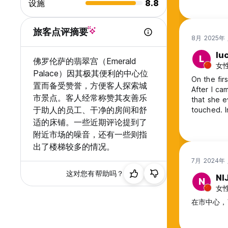
设施
8.8
旅客点评摘要
8月 2025年
lu
L
佛罗伦萨的翡翠宫（Emerald
女性
Palace）因其极其便利的中心位
On the fir
置而备受赞誉，方便客人探索城
After I ca
市景点。客人经常称赞其友善乐
that she e
于助人的员工、干净的房间和舒
touched. I
my unique 
适的床铺。一些近期评论提到了
special. A
附近市场的噪音，还有一些则指
Florence. 
出了楼梯较多的情况。
7月 2024年
这对您有帮助吗？
NI
N
女性
在市中心，