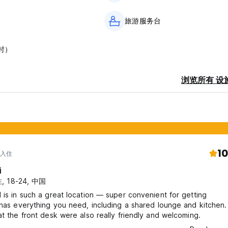
旅游服务台
时）
浏览所有 设
10
 入住
i
, 18-24, 中国
 is in such a great location — super convenient for getting
 has everything you need, including a shared lounge and kitchen.
at the front desk were also really friendly and welcoming.