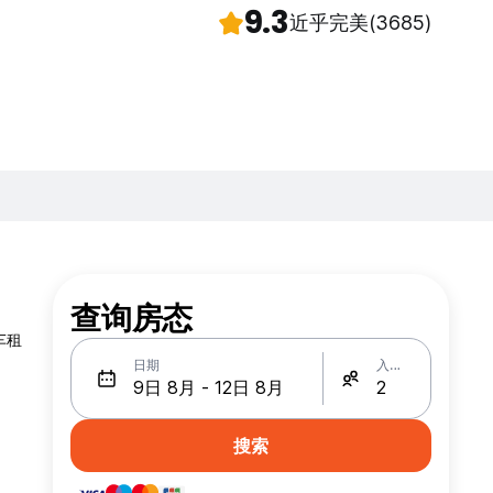
9.3
近乎完美
(3685)
查询房态
日期
入住人数
搜索