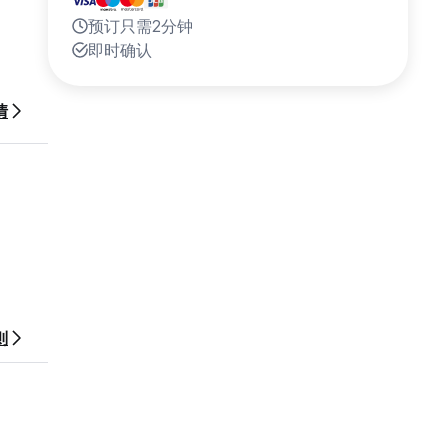
预订只需2分钟
即时确认
情
则