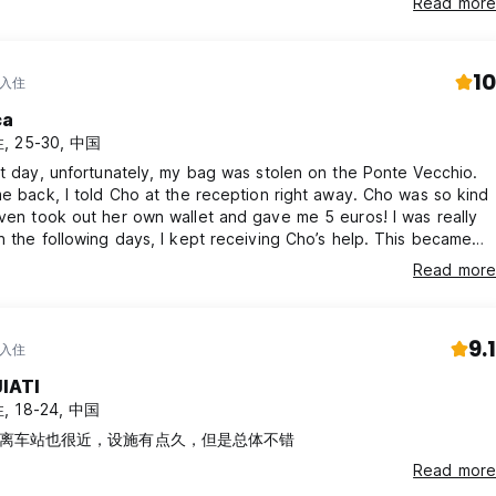
Read more
10
 入住
ca
, 25-30, 中国
st day, unfortunately, my bag was stolen on the Ponte Vecchio.
me back, I told Cho at the reception right away. Cho was so kind
ven took out her own wallet and gave me 5 euros! I was really
n the following days, I kept receiving Cho’s help. This became
experience in Florence, and it was Cho who made all of this
Read more
fter I returned, I wrote five articles to commemorate my days in
Cho, I love you! I miss you!
9.1
 入住
JIATI
, 18-24, 中国
离车站也很近，设施有点久，但是总体不错
Read more