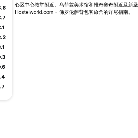
心区中心教堂附近、乌菲兹美术馆和维奇奥奇附近及新圣
8.8
Hostelworld.com - 佛罗伦萨背包客旅舍的详尽指南。
8.7
.1
8.2
.1
9.3
9.6
.4
.7