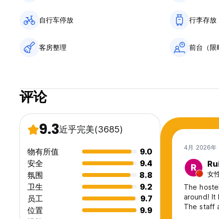
自行车停放
行李存放
客房整理
前台（限
评论
9.3
近乎完美
(3685)
4月 2026年
物有所值
9.0
安全
9.4
Ru
R
女性
氛围
8.8
卫生
9.2
The hostel
around! It
员工
9.7
The staff 
位置
9.9