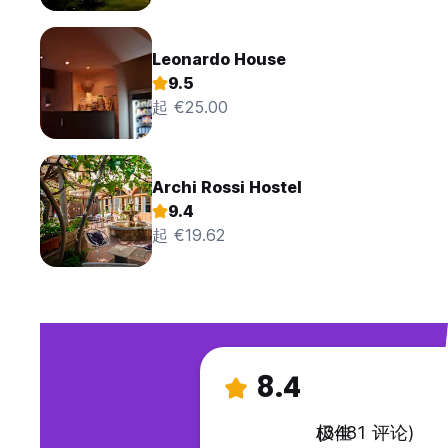
Leonardo House
9.5
起 €25.00
Archi Rossi Hostel
9.4
起 €19.62
8.4
极佳
(3481 评论)