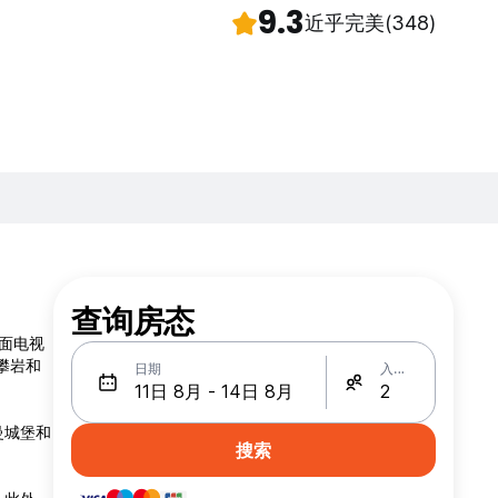
9.3
近乎完美
(348)
查询房态
平面电视
攀岩和
日期
入住人数
曼城堡和
搜索