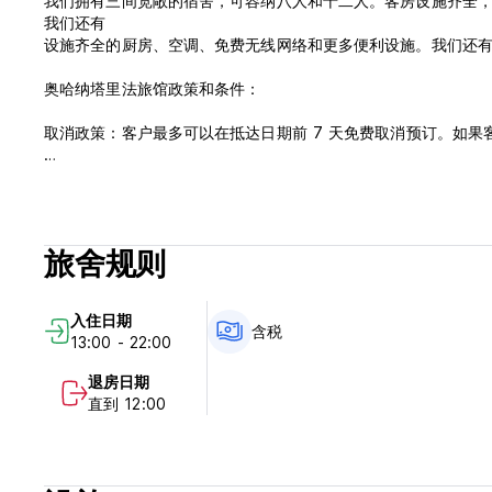
我们拥有三间宽敞的宿舍，可容纳八人和十二人。客房设施齐全
我们还有
设施齐全的厨房、空调、免费无线网络和更多便利设施。我们还
奥哈纳塔里法旅馆政策和条件：
取消政策：客户最多可以在抵达日期前 7 天免费取消预订。如果
入住时间为13:00至24:00。
退房时间为 08:00 至 12:00
该酒店可能会对您的信用卡进行预授权。
旅舍规则
含税。
入住日期
一般的：
含税
13:00 - 22:00
接待服务时间为 12:00 至 00:00
退房日期
没有宵禁。
直到 12:00
禁止吸烟。
下午 2:00 之前您的床可能还没有准备好，但您可以留下您的物