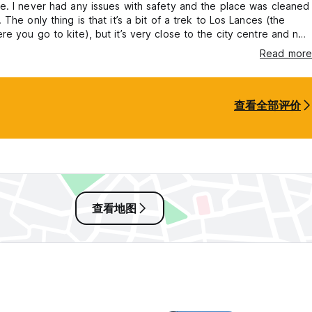
. I never had any issues with safety and the place was cleaned
 The only thing is that it’s a bit of a trek to Los Lances (the
e you go to kite), but it’s very close to the city centre and not
from the bus station. I wouldn’t hesitate to stay there again.
Read more
查看全部评价
查看地图