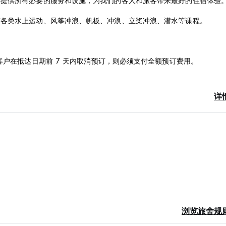
，提供所有必要的服务和设施，为我们的客人和旅客带来最好的住宿体验
有各类水上运动、风筝冲浪、帆板、冲浪、立桨冲浪、潜水等课程。
客户在抵达日期前 7 天内取消预订，则必须支付全额预订费用。
详
浏览旅舍规
品并使用设施。