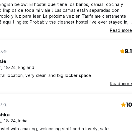
提供的信用卡向客户收取。
ostel que tiene los baños, camas, cocina y
 limpios de toda mi viaje ! Las camas están separadas con
知。
opio y luz para leer. La próxima vez en Tarifa me ciertamente
nest hostel I’ve ever stayed in,
ects (bed, bath, shower, kitchen, common area) ! The beds are
Read more
from one another and have their own reading lights and
场权。
ckets. The next time in Tarifa, this is where I’ll be !
9.1
 入住
sie
 18-24, England
人的陪同下入住。
ral location, very clean and big locker space.
Read more
10
 入住
shka
50欧元的额外费用。
 18-24, India
stel with amazing, welcoming staff and a lovely, safe
 language)