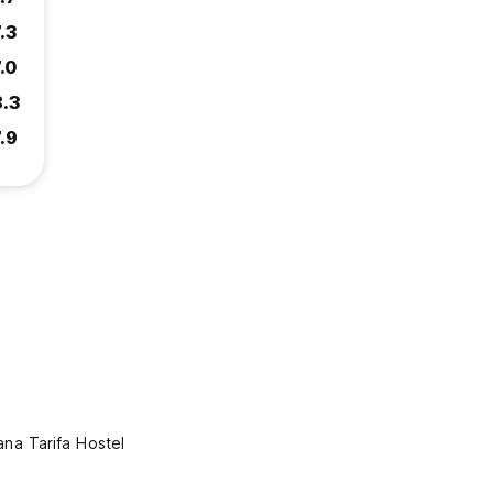
.3
.0
8.3
.9
na Tarifa Hostel