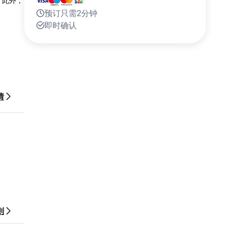
。此外，
预订只需2分钟
即时确认
情
则