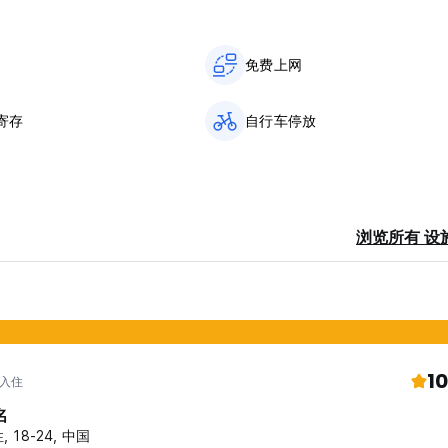
，并需支付总费用 25% 的额外费用。如果您想延长住宿时间，则必须通知前
免费上网
括下层房间。如果需要，则需支付 3 欧元的费用。
二人使用。相关：出于安全原因，未经登记的人员不得进入场所内部，指
寄存
自行车停放
局通知后要求他们离开。
发出烦人的噪音、引起争吵等打扰或惹恼其他客人。
浏览所有 设
担保。
否则，酒店保留入场权。
10
 入住
没有自己的锁，请租用或购买我们的锁。
名
, 18-24, 中国