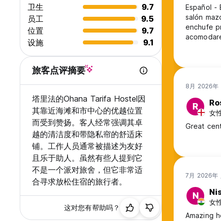
尊重机构的家具。因滥用设施而造成的任何损失将通过为此目的
卫生
9.7
Español - English below: El h
salón mazo
员工
9.5
如果预计在接待时间以外抵达，预订的客户必须提前 24 小时通
enchufe pr
位置
9.7
acomodaré aquí ! Inglés: Probably the clea
根据禁烟法，场所内禁止吸烟。否则，酒店保留入场权。
设施
9.1
in all asp
separated 
禁止在客房内饮用酒精饮料、食物和麻醉品。否则，酒店保留入
charging so
旅客点评摘要
根据卫生规定，动物不得进入。
8月 2026年
塔里法的Ohana Tarifa Hostel因
顾客不得赤裸上身穿过公共区域，并保持浴室和房间的门关闭。
Ro
R
其靠近海滩和市中心的优越位置
女性,
7 岁以下的儿童无法入住，18 岁以下的儿童只能在父母或监护
而受到赞扬。客人经常强调其卓
Great cent
越的清洁度和带隐私帘的舒适床
请尽可能保持房间和公共区域干净整洁，以实现更好的共存。
铺。工作人员通常被描述为友好
且乐于助人。虽然有些人提到它
请尽可能关闭房间的灯光，您可以使用每张床的单独灯光。
不是一个派对旅舍，但它非常适
7月 2026年
如需洗衣服务，请咨询前台是否有空位。
合寻求放松住宿的旅行者。
Ni
N
接待处设有吹风机。使用后，必须将其归还至接待处。否则将产生
女性,
这对您有帮助吗？
Amazing ho
整个酒店内均可免费使用互联网。 (Auto-translated from original