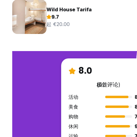
Wild House Tarifa
9.7
起 €20.00
8.0
极佳
(62 评论)
活动
美食
购物
7
休闲
运输
7