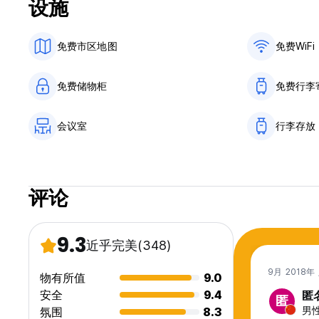
设施
最晚退房时间为12:00。延迟退房在接下来的 30 分钟内生效
需视供应情况而定。
免费市区地图
免费WiFi
客房清洁时间为10:00。入住超过3天的客人可以更换床单，不包
住宿价格按每人和床位计算。在任何情况下，一张床都不得供第
免费储物柜
免费行李
除外。如果被发现，将向登记的客人收取全额住宿费用，并在当
恳请客户在晚上 11 点至 11 点之间遵守尊重时间表，并避免
会议室
行李存放
从24:00起，出于对其他客人的尊重，将不允许重复进出客房。
厨房的营业时间为上午 9:00 至晚上 11:00。不间断。
评论
必须填写注册表并提交 D.N.I.或护照，并提供信用卡复印件作为
客户有义务支付其预订和入住期间签订的服务合同的全部费用。
9.3
近乎完美
(348)
接受欧元卡和现金。不接受欧元以外货币的支票或现金。
9月 2018年
物有所值
9.0
酒店不对物品丢失或被盗负责，因此建议您使用储物柜，如果您
安全
9.4
匿
匿
男性
氛围
8.3