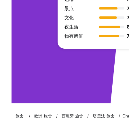
景点
7
文化
7
夜生活
物有所值
7
旅舍
欧洲 旅舍
西班牙 旅舍
塔里法 旅舍
Oha