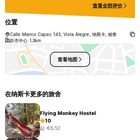
spotty). The hostel is quite far
don’t really care
查看全部评价
from the city center but if you’re
day. The breakfa
training to trek in other parts of
great. Highly re
Peru the walk there and back is
位置
very doable, we did it several
times. It’s close to the airport for
Calle Manco Capac 143, Vista Alegre, 纳斯卡, 秘鲁
Nazca lines Flight…and there’s two
距市中心 1.3km
Excellent restaurants nearby: Chifa
+ Orlandos!
查看地图
在纳斯卡更多的旅舍
Flying Monkey Hostel
10
起 €6.52