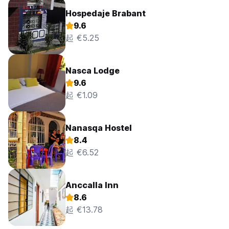
Hospedaje Brabant
9.6
起 €5.25
Nasca Lodge
9.6
起 €1.09
Nanasqa Hostel
8.4
起 €6.52
Anccalla Inn
8.6
起 €13.78