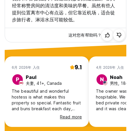
经常称赞房间的清洁度和美味的早餐。虽然有些人
提到位置离市中心有点远，但它靠近机场，适合徒
步旅行者。淋浴水压可能较低。
这对您有帮助吗？
9.1
6月 2026年 入住
4月 2026年 入住
Paul
Noah
P
N
夫妻, 41+, Canada
男性, 18-2
The beautiful and wonderful
The owner was l
hostess is what makes this
hospitable. We g
property so special. Fantastic fruit
bed private room
and buns breakfast each day,
and it was clean 
very clean room and shower
shower pressure 
Read more
(though the latter had little
it was insanely h
pressure and the hot water was
says there is air 