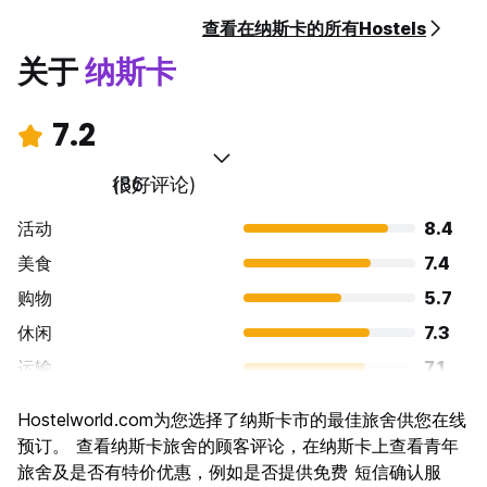
查看在纳斯卡的所有Hostels
关于
纳斯卡
7.2
很好
(86 评论)
活动
8.4
美食
7.4
购物
5.7
休闲
7.3
运输
7.1
景点
8.1
Hostelworld.com为您选择了纳斯卡市的最佳旅舍供您在线
文化
8.0
预订。 查看纳斯卡旅舍的顾客评论，在纳斯卡上查看青年
夜生活
旅舍及是否有特价优惠，例如是否提供免费 短信确认服
5.3