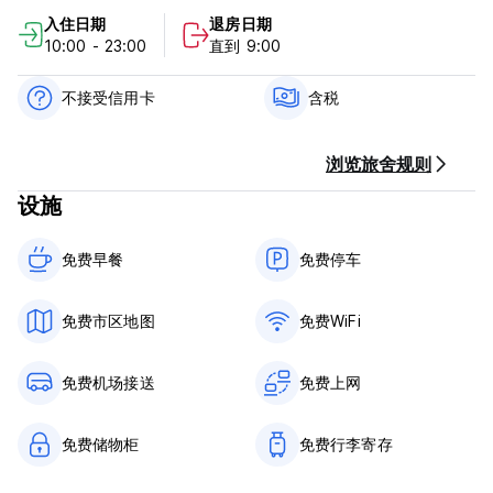
-摆渡车服务
入住日期
退房日期
-旅游信息
10:00 - 23:00
直到 9:00
-Netflix
-无线上网
不接受信用卡
含税
马龙之家纳斯卡政策和条件：
浏览旅舍规则
取消政策：抵达前 72 小时。如果延迟取消或未入住，我们将向您
设施
收取入住第一晚的费用。
入住时间为 10:00 至 23:00
免费早餐‎
免费停车
09:00 之前退房
抵达时使用现金和银行卡付款
免费市区地图
免费WiFi
含税
含早餐
免费机场接送
免费上网
一般的：
24 小时接待。
免费储物柜
免费行李寄存
没有宵禁
无特殊条件 (Auto-translated from original language)