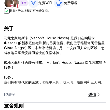
免费WiFi
免费早餐‎
住宿
提前4天以上预订可免费取消。
关于
马龙之家纳斯卡 (Marlon's House Nasca) 是我们在纳斯卡
(Nasca) 的新家庭住宅和新的另类住宿，我们位于维斯塔阿雷格里
(Vista Alegre) 区，非常靠近机场，是一个安静而安全的区域，您
将在这里享受安静而愉快的住宿体验。
该地区非常适合骑自行车。 Marlon's House Nasca 提供汽车租赁
服务！
服务：
我们拥有现代化的设施，包括单人间、双人间、婚姻间和三人间。
这家旅馆的所有客房均配备私人浴室、洗碗机、电热水壶、淋浴设
施、吹风机、带有线频道的平板电视、蓝光播放机和DVD播放机。
详情
举报
所有住宿均为客人提供书桌和咖啡机。
旅舍规则
设施：