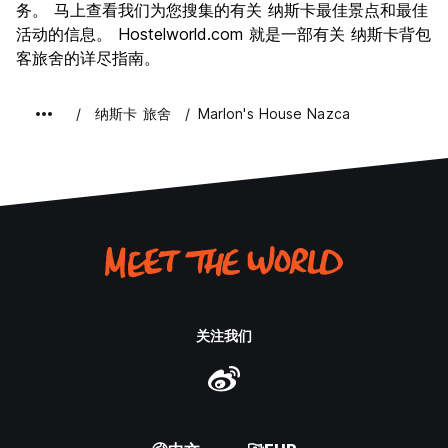
务。 马上查看我们为您搜集的有关 纳斯卡最佳景点和最佳
物有所值
7.3
活动的信息。 Hostelworld.com 就是一部有关 纳斯卡背包
客旅舍的详尽指南。
纳斯卡 旅舍
Marlon's House Nazca
关注我们